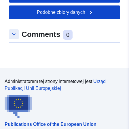
grondwaterkwaliteit-provincie-
gelderland
Podobne zbiory danych
Comments
keyboard_arrow_down
0
Administratorem tej strony internetowej jest
Urząd
Publikacji Unii Europejskiej
Publications Office of the European Union