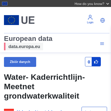
How do you know?
Login
European data
data.europa.eu
0
Zbiór danych
Water- Kaderrichtlijn-
Meetnet
grondwaterkwaliteit