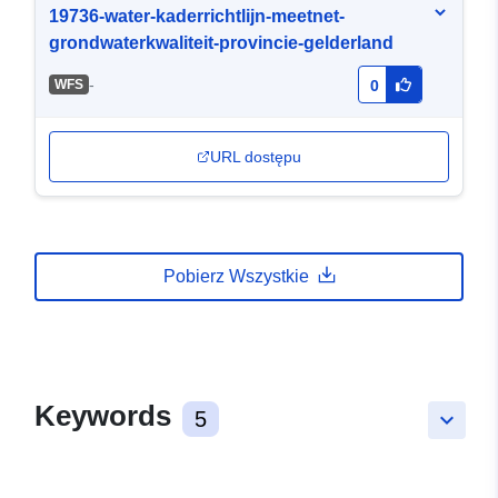
19736-water-kaderrichtlijn-meetnet-
grondwaterkwaliteit-provincie-gelderland
-
WFS
0
URL dostępu
Pobierz Wszystkie
Keywords
5
keyboard_arrow_down