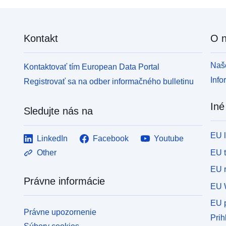
Kontakt
O 
Naše
Kontaktovať tím European Data Portal
Info
Registrovať sa na odber informačného bulletinu
Iné
Sledujte nás na
EU 
LinkedIn
Facebook
Youtube
EU 
Other
EU r
Právne informácie
EU 
EU p
Právne upozornenie
Prih