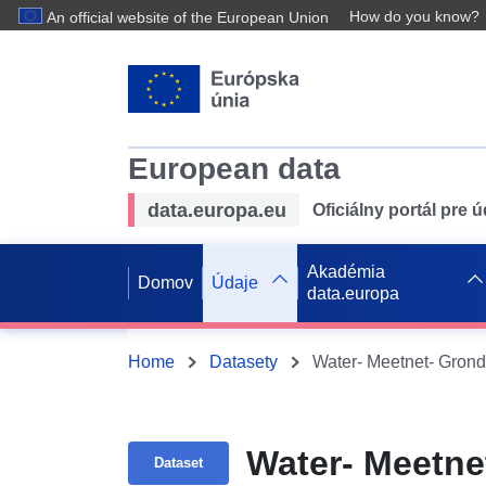
How do you know?
An official website of the European Union
European data
data.europa.eu
Oficiálny portál pre 
Akadémia
Domov
Údaje
data.europa
Home
Datasety
Water- Meetnet- Grondw
Water- Meetnet
Dataset