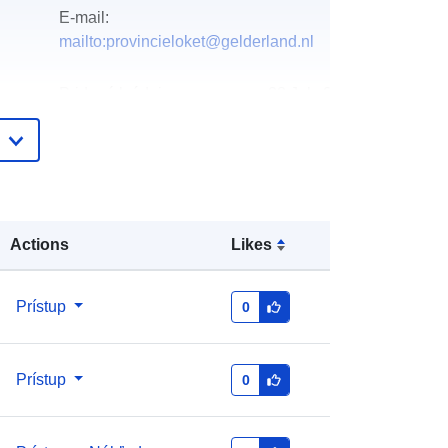
E-mail:
mailto:provincieloket@gelderland.nl
Pridané k údajom.europa.eu:
28 July 2026
Aktualizované na základe údajov.europa.eu:
29 July 2026
http://data.europa.eu/88u/dataset/19
737-water-meetnet-
Actions
Likes
grondwaterkwantiteit-selectie-
provincie-gelderland
Prístup
0
Prístup
0