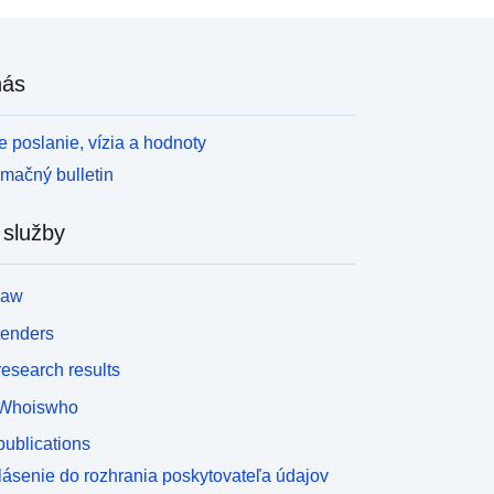
nás
 poslanie, vízia a hodnoty
rmačný bulletin
 služby
law
tenders
esearch results
Whoiswho
ublications
lásenie do rozhrania poskytovateľa údajov