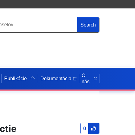
Search
O
Publikácie
Dokumentácia
nás
ctie
0