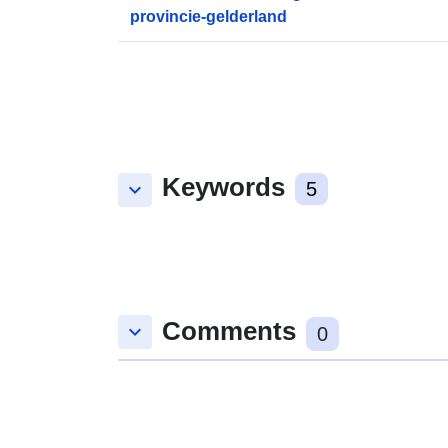
provincie-gelderland
Keywords
keyboard_arrow_down
5
Comments
keyboard_arrow_down
0