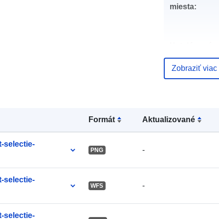
miesta:
Katalógový
záznam:
Zobraziť viac
uriRef:
Formát
Aktualizované
-selectie-
-
PNG
-selectie-
-
WFS
-selectie-