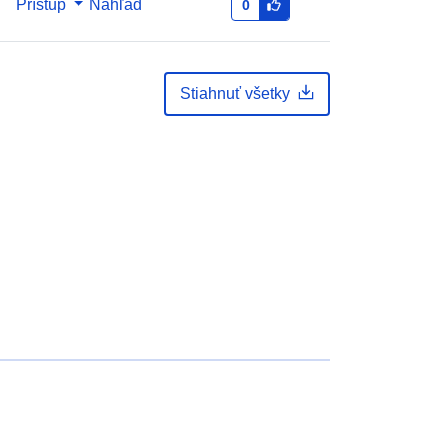
Prístup
Náhľad
0
Stiahnuť všetky