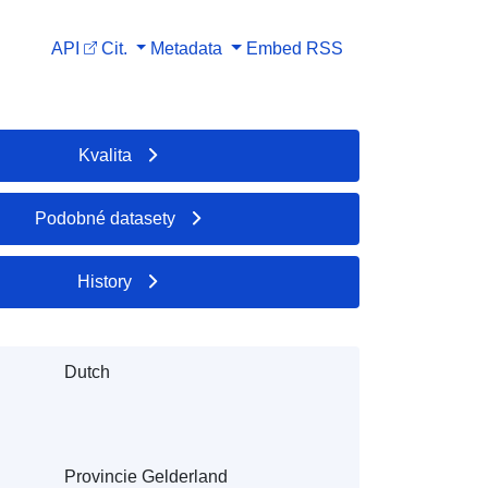
API
Cit.
Metadata
Embed
RSS
Kvalita
Podobné datasety
History
Dutch
Provincie Gelderland