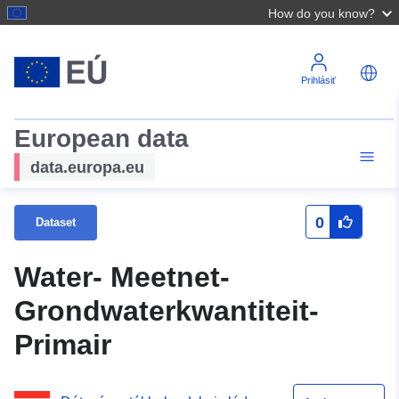
How do you know?
Prihlásiť
European data
data.europa.eu
0
Dataset
Water- Meetnet-
Grondwaterkwantiteit-
Primair