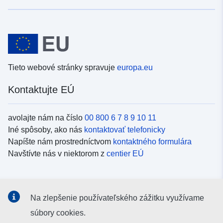
Tieto webové stránky spravuje
europa.eu
Kontaktujte EÚ
avolajte nám na číslo
00 800 6 7 8 9 10 11
Iné spôsoby, ako nás
kontaktovať telefonicky
Napíšte nám prostredníctvom
kontaktného formulára
Navštívte nás v niektorom z
centier EÚ
Sociálne médiá
Na zlepšenie používateľského zážitku využívame
Kanály EÚ na
sociálnych médiách
súbory cookies.