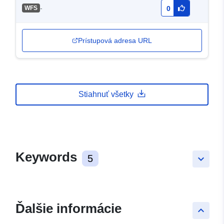
-
WFS
0
Prístupová adresa URL
Stiahnuť všetky
Keywords
5
keyboard_arrow_down
Ďalšie informácie
keyboard_arrow_up