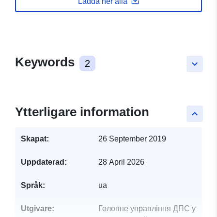
Ladda ner alla
Keywords
2
keyboard_arrow_down
Ytterligare information
keyboard_arrow_up
Skapat:
26 September 2019
Uppdaterad:
28 April 2026
Språk:
ua
Utgivare:
Головне управління ДПС у