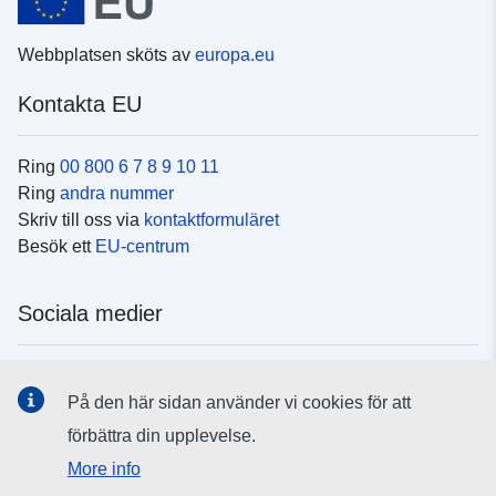
Webbplatsen sköts av
europa.eu
Kontakta EU
Ring
00 800 6 7 8 9 10 11
Ring
andra nummer
Skriv till oss via
kontaktformuläret
Besök ett
EU-centrum
Sociala medier
Hitta oss i
sociala medier
På den här sidan använder vi cookies för att
förbättra din upplevelse.
EU:s institutioner och organ
More info