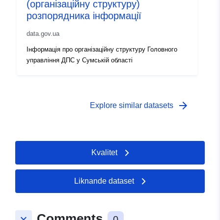
(організаційну структуру)
розпорядника інформації
data.gov.ua
Інформація про організаційну структуру Головного
управління ДПС у Сумській області
arrow_forward
Explore similar datasets
Kvalitet
Liknande dataset
Comments
keyboard_arrow_down
0