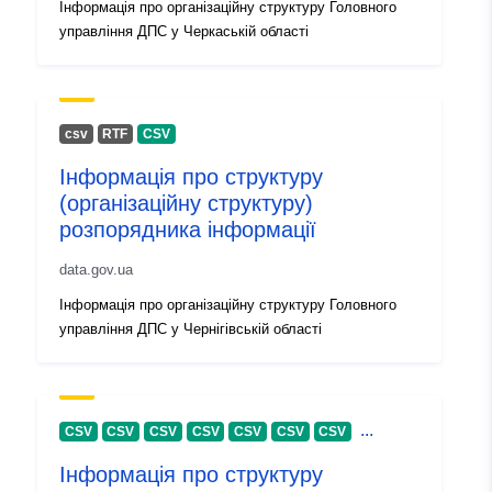
Інформація про організаційну структуру Головного
Versionsinformati
1.0
управління ДПС у Черкаській області
on:
сsv
RTF
CSV
Інформація про структуру
(організаційну структуру)
розпорядника інформації
data.gov.ua
Інформація про організаційну структуру Головного
управління ДПС у Чернігівській області
...
CSV
CSV
CSV
CSV
CSV
CSV
CSV
Інформація про структуру