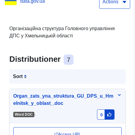
data.gov.ua
області
Actions
Організаційна структура Головного управління
ДПС у Хмельницькій області
Distributioner
7
Sort
Organ_zats_yna_struktura_GU_DPS_u_Hm
elnitsk_y_oblast_.doc
-
Word DOC
0
Access URL