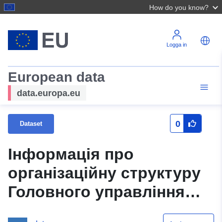
How do you know?
Logga in
European data
data.europa.eu
0
Dataset
Інформація про
організаційну структуру
Головного управління
ДПС у Хмельницькій