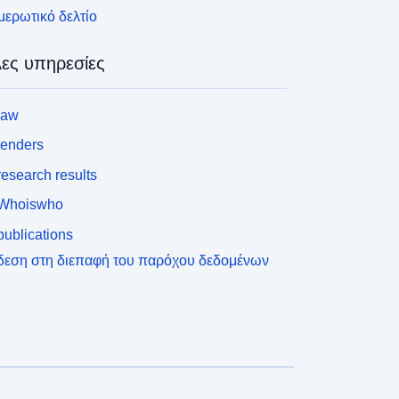
ερωτικό δελτίο
ες υπηρεσίες
law
tenders
esearch results
Whoiswho
ublications
δεση στη διεπαφή του παρόχου δεδομένων