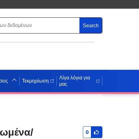
Search
Λίγα λόγια για
σεις
Τεκμηρίωση
μας
θωμένα/
0