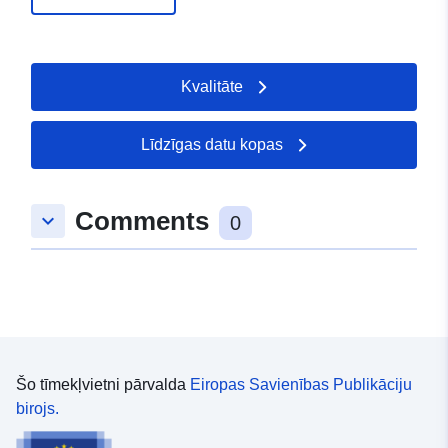
Kvalitāte
Līdzīgas datu kopas
Comments
keyboard_arrow_down
0
Šo tīmekļvietni pārvalda
Eiropas Savienības Publikāciju
birojs.