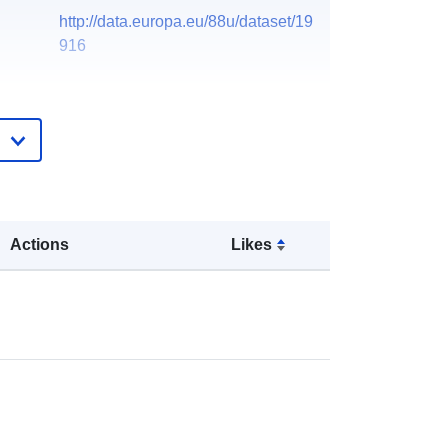
http://data.europa.eu/88u/dataset/19
916
Actions
Likes