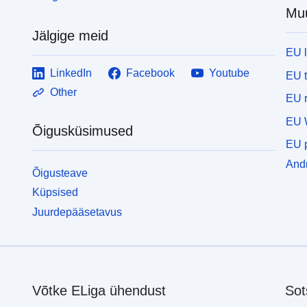
Mu
Jälgige meid
EU 
LinkedIn
Facebook
Youtube
EU 
Other
EU r
EU 
Õigusküsimused
EU p
Andm
Õigusteave
Küpsised
Juurdepääsetavus
Võtke ELiga ühendust
Sot