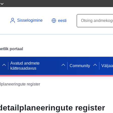
Sisselogimine
eesti
tlik portaal
Avatud andmete
Community
Välja
kättesaadavus
lplaneeringute register
detailplaneeringute register