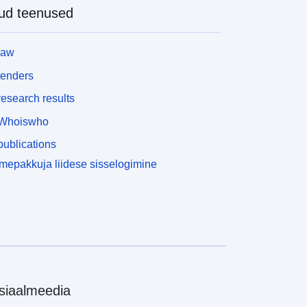
ud teenused
law
tenders
esearch results
Whoiswho
ublications
epakkuja liidese sisselogimine
siaalmeedia