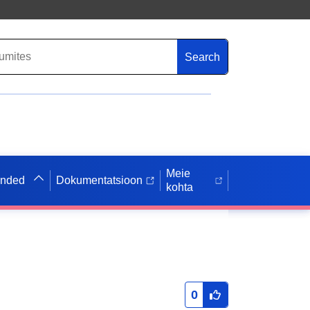
Search
Meie
anded
Dokumentatsioon
kohta
0