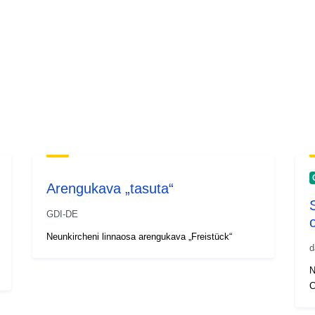
Arengukava „tasuta“
GDI-DE
Neunkircheni linnaosa arengukava „Freistück“
d
N
C