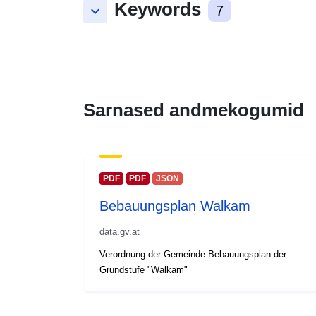
Keywords
keyboard_arrow_down
7
Sarnased andmekogumid
PDF
PDF
JSON
Bebauungsplan Walkam
data.gv.at
Verordnung der Gemeinde Bebauungsplan der
Grundstufe "Walkam"