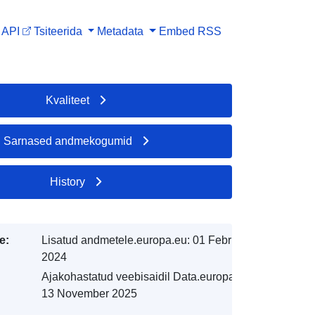
API
Tsiteerida
Metadata
Embed
RSS
Kvaliteet
Sarnased andmekogumid
History
e:
Lisatud andmetele.europa.eu:
01 February
2024
Ajakohastatud veebisaidil Data.europa.eu:
13 November 2025