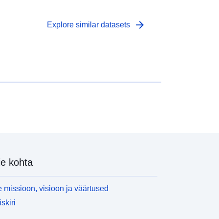
arrow_forward
Explore similar datasets
e kohta
 missioon, visioon ja väärtused
skiri