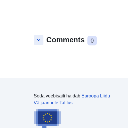
Comments
keyboard_arrow_down
0
Seda veebisaiti haldab
Euroopa Liidu
Väljaannete Talitus