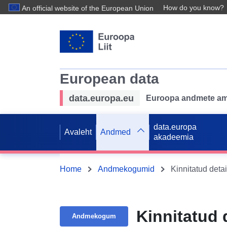
How do you know?
An official website of the European Union
European data
data.europa.eu
Euroopa andmete ame
data.europa
Avaleht
Andmed
akadeemia
Home
Andmekogumid
Kinnitatud detai
Kinnitatud 
Andmekogum