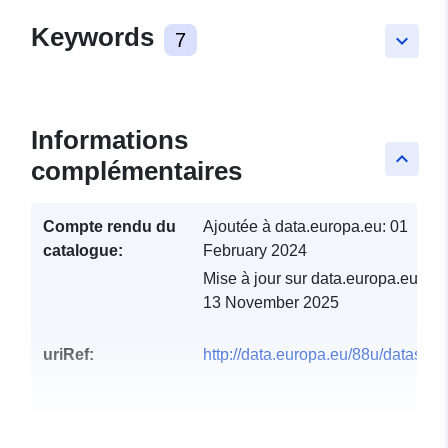
Keywords
7
keyboard_arrow_down
Informations
keyboard_arrow_up
complémentaires
Compte rendu du
Ajoutée à data.europa.eu:
01
catalogue:
February 2024
Mise à jour sur data.europa.eu:
13 November 2025
uriRef:
http://data.europa.eu/88u/dataset/