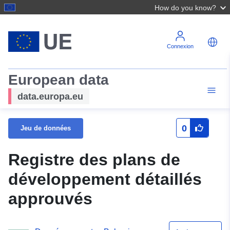
How do you know?
Connexion
European data
data.europa.eu
0
Jeu de données
Registre des plans de
développement détaillés
approuvés