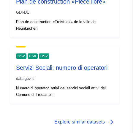
Plan de construction «Pièce libre»
GDI-DE
Plan de construction «Freistück» de la ville de
Neunkirchen
CSV
CSV
CSV
Servizi Sociali: numero di operatori
data.gov.it
Numero di operatori attivi dei servizi sociali attivi del
Comune di Trecastelli
arrow_forward
Explore similar datasets