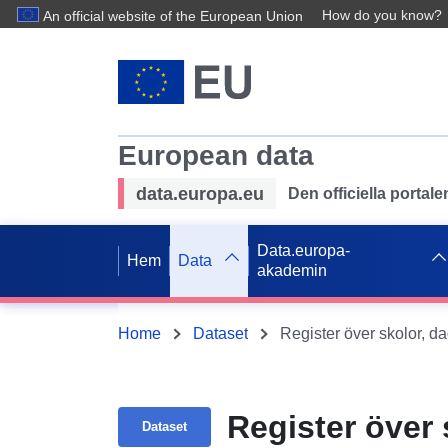
How do you know?
An official website of the European Union
European data
data.europa.eu
Den officiella portal
Data.europa-
Hem
Data
akademin
Home
Dataset
Register över skolor, 
Register över
Dataset