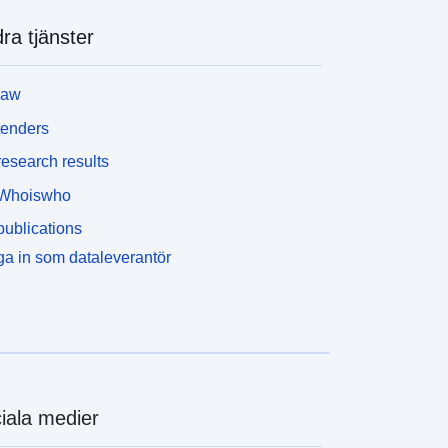
ra tjänster
law
tenders
esearch results
Whoiswho
ublications
a in som dataleverantör
iala medier