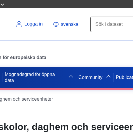
Logga in
svenska
en för europeiska data
Mognadsgrad för öppna
Community
Publica
data
daghem och serviceenheter
 skolor, daghem och servicee