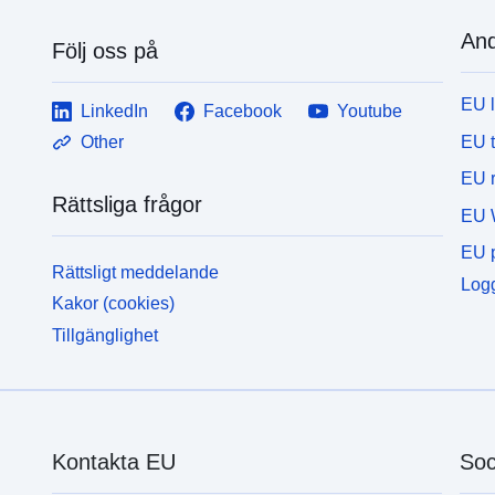
And
Följ oss på
EU 
LinkedIn
Facebook
Youtube
EU 
Other
EU r
Rättsliga frågor
EU 
EU p
Rättsligt meddelande
Logg
Kakor (cookies)
Tillgänglighet
Kontakta EU
Soc