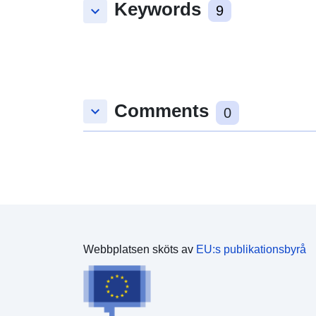
Keywords
keyboard_arrow_down
9
Comments
keyboard_arrow_down
0
Webbplatsen sköts av
EU:s publikationsbyrå