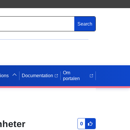
Search
Om
tions
Documentation
portalen
nheter
0