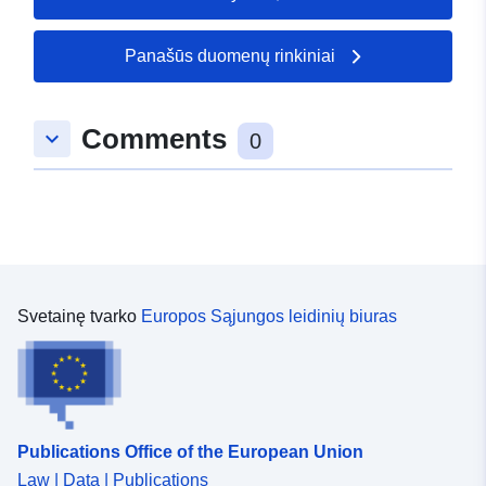
Panašūs duomenų rinkiniai
Comments
keyboard_arrow_down
0
Svetainę tvarko
Europos Sąjungos leidinių biuras
Publications Office of the European Union
Law | Data | Publications