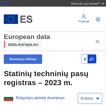
How do you know?
Prisijungti
European data
data.europa.eu
0
Duomenų rinkinys
Statinių techninių pasų
registras – 2023 m.
Bulgarijos atvirieji duomenys
Actions