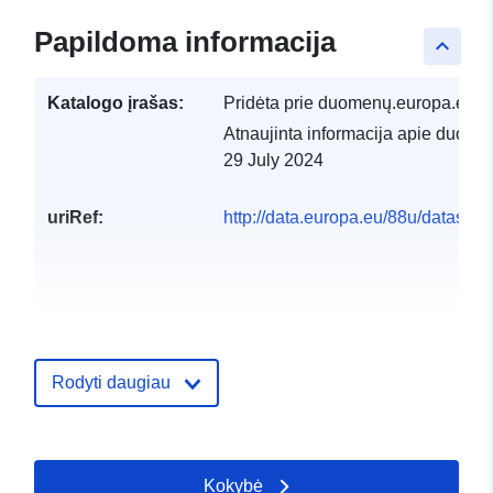
Papildoma informacija
keyboard_arrow_up
Katalogo įrašas:
Pridėta prie duomenų.europa.eu:
1
Atnaujinta informacija apie duome
29 July 2024
uriRef:
http://data.europa.eu/88u/dataset/
Rodyti daugiau
Kokybė