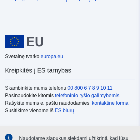
Svetainę tvarko
europa.eu
Kreipkitės į ES tarnybas
Skambinkite mums telefonu
00 800 6 7 8 9 10 11
Pasinaudokite kitomis
telefoninio ryšio galimybėmis
Rašykite mums e. paštu naudodamiesi
kontaktine forma
Susitikime viename iš
ES biurų
Socialiniai tinklai
Naudojame slapukus siekdami užtikrinti, kad jūsų