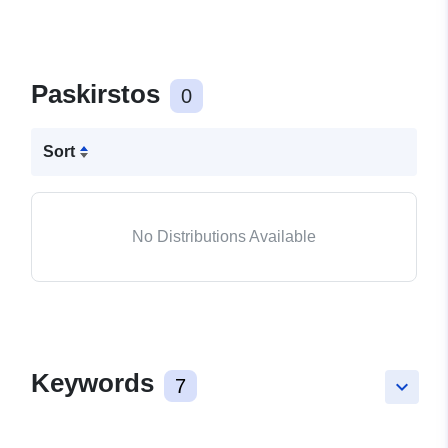
Paskirstos
0
Sort
No Distributions Available
Keywords
7
keyboard_arrow_down