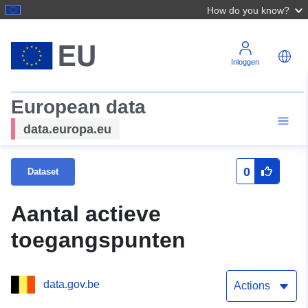
How do you know?
Inloggen
European data
data.europa.eu
0
Dataset
Aantal actieve
toegangspunten
data.gov.be
Actions