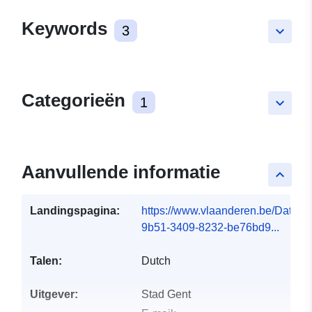
Keywords
3
keyboard_arrow_down
Categorieën
1
keyboard_arrow_down
Aanvullende informatie
keyboard_arrow_up
Landingspagina:
https://www.vlaanderen.be/DataC
9b51-3409-8232-be76bd9...
Talen:
Dutch
Uitgever:
Stad Gent