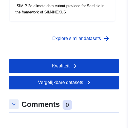
ISIMIP-2a climate data cutout provided for Sardinia in
the framework of SIM4NEXUS
arrow_forward
Explore similar datasets
Kwaliteit
Vergelijkbare datasets
Comments
keyboard_arrow_down
0