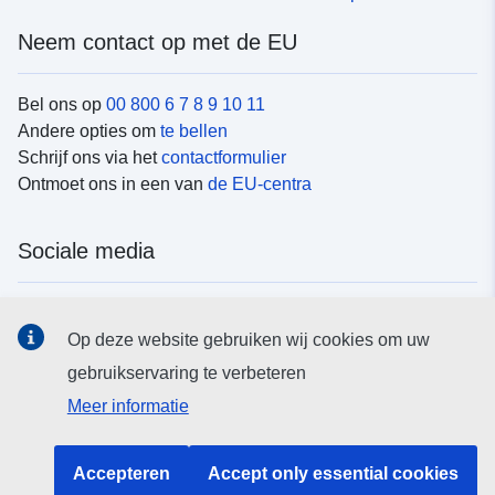
Neem contact op met de EU
Bel ons op
00 800 6 7 8 9 10 11
Andere opties om
te bellen
Schrijf ons via het
contactformulier
Ontmoet ons in een van
de EU-centra
Sociale media
Vind de van de EU
sociale-mediakanalen van de EU
Op deze website gebruiken wij cookies om uw
gebruikservaring te verbeteren
EU-instellingen en -organen
Meer informatie
Zoeken naar EU-instellingen en -organen
Accepteren
Accept only essential cookies