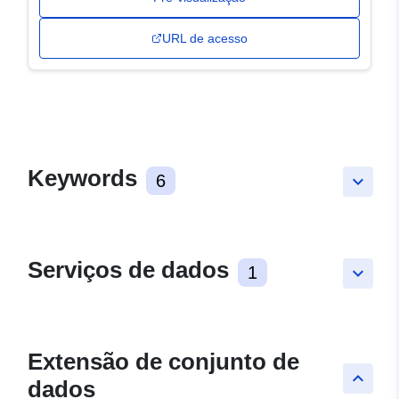
URL de acesso
Keywords
6
keyboard_arrow_down
Serviços de dados
1
keyboard_arrow_down
Extensão de conjunto de
keyboard_arrow_up
dados