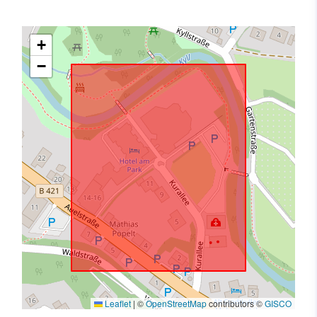
+
−
Leaflet
|
©
OpenStreetMap
contributors ©
GISCO