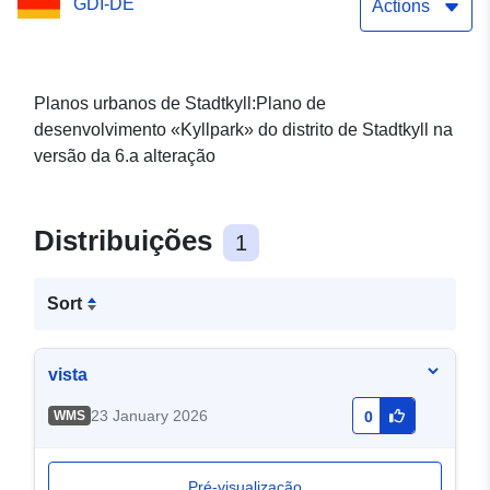
GDI-DE
Actions
Planos urbanos de Stadtkyll:Plano de
desenvolvimento «Kyllpark» do distrito de Stadtkyll na
versão da 6.a alteração
Distribuições
1
Sort
vista
23 January 2026
WMS
0
Pré-visualização