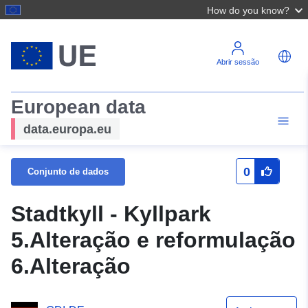
How do you know?
Abrir sessão
European data
data.europa.eu
0
Conjunto de dados
Stadtkyll - Kyllpark
5.Alteração e reformulação
6.Alteração