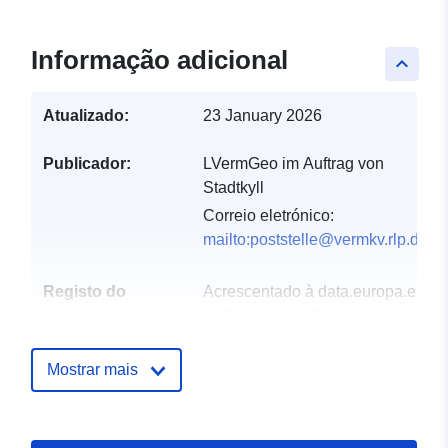
Informação adicional
keyboard_arrow_up
Atualizado:
23 January 2026
Publicador:
LVermGeo im Auftrag von
Stadtkyll
Correio eletrónico:
mailto:poststelle@vermkv.rlp.de
Registo do
Acrescentado à data.europa.eu:
catálogo:
21 February 2026
Atualizado em data.europa.eu:
19 April 2026
Mostrar mais
Espacial:
Coordenadas:
[ [ 6.52629,
50.3536 ], [ 6.52893,