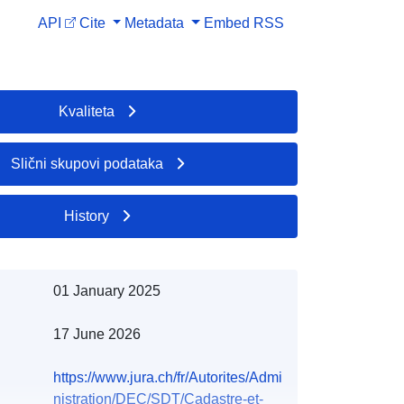
API
Cite
Metadata
Embed
RSS
Kvaliteta
Slični skupovi podataka
History
01 January 2025
17 June 2026
https://www.jura.ch/fr/Autorites/Admi
nistration/DEC/SDT/Cadastre-et-