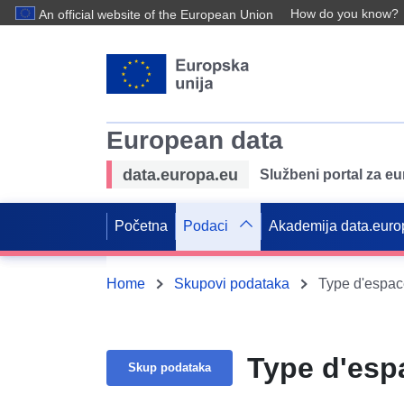
How do you know?
An official website of the European Union
European data
data.europa.eu
Službeni portal za e
Početna
Podaci
Akademija data.euro
Home
Skupovi podataka
Type d'espa
Type d'esp
Skup podataka