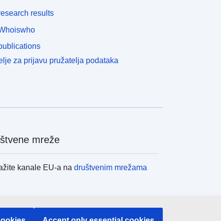
esearch results
Whoiswho
ublications
lje za prijavu pružatelja podataka
štvene mreže
ažite kanale EU-a na
društvenim mrežama
itucije i tijela EU-
cookies
Accept only essential cookies