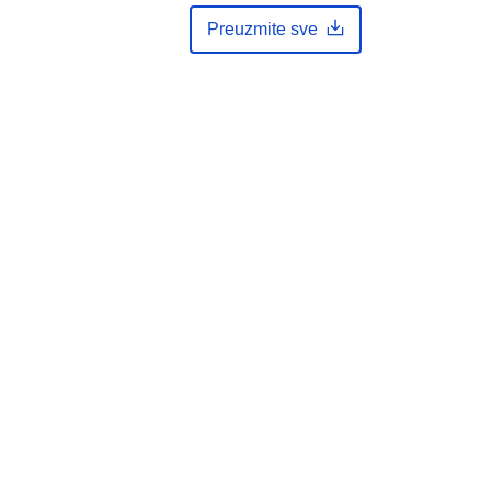
Preuzmite sve
http://data.europa.eu/88u/dataset/1a
965606-1df1-455d-a518-
ad2cb91a32d1-canton-du-jura
unknown