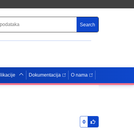
Search
likacije
Dokumentacija
O nama
0