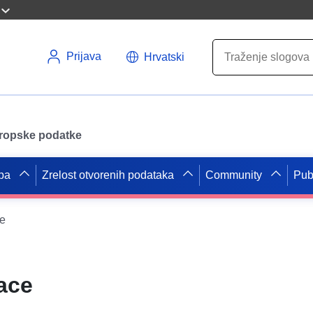
Prijava
Hrvatski
uropske podatke
pa
Zrelost otvorenih podataka
Community
Pub
ce
ace