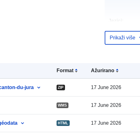
Jezici:
Prikaži više
Izdavač:
Formаt
Ažurirano
Kontaktna to
anton-du-jura
17 June 2026
ZIP
Kataloški
17 June 2026
WMS
registar:
géodata
17 June 2026
HTML
Identifikatori: