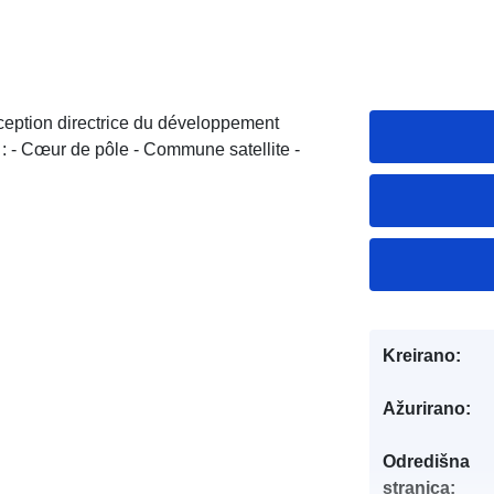
nception directrice du développement
s : - Cœur de pôle - Commune satellite -
Kreirano:
Ažurirano:
Odredišna
stranica: