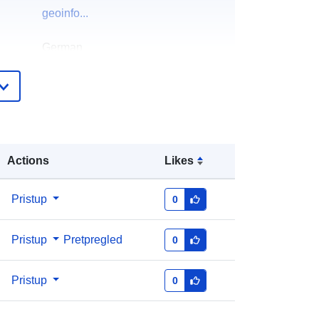
geoinfo...
German
English
French
Italian
Office de l'environnement
Actions
Likes
čka:
Service du développement territorial
E-pošta:
mailto:sam.sdt@jura.ch
Pristup
0
Dodano u data.europa.eu:
04 July 2025
Pristup
Pretpregled
0
Ažurirano na temelju podataka.europa.eu:
01 August 2026
Pristup
0
1A965606-1DF1-455D-A518-
AD2CB91A32D1@canton-du-jura