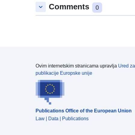
Comments
keyboard_arrow_down
0
Ovim internetskim stranicama upravlja
Ured za
publikacije Europske unije
Publications Office of the European Union
Law | Data | Publications