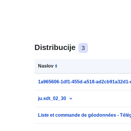
Distribucije
3
Naslov
1a965606-1df1-455d-a518-ad2cb91a32d1-c
ju.sdt_02_30
Liste et commande de géodonnées - Télé