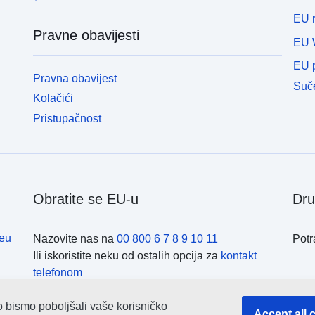
EU r
Pravne obavijesti
EU 
EU p
Pravna obavijest
Suče
Kolačići
Pristupačnost
Obratite se EU-u
Dru
eu
Nazovite nas na
00 800 6 7 8 9 10 11
Potr
Ili iskoristite neku od ostalih opcija za
kontakt
telefonom
Pošaljite nam poruku
(obrazac za kontakt)
Inst
o bismo poboljšali vaše korisničko
Posjetite nas u nekom od
centara EU-a
Accept all 