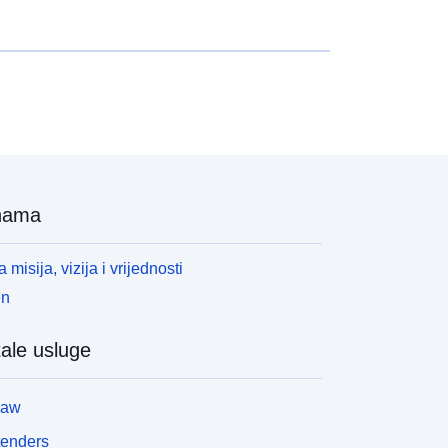
nama
 misija, vizija i vrijednosti
en
ale usluge
law
tenders