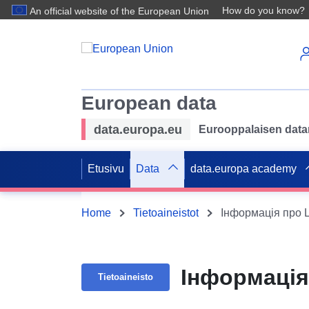
How do you know?
An official website of the European Union
European data
data.europa.eu
Eurooppalaisen datan 
Etusivu
Data
data.europa academy
Home
Tietoaineistot
Інформація про 
Інформація
Tietoaineisto