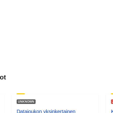
ot
UNKNOWN
Datajoukon yksinkertainen