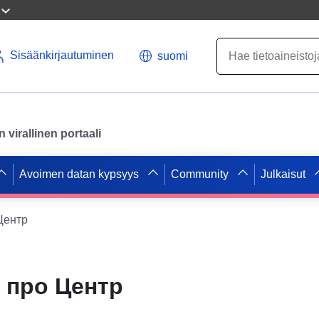
Sisäänkirjautuminen
suomi
virallinen portaali
Avoimen datan kypsyys
Community
Julkaisut
Центр
 про Центр