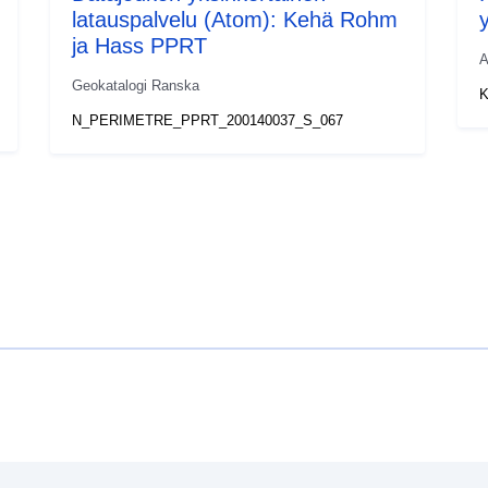
latauspalvelu (Atom): Kehä Rohm
ja Hass PPRT
A
Geokatalogi Ranska
K
N_PERIMETRE_PPRT_200140037_S_067