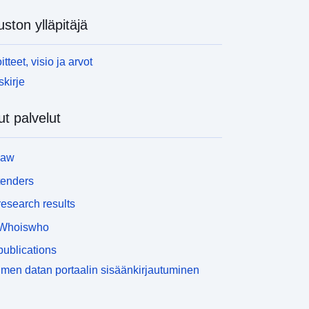
uston ylläpitäjä
itteet, visio ja arvot
skirje
t palvelut
law
tenders
esearch results
Whoiswho
ublications
men datan portaalin sisäänkirjautuminen