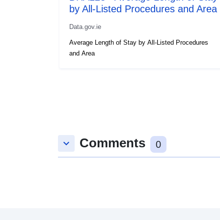
by All-Listed Procedures and Area
Data.gov.ie
Average Length of Stay by All-Listed Procedures
and Area
Comments
keyboard_arrow_down
0