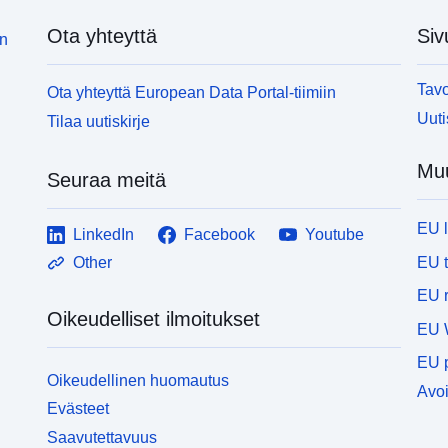
Ota yhteyttä
Siv
in
Tavo
Ota yhteyttä European Data Portal-tiimiin
Uuti
Tilaa uutiskirje
Muu
Seuraa meitä
EU 
LinkedIn
Facebook
Youtube
EU 
Other
EU r
Oikeudelliset ilmoitukset
EU 
EU p
Oikeudellinen huomautus
Avoi
Evästeet
Saavutettavuus