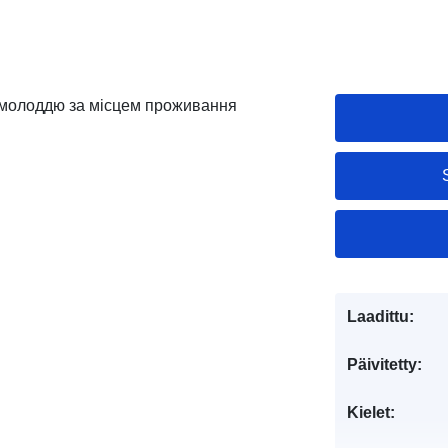
а молоддю за місцем проживання
Laadittu:
Päivitetty:
Kielet: