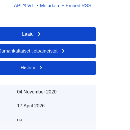
API
Vrt.
Metadata
Embed
RSS
Laatu
Samankaltaiset tietoaineistot
History
04 November 2020
17 April 2026
ua