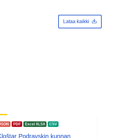
Lataa kaikki
JSON
PDF
Excel XLSX
CSV
Kloštar Podravskin kunnan