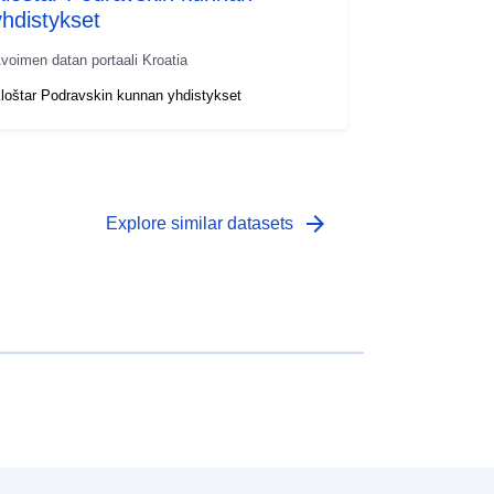
yhdistykset
voimen datan portaali Kroatia
loštar Podravskin kunnan yhdistykset
arrow_forward
Explore similar datasets