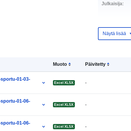
Julkaisija:
Yhteyspistee
Näytä lisää
Luetteloluett
koskeva rekis
Muoto
Päivitetty
-sportu-01-03-
-
Excel XLSX
Tunnisteet:
-sportu-01-06-
-
Excel XLSX
uriRef:
-sportu-01-06-
-
Excel XLSX