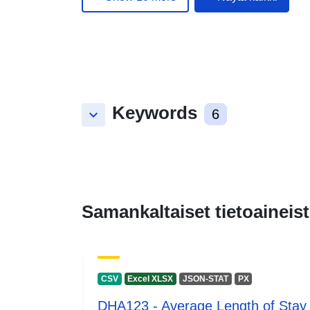
Keywords
keyboard_arrow_down
6
Samankaltaiset tietoaineist
CSV
Excel XLSX
JSON-STAT
PX
DHA123 - Average Length of Stay