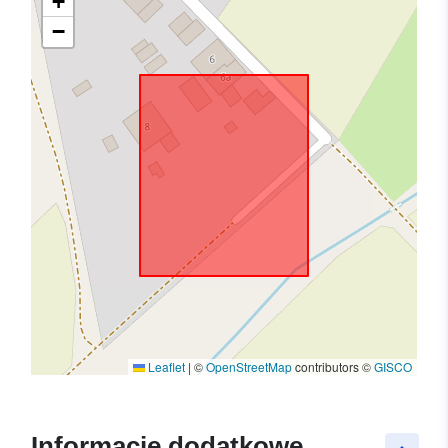
+
−
Leaflet
|
©
OpenStreetMap
contributors ©
GISCO
Informacje dodatkowe