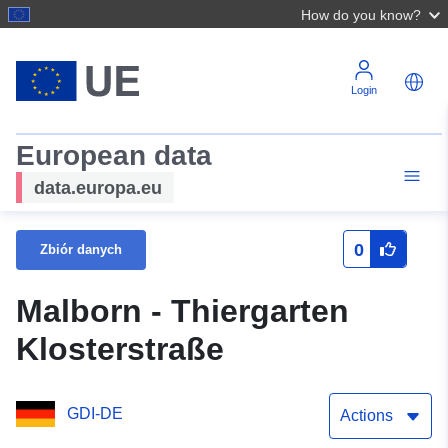
How do you know?
Login
European data
data.europa.eu
0
Zbiór danych
Malborn - Thiergarten
Klosterstraße
GDI-DE
Actions