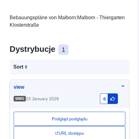
Bebauungspläne von Malborn:Malborn - Thiergarten
Klosterstraße
Dystrybucje
1
Sort
view
23 January 2026
WMS
0
Podgląd podglądu
URL dostępu