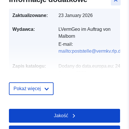
keyboard_arrow_up
Zaktualizowane:
23 January 2026
Wydawca:
LVermGeo im Auftrag von
Malborn
E-mail:
mailto:poststelle@vermkv.rlp.de
Zapis katalogu:
Dodany do data.europa.eu:
24
January 2026
Zaktualizowano dane.europa.eu:
07 March 2026
Pokaż więcej
Przestrzenne:
Współrzędne:
[ [ 6.9888,
49.6888 ], [ 6.9897, 49.6888
Jakość
], [ 6.9897, 49.6881 ], [
6.9888, 49.6881 ], [ 6.9888,