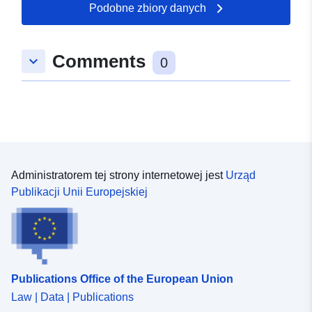
49.6888 ] ]
Podobne zbiory danych
Typ:
Polygon
Comments
keyboard_arrow_down
Zasoby
0
przestrzenne:
uriRef:
http://data.europa.eu/88u/dataset/
73c0-32c7-45eb-34110f54aa34
Administratorem tej strony internetowej jest
Urząd
Publikacji Unii Europejskiej
Publications Office of the European Union
Law | Data | Publications