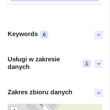
Keywords
6
keyboard_arrow_down
Usługi w zakresie
1
keyboard_arrow_down
danych
Zakres zbioru danych
keyboard_arrow_up