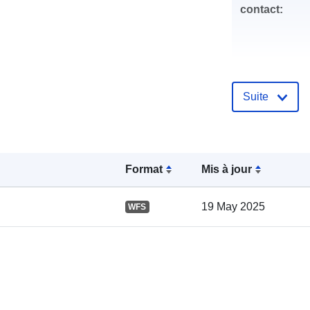
contact:
Suite
Compte rend
Format
Mis à jour
catalogue:
19 May 2025
WFS
spatial: