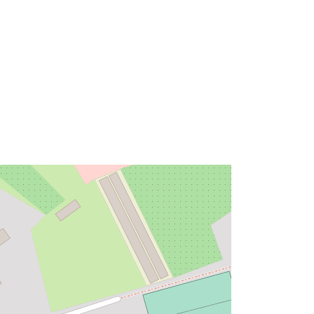
48.9594818 ] ]
Type:
Polygon
à:
Ressource:
http://data.europa.eu/eli/reg/2009/97
6
http://data.europa.eu/88u/dataset/1b
38dc03-0996-4e62-aa5f-
c4df054c6cb9