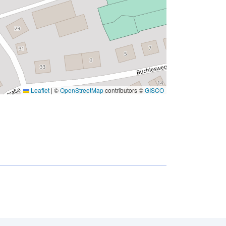
Leaflet
|
©
OpenStreetMap
contributors ©
GISCO