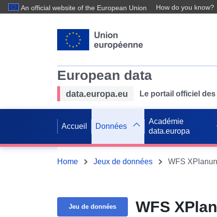
How do you know?
An official website of the European Union
European data
data.europa.eu
Le portail officiel 
Académie
Accueil
Données
data.europa
Home
Jeux de données
WFS XPlanung
WFS XPlan
Jeu de données