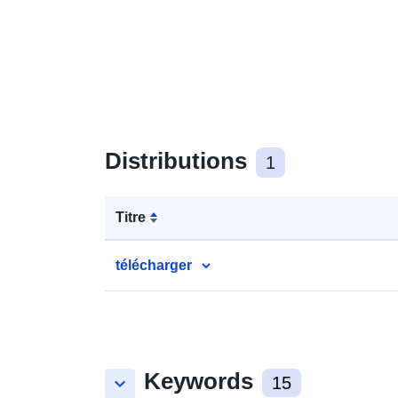
Distributions
1
Titre
télécharger
Keywords
keyboard_arrow_down
15