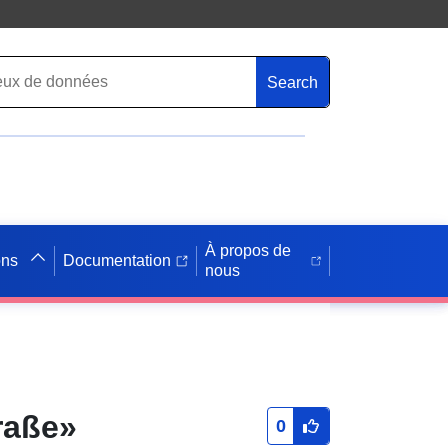
Search
À propos de
ons
Documentation
nous
raße»
0