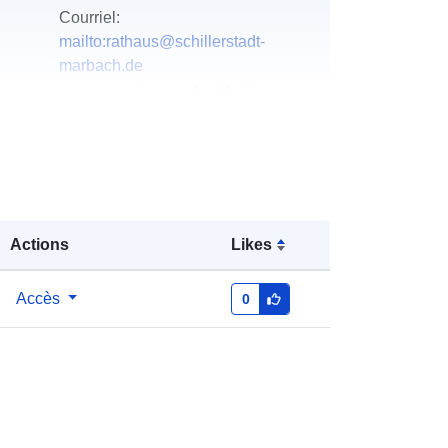
Courriel:
mailto:rathaus@schillerstadt-
marbach.de
Adresse:
Marktstraße 23, Marbach
am Neckar, 71672, Deutschland
URL:
http://www.schillerstadt-
marbach.de
u du
Ajoutée à data.europa.eu:
21
Actions
Likes
February 2026
Mise à jour sur data.europa.eu:
19
April 2026
Accès
0
Coordonnées:
[ [ 9.3266822,
48.9594818 ], [ 9.3276956,
48.9594818 ], [ 9.3276956,
48.9585974 ], [ 9.3266822,
48.9585974 ], [ 9.3266822,