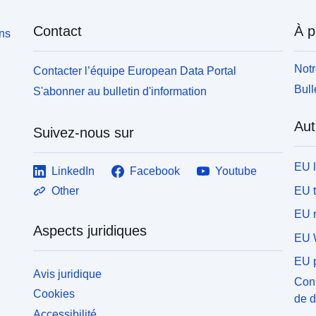
Contact
À p
ons
Notr
Contacter l’équipe European Data Portal
Bull
S'abonner au bulletin d'information
Aut
Suivez-nous sur
EU 
LinkedIn
Facebook
Youtube
EU 
Other
EU r
Aspects juridiques
EU 
EU p
Avis juridique
Conn
Cookies
de 
Accessibilité