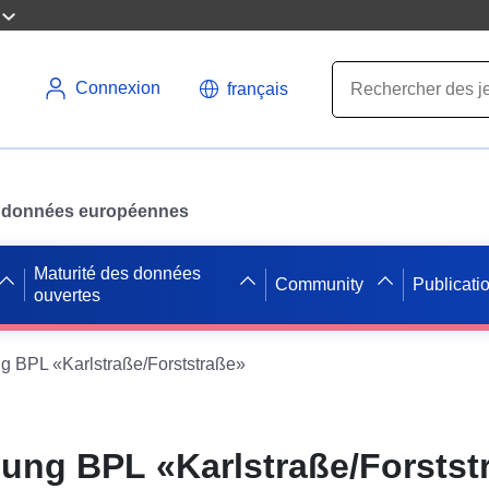
Connexion
français
des données européennes
Maturité des données
Community
Publicati
ouvertes
 BPL «Karlstraße/Forststraße»
ung BPL «Karlstraße/Forstst