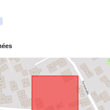
Ressource
spatiale:
Correspond 
nées
uriRef: