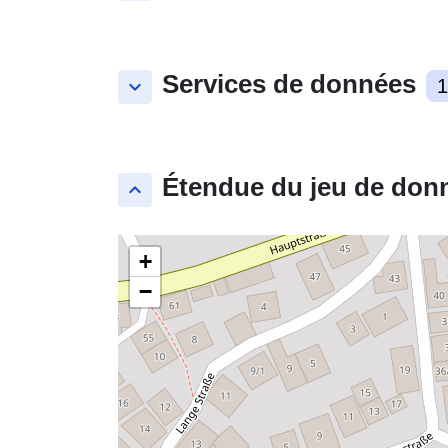
Services de données
keyboard_arrow_down
1
Étendue du jeu de don
keyboard_arrow_up
+
−