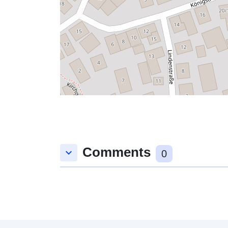
Comments
keyboard_arrow_down
0