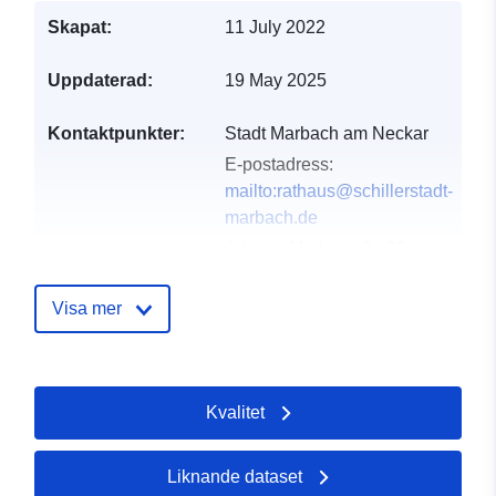
Skapat:
11 July 2022
Uppdaterad:
19 May 2025
Kontaktpunkter:
Stadt Marbach am Neckar
E-postadress:
mailto:rathaus@schillerstadt-
marbach.de
Adress:
Marktstraße 23,
Marbach am Neckar, 71672,
Deutschland
Visa mer
Webbadress:
http://www.schillerstadt-
marbach.de
Kvalitet
Katalogregister:
Läggs till i data.europa.eu:
21
February 2026
Liknande dataset