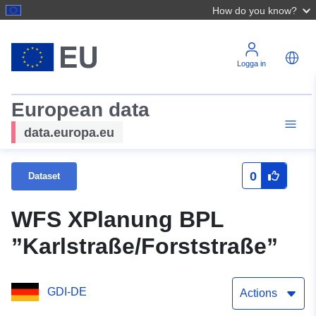
How do you know?
Logga in
European data
data.europa.eu
0
Dataset
WFS XPlanung BPL
”Karlstraße/Forststraße”
GDI-DE
Actions