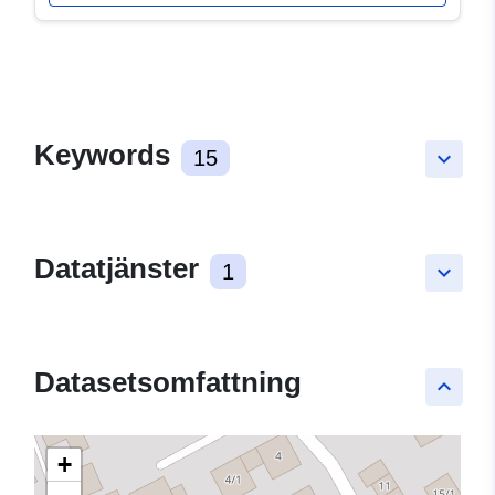
Keywords
15
keyboard_arrow_down
Datatjänster
1
keyboard_arrow_down
Datasetsomfattning
keyboard_arrow_up
+