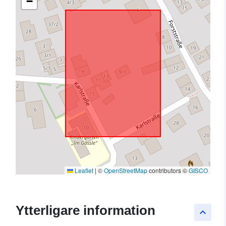
−
Leaflet
|
©
OpenStreetMap
contributors ©
GISCO
Ytterligare information
keyboard_arrow_up