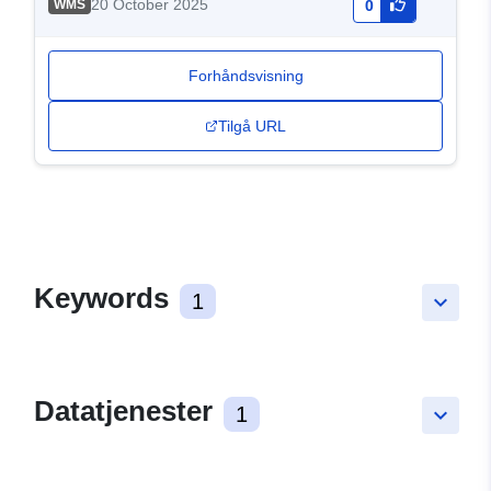
20 October 2025
WMS
0
Forhåndsvisning
Tilgå URL
Keywords
1
keyboard_arrow_down
Datatjenester
1
keyboard_arrow_down