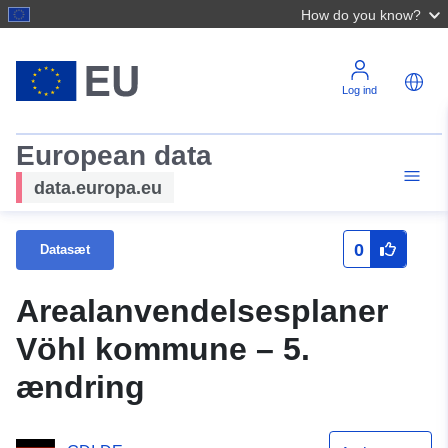
How do you know?
Log ind
European data
data.europa.eu
0
Datasæt
Arealanvendelsesplaner
Vöhl kommune – 5.
ændring