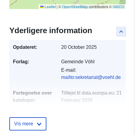
Leaflet
|
©
OpenStreetMap
contributors ©
GISCO
Yderligere information
keyboard_arrow_up
Opdateret:
20 October 2025
Forlag:
Gemeinde Vöhl
E-mail:
mailto:sekretariat@voehl.de
Fortegnelse over
Tilføjet til data.europa.eu:
21
kataloger:
February 2026
Opdateret på data.europa.eu:
19 April 2026
Vis mere
Fysiske:
Koordinater:
[ [ 8.94088,