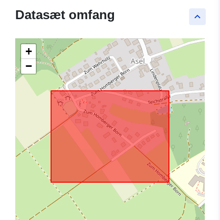
Datasæt omfang
keyboard_arrow_up
+
−