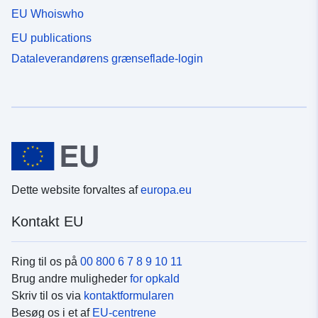
EU Whoiswho
EU publications
Dataleverandørens grænseflade-login
Dette website forvaltes af
europa.eu
Kontakt EU
Ring til os på
00 800 6 7 8 9 10 11
Brug andre muligheder
for opkald
Skriv til os via
kontaktformularen
Besøg os i et af
EU-centrene