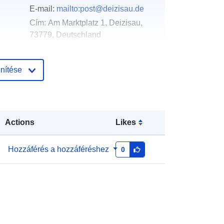
E-mail:
mailto:post@deizisau.de
Cím:
Am Marktplatz 1, Deizisau,
73779, Deutschland
URL:
http://www.deizisau.de
nítése
Hozzáadva a data.europa.eu-hoz:
:
24 January 2026
Frissítve: data.europa.eu:
07 March
2026
Actions
Likes
Koordináták:
[ [ 9.3947859,
Hozzáférés a hozzáféréshez
0
48.7134074 ], [ 9.3984079,
48.7134074 ], [ 9.3984079,
48.7115538 ], [ 9.3947859,
48.7115538 ], [ 9.3947859,
48.7134074 ] ]
Típus:
Polygon