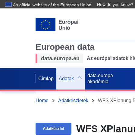
How do you know?
An official website of the European Union
European data
data.europa.eu
Az európai adatok hiv
data.europa
Címlap
Adatok
akadémia
Home
Adatkészletek
WFS XPlanung BP
WFS XPlanun
Adatkészlet