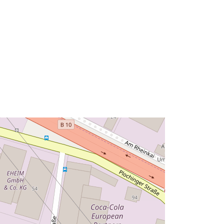
rrás:
Erőforrás:
::
http://data.europa.eu/eli/reg/2009/97
6
http://data.europa.eu/88u/dataset/1b
bfdbdf-2bc7-46dd-8c13-
3c407080e926