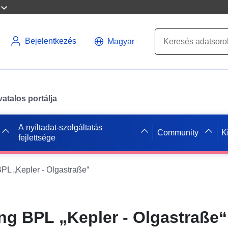
Bejelentkezés
Magyar
atalos portálja
A nyíltadat-szolgáltatás
Community
K
fejlettsége
L „Kepler - Olgastraße“
g BPL „Kepler - Olgastraße“