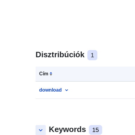
Disztribúciók
1
Cím
download
Keywords
keyboard_arrow_down
15