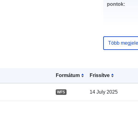
pontok:
Több megjele
Katalógus-
nyilvántartás
Formátum
Frissítve
Térbeli:
14 July 2025
WFS