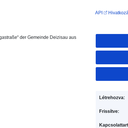
API
Hivatkozá
gastraße“ der Gemeinde Deizisau aus
Létrehozva:
Frissítve:
Kapcsolattart