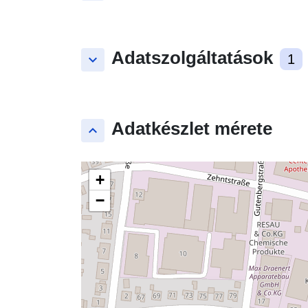
Adatszolgáltatások
keyboard_arrow_down
1
Adatkészlet mérete
keyboard_arrow_up
+
−