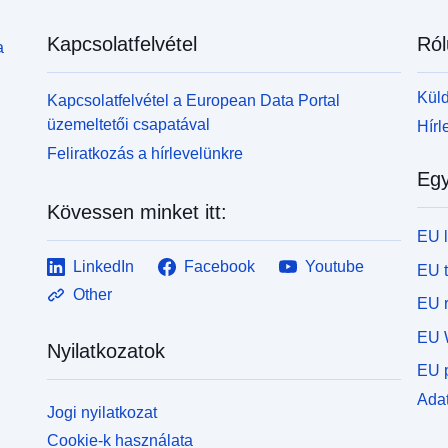
Kapcsolatfelvétel
Ról
a
Küld
Kapcsolatfelvétel a European Data Portal
üzemeltetői csapatával
Hírl
Feliratkozás a hírlevelünkre
Egy
Kövessen minket itt:
EU 
LinkedIn
Facebook
Youtube
EU 
Other
EU r
EU 
Nyilatkozatok
EU p
Adat
Jogi nyilatkozat
Cookie-k használata