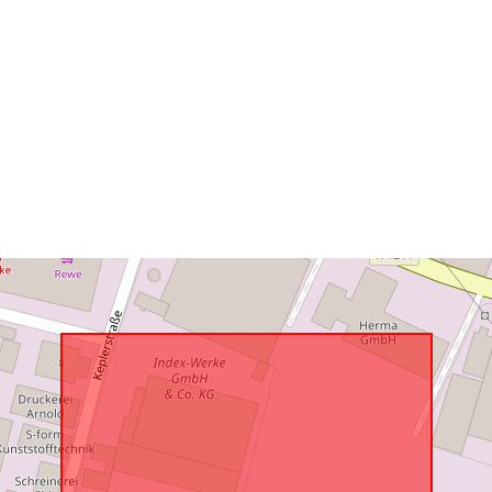
Térbeli erőfo
Megfelel a
következőnek
uriRef: