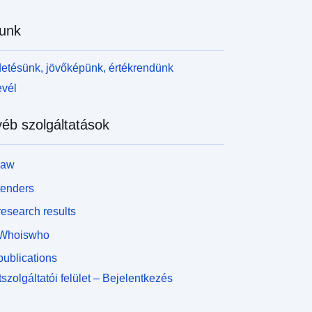
unk
etésünk, jövőképünk, értékrendünk
evél
éb szolgáltatások
law
tenders
esearch results
Whoiswho
ublications
szolgáltatói felület – Bejelentkezés