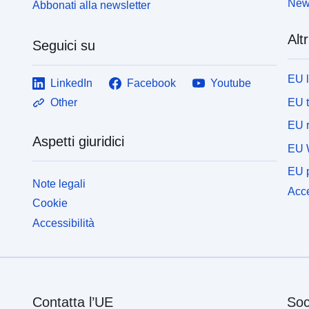
News
Abbonati alla newsletter
Altr
Seguici su
EU 
LinkedIn
Facebook
Youtube
EU 
Other
EU r
Aspetti giuridici
EU 
EU p
Note legali
Acce
Cookie
Accessibilità
Contatta l’UE
Soc