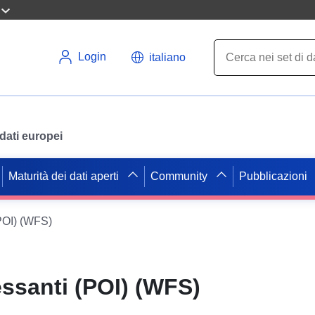
Login
italiano
i dati europei
Maturità dei dati aperti
Community
Pubblicazioni
(POI) (WFS)
essanti (POI) (WFS)