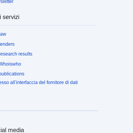
letter
i servizi
law
tenders
esearch results
Whoiswho
ublications
sso all'interfaccia del fornitore di dati
ial media