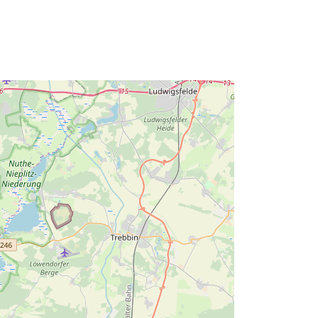
Tipo:
Polygon
1c597e5a-dcf2-4aeb-b05f-
31e5aedc00e3
http://data.europa.eu/88u/dataset/1c
597e5a-dcf2-4aeb-b05f-
31e5aedc00e3