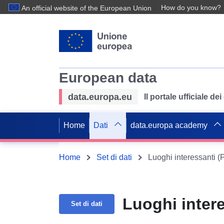
How do you know?
An official website of the European Union
European data
data.europa.eu
Il portale ufficiale de
Home
Dati
data.europa academy
Home
Set di dati
Luoghi interessanti 
Luoghi inter
Set di dati