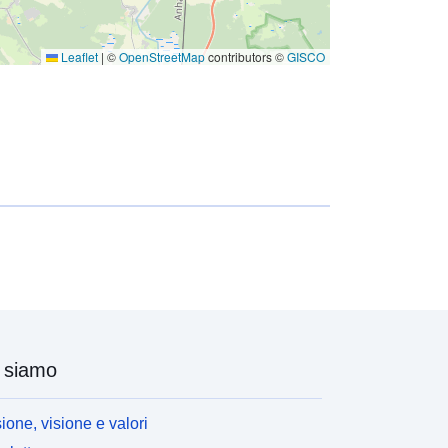
Leaflet
|
©
OpenStreetMap
contributors ©
GISCO
 siamo
ione, visione e valori