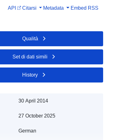
API
Citarsi
Metadata
Embed
RSS
Qualità
Set di dati simili
History
30 April 2014
27 October 2025
German