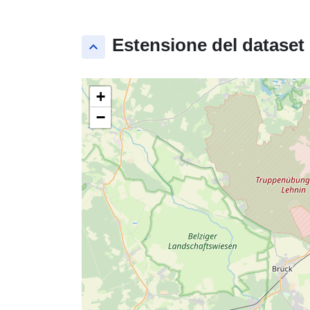
Estensione del dataset
keyboard_arrow_up
+
−