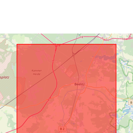
Identificatori:
uriRef: