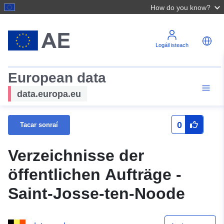
How do you know?
Logáil isteach
European data
data.europa.eu
0
Tacar sonraí
Verzeichnisse der
öffentlichen Aufträge -
Saint-Josse-ten-Noode