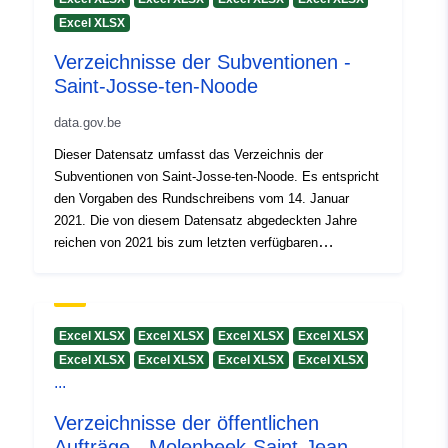
Clóscríobh:
Polygon
Excel XLSX
Verzeichnisse der Subventionen -
Aitheantóirí:
1c6c866e-59dc-450b-af02-
Saint-Josse-ten-Noode
01e68160c683
data.gov.be
uriRef:
http://data.europa.eu/88u/dataset
Dieser Datensatz umfasst das Verzeichnis der
59dc-450b-af02-01e68160c683
Subventionen von Saint-Josse-ten-Noode. Es entspricht
den Vorgaben des Rundschreibens vom 14. Januar
Cearta Rochtana:
public
2021. Die von diesem Datensatz abgedeckten Jahre
reichen von 2021 bis zum letzten verfügbaren
Haushaltsjahr.
Excel XLSX
Excel XLSX
Excel XLSX
Excel XLSX
Excel XLSX
Excel XLSX
Excel XLSX
Excel XLSX
...
Verzeichnisse der öffentlichen
Aufträge - Molenbeek-Saint-Jean