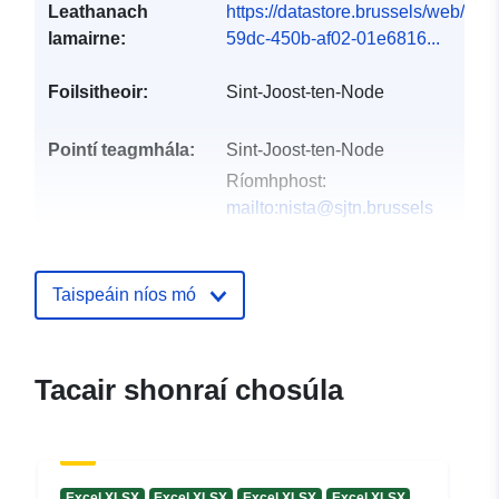
Leathanach
https://datastore.brussels/web/dat
lamairne:
59dc-450b-af02-01e6816...
Foilsitheoir:
Sint-Joost-ten-Node
Pointí teagmhála:
Sint-Joost-ten-Node
Ríomhphost:
mailto:nista@sjtn.brussels
Taifead Catalóige:
Curtha le data.europa.eu:
28 July
2026
Taispeáin níos mó
Nuashonraithe ar data.europa.eu:
29 July 2026
Tacair shonraí chosúla
Spásúil:
Comhordanáidí:
[ [ 4.36,
50.86 ], [ 4.38, 50.86 ], [ 4.38,
50.85 ], [ 4.36, 50.85 ], [ 4.36,
50.86 ] ]
Excel XLSX
Excel XLSX
Excel XLSX
Excel XLSX