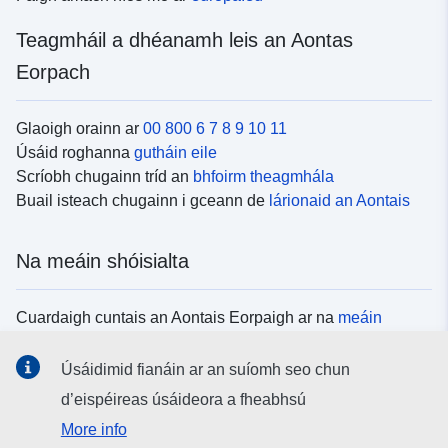
Teagmháil a dhéanamh leis an Aontas
Eorpach
Glaoigh orainn ar
00 800 6 7 8 9 10 11
Úsáid roghanna
gutháin eile
Scríobh chugainn tríd an
bhfoirm theagmhála
Buail isteach chugainn i gceann de
lárionaid an Aontais
Na meáin shóisialta
Cuardaigh cuntais an Aontais Eorpaigh ar na
meáin
shóisialta
Úsáidimid fianáin ar an suíomh seo chun
d’eispéireas úsáideora a fheabhsú
Institiúidí agus comhlachtaí an Aontais
More info