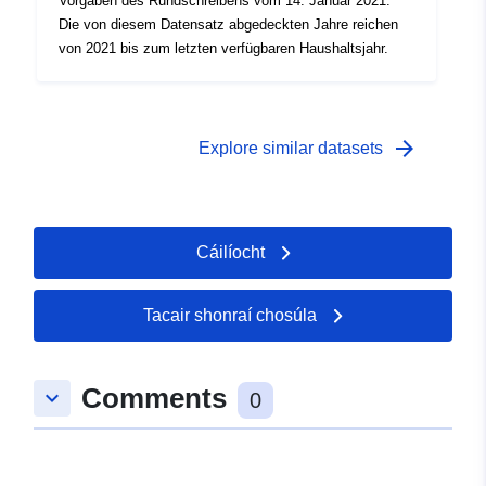
Vorgaben des Rundschreibens vom 14. Januar 2021.
Die von diesem Datensatz abgedeckten Jahre reichen
von 2021 bis zum letzten verfügbaren Haushaltsjahr.
arrow_forward
Explore similar datasets
Cáilíocht
Tacair shonraí chosúla
Comments
keyboard_arrow_down
0