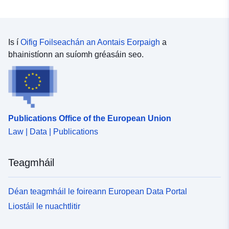
Is í
Oifig Foilseachán an Aontais Eorpaigh
a
bhainistíonn an suíomh gréasáin seo.
Publications Office of the European Union
Law | Data | Publications
Teagmháil
Déan teagmháil le foireann European Data Portal
Liostáil le nuachtlitir