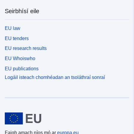
Seirbhísí eile
EU law
EU tenders
EU research results
EU Whoiswho
EU publications
Logáil isteach chomhéadan an tsoláthraí sonraí
Faigh amach níos mó ar
europa.eu