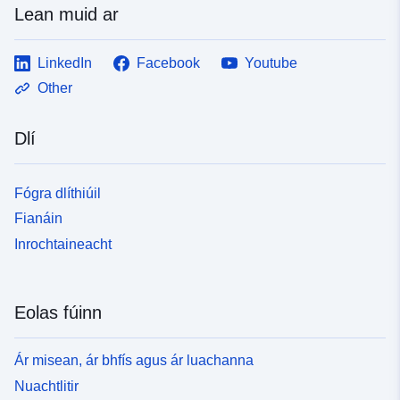
Lean muid ar
LinkedIn
Facebook
Youtube
Other
Dlí
Fógra dlíthiúil
Fianáin
Inrochtaineacht
Eolas fúinn
Ár misean, ár bhfís agus ár luachanna
Nuachtlitir