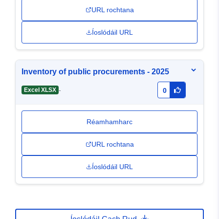
URL rochtana
Íoslódáil URL
Inventory of public procurements - 2025
-
Excel XLSX
0
Réamhamharc
URL rochtana
Íoslódáil URL