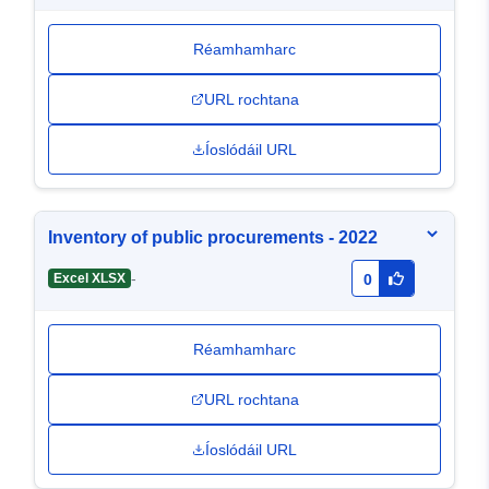
Réamhamharc
URL rochtana
Íoslódáil URL
Inventory of public procurements - 2022
-
Excel XLSX
0
Réamhamharc
URL rochtana
Íoslódáil URL