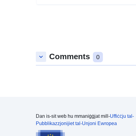
Comments
keyboard_arrow_down
0
Dan is-sit web hu mmaniġġjat mill-
Uffiċċju tal-
Pubblikazzjonijiet tal-Unjoni Ewropea