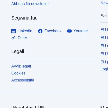
News
Abbona fin-newsletter
Ser
Segwina fuq
EU 
LinkedIn
Facebook
Youtube
EU 
Other
EU r
Legali
EU 
EU p
Avviż legali
Logi
Cookies
Aċċessibbiltà
Ikkuntattja l-UE
Med