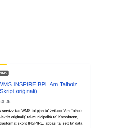
2026
Aġġornat fuq data.europa.eu:
01
August 2026
1cd8b6cc-82ad-4772-8be6-
6ef48280f41a
http://data.europa.eu/88u/dataset/1c
d8b6cc-82ad-4772-8be6-
6ef48280f41a
WMS
WMS INSPIRE BPL Am Talholz
Skript oriġinali)
DI-DE
s-servizz tad-WMS tal-pjan ta’ żvilupp “Am Talholz
l-iskritt oriġinali)” tal-muniċipalità ta’ Kressbronn,
ttrasformat skont INSPIRE, abbażi ta’ sett ta’ data