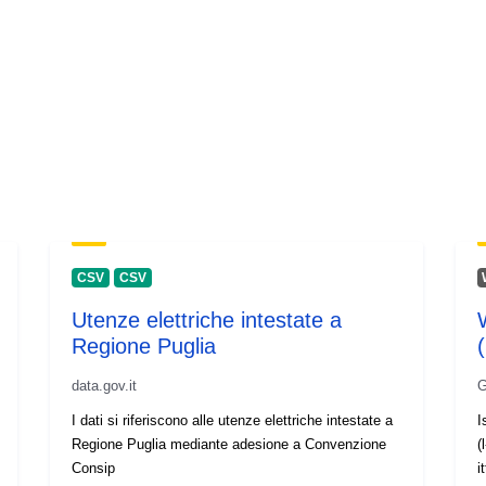
Katalgu:
Identifikaturi:
uriRef:
CSV
CSV
Utenze elettriche intestate a
Regione Puglia
(
data.gov.it
G
I dati si riferiscono alle utenze elettriche intestate a
I
Regione Puglia mediante adesione a Convenzione
(
Consip
i