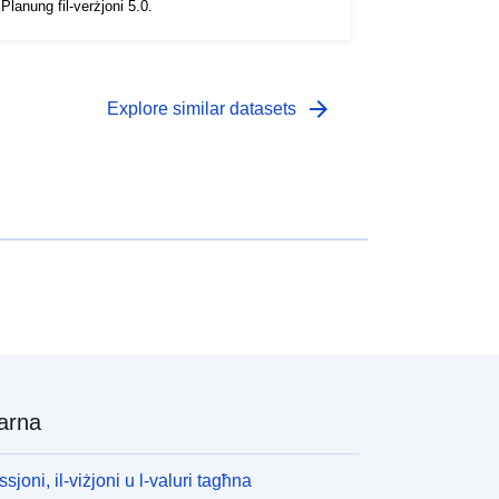
Planung fil-verżjoni 5.0.
arrow_forward
Explore similar datasets
arna
ssjoni, il-viżjoni u l-valuri tagħna