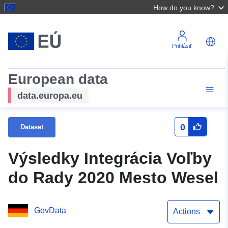
How do you know?
Prihlásiť
European data
data.europa.eu
0
Dataset
Výsledky Integrácia Voľby
do Rady 2020 Mesto Wesel
GovData
Actions