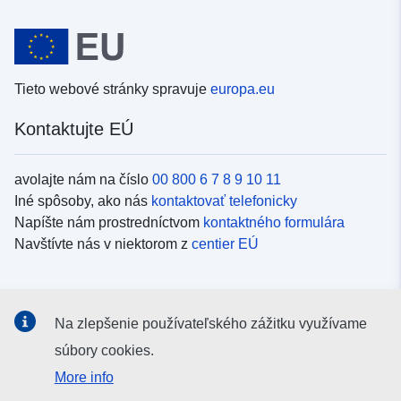
Tieto webové stránky spravuje
europa.eu
Kontaktujte EÚ
avolajte nám na číslo
00 800 6 7 8 9 10 11
Iné spôsoby, ako nás
kontaktovať telefonicky
Napíšte nám prostredníctvom
kontaktného formulára
Navštívte nás v niektorom z
centier EÚ
Sociálne médiá
Na zlepšenie používateľského zážitku využívame
Kanály EÚ na
sociálnych médiách
súbory cookies.
More info