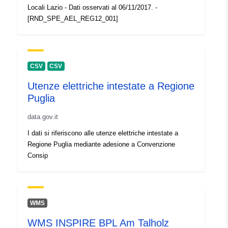
Identifikátory:
1cd8b6cc-82ad-4772-8be6-
Locali Lazio - Dati osservati al 06/11/2017. -
6ef48280f41a
[RND_SPE_AEL_REG12_001]
uriRef:
http://data.europa.eu/88u/dataset
82ad-4772-8be6-6ef48280f41a
CSV
CSV
Utenze elettriche intestate a Regione
Puglia
data.gov.it
I dati si riferiscono alle utenze elettriche intestate a
Regione Puglia mediante adesione a Convenzione
Consip
WMS
WMS INSPIRE BPL Am Talholz