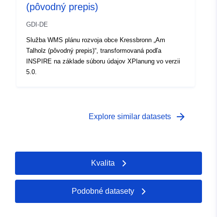
(pôvodný prepis)
GDI-DE
Služba WMS plánu rozvoja obce Kressbronn „Am
Talholz (pôvodný prepis)“, transformovaná podľa
INSPIRE na základe súboru údajov XPlanung vo verzii
5.0.
arrow_forward
Explore similar datasets
Kvalita
Podobné datasety