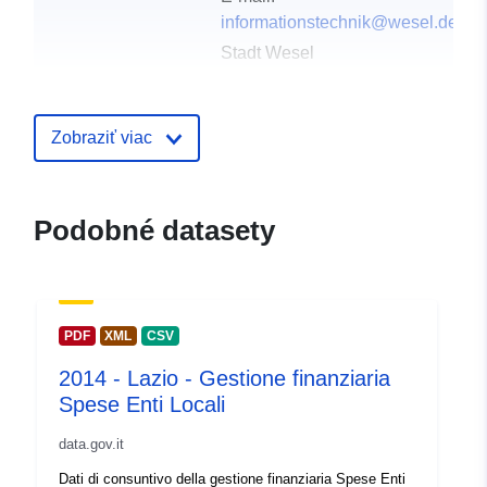
informationstechnik@wesel.de
Stadt Wesel
E-mail:
informationstechnik@wesel.de
Zobraziť viac
Úvodná stránka:
http://wahlarchiv.krzn.de/kw2020/
Vydavateľ:
Offenesdatenportal
Podobné datasety
Kontaktné
Team Wahlen
miesta:
E-mail:
mailto:wahlen@wesel.de
PDF
XML
CSV
2014 - Lazio - Gestione finanziaria
Katalógový
Pridané k údajom.europa.eu:
02 J
Spese Enti Locali
záznam:
Aktualizované na základe údajov.
01 August 2026
data.gov.it
Dati di consuntivo della gestione finanziaria Spese Enti