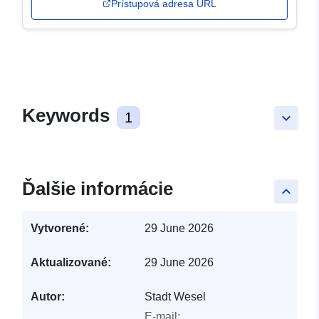
Prístupová adresa URL
Keywords
1
keyboard_arrow_down
Ďalšie informácie
keyboard_arrow_up
Vytvorené:
29 June 2026
Aktualizované:
29 June 2026
Autor:
Stadt Wesel
E-mail: