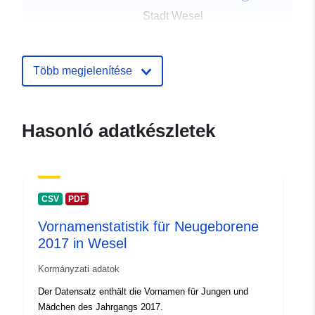
Stadt Wesel
E-mail:
informationstechnik@wesel.de
Több megjelenítése
Közzétevő:
Offenesdatenportal
Kapcsolattartási
Standesamt Stadt Wesel
Hasonló adatkészletek
pontok:
E-mail:
mailto:standesamt@wesel.de
Katalógus-
Hozzáadva a data.europa.eu-hoz:
CSV
PDF
nyilvántartás:
03 June 2026
Vornamenstatistik für Neugeborene
Frissítve: data.europa.eu:
01
2017 in Wesel
August 2026
Kormányzati adatok
Azonosítók:
1d5d727b-b2bd-4fb0-a501-
Der Datensatz enthält die Vornamen für Jungen und
bb9349e245b8
Mädchen des Jahrgangs 2017.