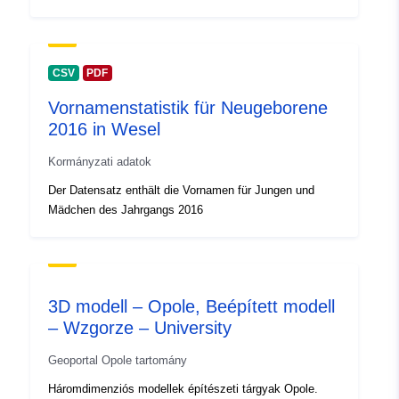
uriRef:
http://data.europa.eu/88u/dataset
b2bd-4fb0-a501-bb9349e245b8
CSV
PDF
Vornamenstatistik für Neugeborene
2016 in Wesel
Kormányzati adatok
Der Datensatz enthält die Vornamen für Jungen und
Mädchen des Jahrgangs 2016
3D modell – Opole, Beépített modell
– Wzgorze – University
Geoportal Opole tartomány
Háromdimenziós modellek építészeti tárgyak Opole.