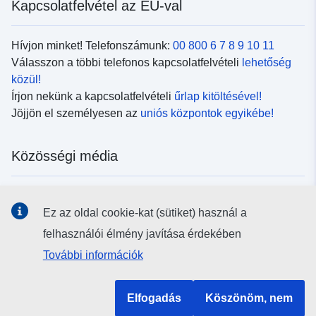
Kapcsolatfelvétel az EU-val
Hívjon minket! Telefonszámunk:
00 800 6 7 8 9 10 11
Válasszon a többi telefonos kapcsolatfelvételi
lehetőség
közül!
Írjon nekünk a kapcsolatfelvételi
űrlap kitöltésével!
Jöjjön el személyesen az
uniós központok egyikébe!
Közösségi média
Kövesse az EU
közösségi oldalait!
Ez az oldal cookie-kat (sütiket) használ a
felhasználói élmény javítása érdekében
Uniós intézmények és szervek
További információk
Keresés az uniós intézmények és szervek körében
Elfogadás
Köszönöm, nem