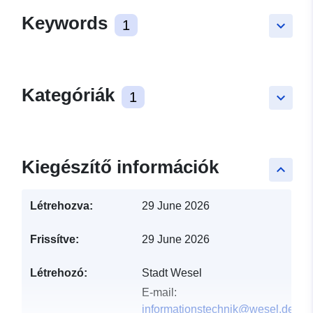
Keywords
1
keyboard_arrow_down
Kategóriák
1
keyboard_arrow_down
Kiegészítő információk
keyboard_arrow_up
Létrehozva:
29 June 2026
Frissítve:
29 June 2026
Létrehozó:
Stadt Wesel
E-mail:
informationstechnik@wesel.de