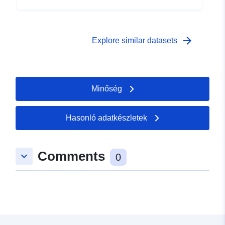
arrow_forward
Explore similar datasets
Minőség
Hasonló adatkészletek
Comments
keyboard_arrow_down
0