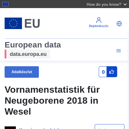
How do you know?
Bejelentkezés
European data
data.europa.eu
0
Adatkészlet
Vornamenstatistik für
Neugeborene 2018 in
Wesel