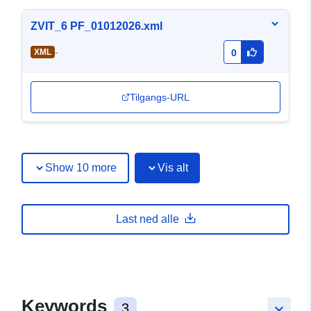
ZVIT_6 PF_01012026.xml
-
XML
0
Tilgangs-URL
Show 10 more
Vis alt
Last ned alle
Keywords
3
keyboard_arrow_down