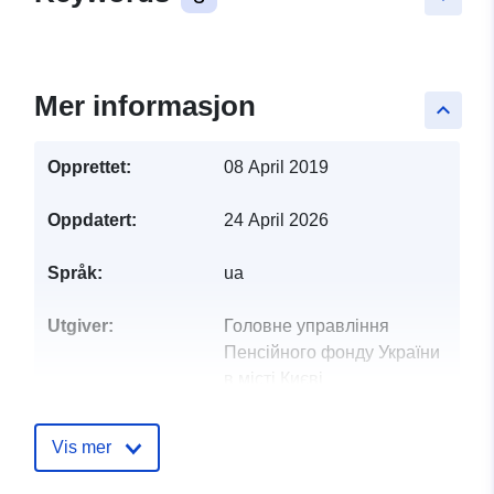
Mer informasjon
keyboard_arrow_up
Opprettet:
08 April 2019
Oppdatert:
24 April 2026
Språk:
ua
Utgiver:
Головне управління
Пенсійного фонду України
в місті Києві
Kontaktpunkter:
Бородай Ганна Олександрівна
Vis mer
E-post:
mailto:kyiv_opendata@kv.pfu.gov.