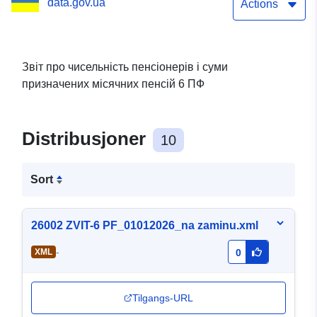
data.gov.ua
Actions
Звіт про чисельність пенсіонерів і суми
призначених місячних пенсій 6 ПФ
Distribusjoner
10
Sort
26002 ZVIT-6 PF_01012026_na zaminu.xml
-
XML
0
Tilgangs-URL