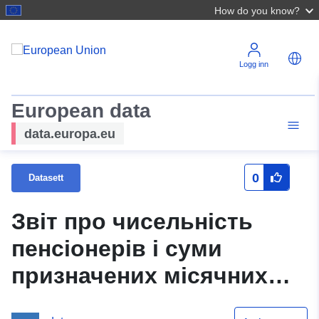
How do you know?
Logg inn
European data
data.europa.eu
0
Datasett
Звіт про чисельність
пенсіонерів і суми
призначених місячних
пенсій