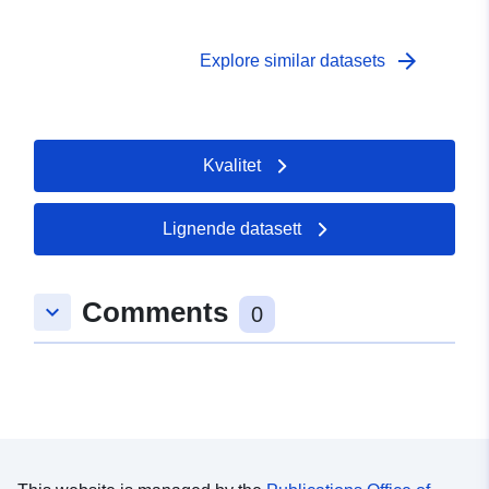
arrow_forward
Explore similar datasets
Kvalitet
Lignende datasett
Comments
keyboard_arrow_down
0