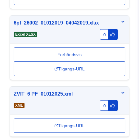
6pf_26002_01012019_04042019.xlsx
-
Excel XLSX
0
Forhåndsvis
Tilgangs-URL
ZVIT_6 PF_01012025.xml
-
XML
0
Tilgangs-URL