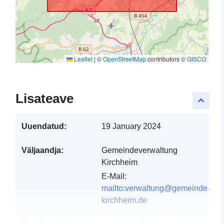
Leaflet
|
©
OpenStreetMap
contributors ©
GISCO
Lisateave
keyboard_arrow_up
Uuendatud:
19 January 2024
Väljaandja:
Gemeindeverwaltung
Kirchheim
E-Mail:
mailto:verwaltung@gemeinde-
kirchheim.de