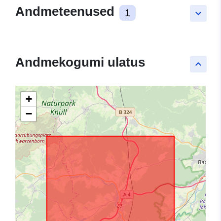
Andmeteenused
1
keyboard_arrow_down
Andmekogumi ulatus
keyboard_arrow_up
+
−