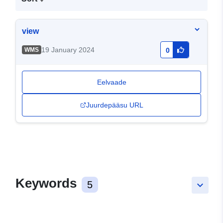
view
19 January 2024
WMS
0
Eelvaade
Juurdepääsu URL
Keywords
5
keyboard_arrow_down