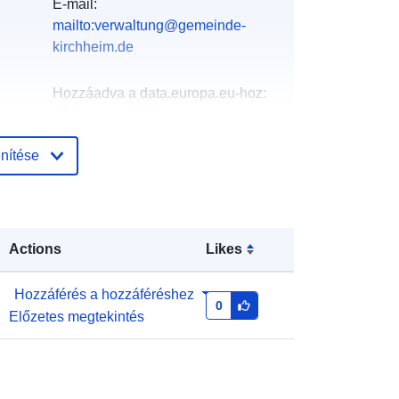
E-mail:
mailto:verwaltung@gemeinde-
kirchheim.de
Hozzáadva a data.europa.eu-hoz:
:
24 January 2026
Frissítve: data.europa.eu:
07 March
nítése
2026
Koordináták:
[ [ 9.47372, 50.8908 ], [
9.65079, 50.8908 ], [ 9.65079,
Actions
Likes
50.8064 ], [ 9.47372, 50.8064 ], [
9.47372, 50.8908 ] ]
Hozzáférés a hozzáféréshez
Típus:
Polygon
0
Előzetes megtekintés
rrás:
http://data.europa.eu/88u/dataset/1d