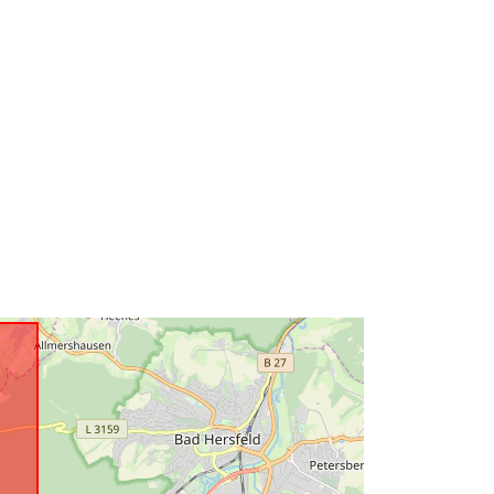
c70b00-ed47-68f4-cf7b-
e7855d81c183