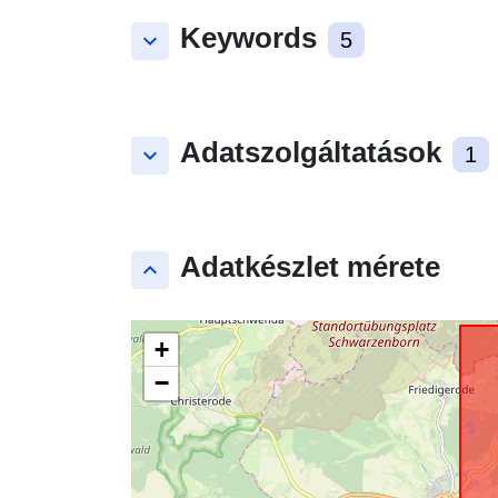
Keywords
keyboard_arrow_down
5
Adatszolgáltatások
keyboard_arrow_down
1
Adatkészlet mérete
keyboard_arrow_up
+
−