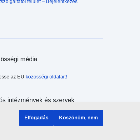
szolgáltatói felület – Bejelentkezés
össégi média
esse az EU
közösségi oldalait!
ós intézmények és szervek
sés az uniós intézmények és szervek
Elfogadás
Köszönöm, nem
ében