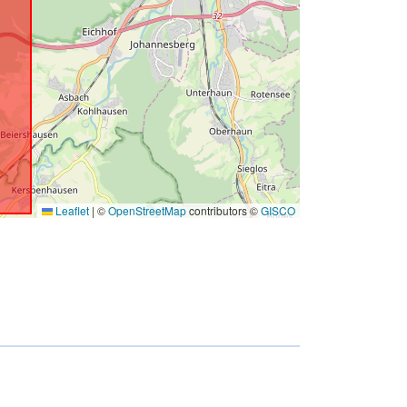
Leaflet
|
©
OpenStreetMap
contributors ©
GISCO