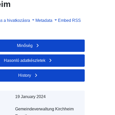
eim
s a hivatkozásra
Metadata
Embed
RSS
Minőség
Hasonló adatkészletek
History
19 January 2024
Gemeindeverwaltung Kirchheim