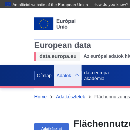
How do you know?
An official website of the European Union
European data
data.europa.eu
Az európai adatok hiv
data.europa
Címlap
Adatok
akadémia
Home
Adatkészletek
Flächennutz
Adatkészlet