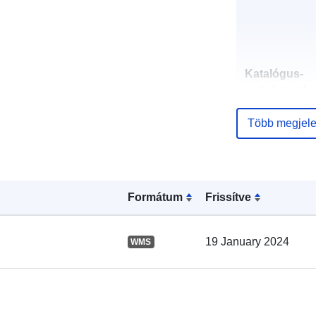
Katalógus-
nyilvántartás
Több megjele
Térbeli:
Formátum
Frissítve
19 January 2024
WMS
Térbeli erőfo
uriRef: