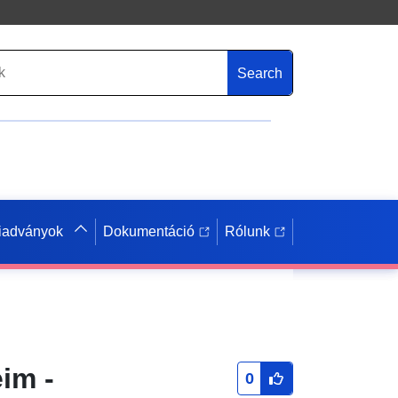
Search
iadványok
Dokumentáció
Rólunk
im -
0