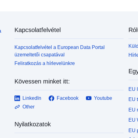
Kapcsolatfelvétel
Ról
a
Küld
Kapcsolatfelvétel a European Data Portal
üzemeltetői csapatával
Hírl
Feliratkozás a hírlevelünkre
Egy
Kövessen minket itt:
EU 
LinkedIn
Facebook
Youtube
EU 
Other
EU r
EU 
Nyilatkozatok
EU p