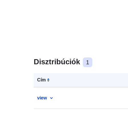
Disztribúciók
1
Cím
view