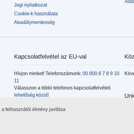
Adat
Jogi nyilatkozat
Cookie-k használata
Akadálymentesség
Kapcsolatfelvétel az EU-val
Köz
Hívjon minket! Telefonszámunk:
00 800 6 7 8 9 10
Köv
11
Válasszon a többi telefonos kapcsolatfelvételi
lehetőség közül!
Uni
Írjon nekünk a kapcsolatfelvételi
űrlap
kitöltésével!
l a felhasználói élmény javítása
Kere
Jöjjön el személyesen az
uniós központok
kör
egyikébe!