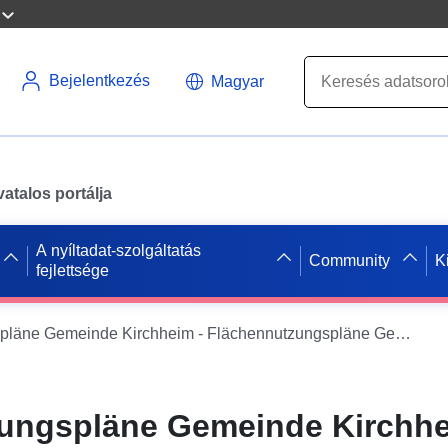
Bejelentkezés
Magyar
atalos portálja
A nyíltadat-szolgáltatás
Community
K
fejlettsége
Flächennutzungspläne Gemeinde Kirchheim - Flächennutzungspläne Gemeinde Kirchheim
ungspläne Gemeinde Kirchhe