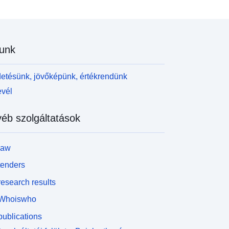
unk
etésünk, jövőképünk, értékrendünk
evél
éb szolgáltatások
law
tenders
esearch results
Whoiswho
ublications