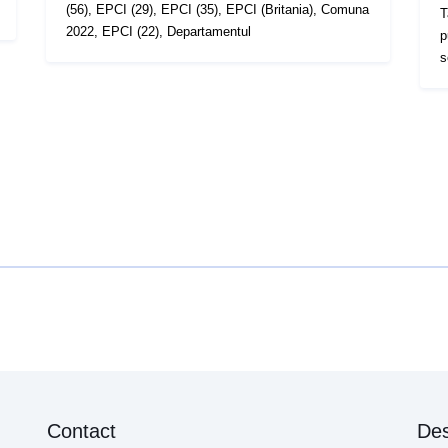
(56), EPCI (29), EPCI (35), EPCI (Britania), Comuna
T
2022, EPCI (22), Departamentul
p
s
Contact
Des