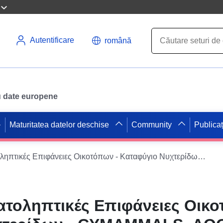
Autentificare
română
ru date europene
Maturitatea datelor deschise
Community
Publicaț
Μόνιμες Δειγματοληπτικές Επιφάνειες Οικοτόπων - Καταφύγιο Νυχτερίδων - CYMAMMALS_AOO
ατοληπτικές Επιφάνειες Οικο