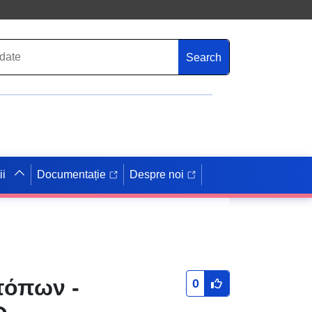
Search
ii
Documentație
Despre noi
τόπων -
0