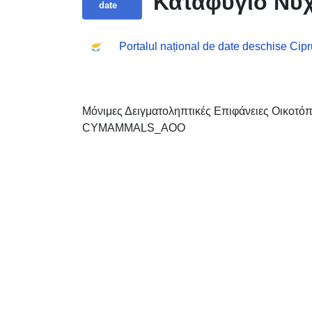
Καταφύγιο Ν
date
Portalul național de date deschise Cipr
Μόνιμες Δειγματοληπτικές Επιφάνειες Οικοτό
CYMAMMALS_AOO