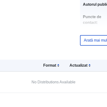
Autorul public
Puncte de
contact:
Arată mai mul
Registru cata
Format
Actualizat
Identificatori:
No Distributions Available
uriRef: