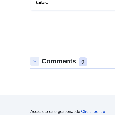
tarifaire.
Comments
keyboard_arrow_down
0
Acest site este gestionat de
Oficiul pentru