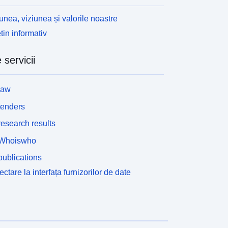
unea, viziunea și valorile noastre
tin informativ
 servicii
law
tenders
esearch results
Whoiswho
ublications
ctare la interfața furnizorilor de date