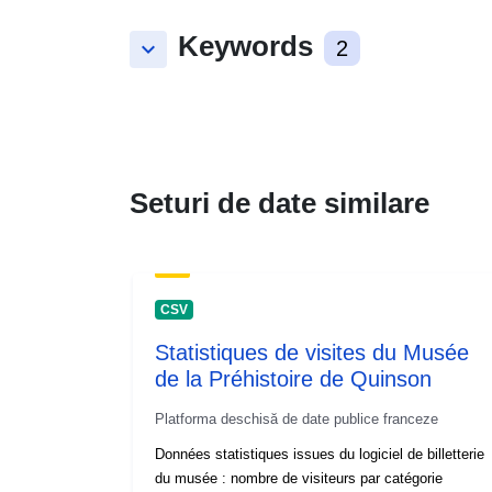
Keywords
keyboard_arrow_down
2
Seturi de date similare
CSV
Statistiques de visites du Musée
de la Préhistoire de Quinson
Platforma deschisă de date publice franceze
Données statistiques issues du logiciel de billetterie
du musée : nombre de visiteurs par catégorie