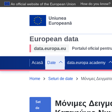
How do you know?
An official website of the European Union
European data
data.europa.eu
Portalul oficial pent
Acasă
Date
data.europa academy
Home
Seturi de date
Μόνιμες Δειγμ
Set
de