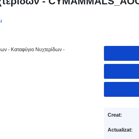
υχτερίδων - CYMAMMALS_AO
u
πων - Καταφύγιο Νυχτερίδων -
Creat:
Actualizat: