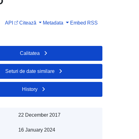
O
API
Citează
Metadata
Embed
RSS
Calitatea
Seturi de date similare
History
22 December 2017
16 January 2024