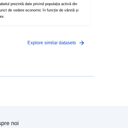
abelul prezintă date privind populația activă din
unct de vedere economic în funcție de vârstă și
ex.
arrow_forward
Explore similar datasets
pre noi