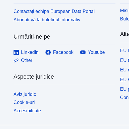
Misi
Contactați echipa European Data Portal
Bule
Abonați-vă la buletinul informativ
Alte
Urmăriți-ne pe
EU 
LinkedIn
Facebook
Youtube
EU 
Other
EU r
Aspecte juridice
EU 
EU p
Aviz juridic
Cone
Cookie-uri
Accesibilitate