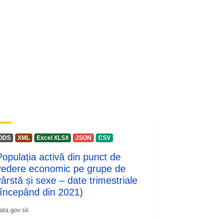
ODS
XML
Excel XLSX
JSON
CSV
Populația activă din punct de
vedere economic pe grupe de
vârstă și sexe – date trimestriale
(începând din 2021)
ata.gov.sk