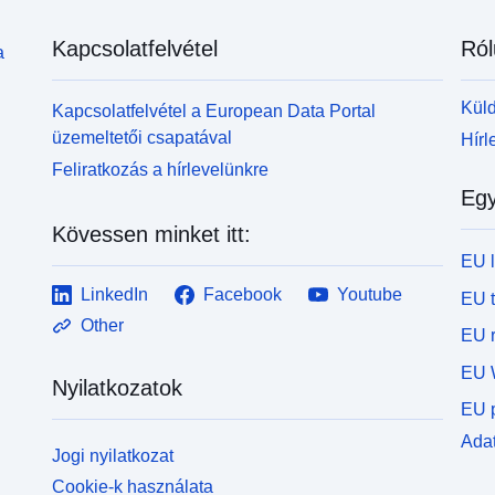
Kapcsolatfelvétel
Ról
a
Küld
Kapcsolatfelvétel a European Data Portal
üzemeltetői csapatával
Hírl
Feliratkozás a hírlevelünkre
Egy
Kövessen minket itt:
EU 
LinkedIn
Facebook
Youtube
EU 
Other
EU r
EU 
Nyilatkozatok
EU p
Adat
Jogi nyilatkozat
Cookie-k használata