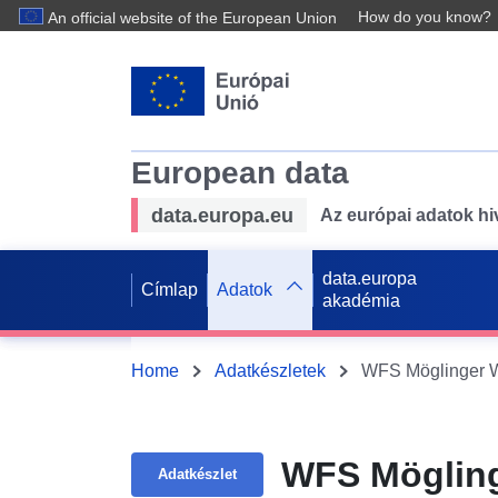
How do you know?
An official website of the European Union
European data
data.europa.eu
Az európai adatok hiv
data.europa
Címlap
Adatok
akadémia
Home
Adatkészletek
WFS Möglinger W
WFS Mögling
Adatkészlet