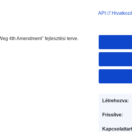
API
Hivatkozá
g 4th Amendment" fejlesztési terve.
Létrehozva:
Frissítve:
Kapcsolattart