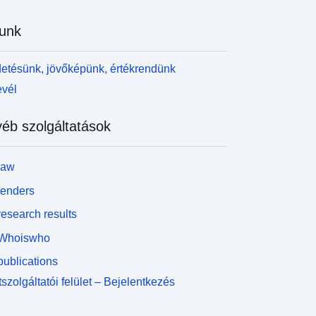
unk
etésünk, jövőképünk, értékrendünk
evél
éb szolgáltatások
law
tenders
esearch results
Whoiswho
ublications
szolgáltatói felület – Bejelentkezés