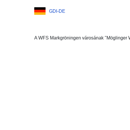
GDI-DE
A WFS Markgröningen városának "Möglinger We