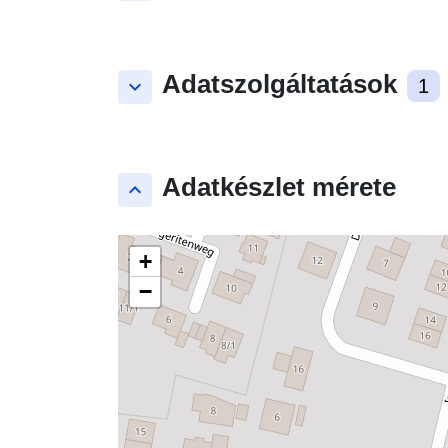
Adatszolgáltatások
keyboard_arrow_down
1
Adatkészlet mérete
keyboard_arrow_up
+
−