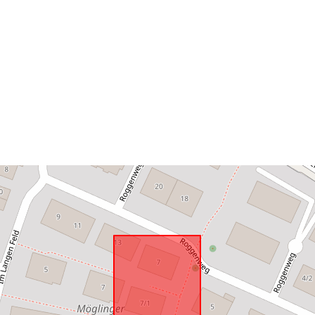
Térbeli erőfo
uriRef: