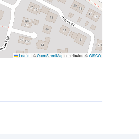
Leaflet
|
©
OpenStreetMap
contributors ©
GISCO