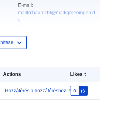
E-mail:
mailto:baurecht@markgroeningen.d
e
Cím:
Marktplatz 1, Markgröningen,
71706, Deutschland
nítése
URL:
http://www.markgroeningen.de
Hozzáadva a data.europa.eu-hoz:
:
21 February 2026
Actions
Likes
Frissítve: data.europa.eu:
19 April
2026
Hozzáférés a hozzáféréshez
0
Koordináták:
[ [ 9.0955107,
48.8969997 ], [ 9.0961725,
48.8969997 ], [ 9.0961725,
48.8962967 ], [ 9.0955107,
48.8962967 ], [ 9.0955107,
48.8969997 ] ]