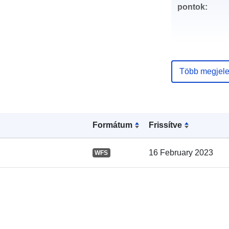
pontok:
Több megjele
Katalógus-
nyilvántartás
Formátum
Frissítve
16 February 2023
WFS
Térbeli: