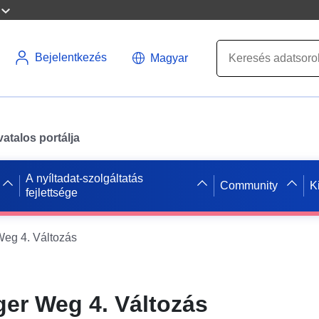
Bejelentkezés
Magyar
atalos portálja
A nyíltadat-szolgáltatás
Community
K
fejlettsége
eg 4. Változás
er Weg 4. Változás