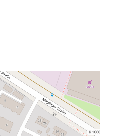
Típus:
Polygon
rrás:
http://data.europa.eu/88u/dataset/1e
8f8439-2524-4cf4-a186-
8bdb599092a1