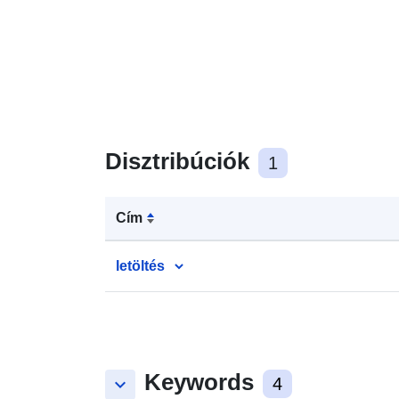
Disztribúciók
1
Cím
letöltés
Keywords
keyboard_arrow_down
4