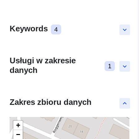
Keywords
4
keyboard_arrow_down
Usługi w zakresie
1
keyboard_arrow_down
danych
Zakres zbioru danych
keyboard_arrow_up
+
−