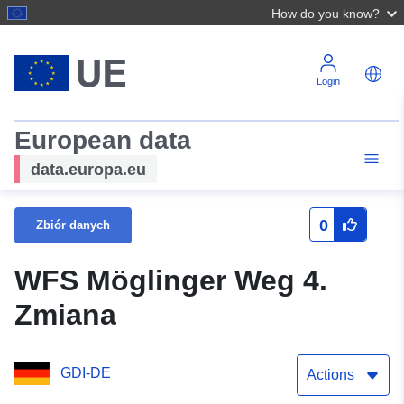
How do you know?
Login
European data
data.europa.eu
0
Zbiór danych
WFS Möglinger Weg 4.
Zmiana
GDI-DE
Actions