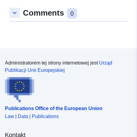
48.8969997 ], [ 9.0961725,
Comments
keyboard_arrow_down
48.8962967 ], [ 9.0955107,
0
48.8962967 ], [ 9.0955107,
48.8969997 ] ]
Typ:
Polygon
Zasoby
przestrzenne:
Administratorem tej strony internetowej jest
Urząd
Publikacji Unii Europejskiej
uriRef:
http://data.europa.eu/88u/dataset/
2524-4cf4-a186-8bdb599092a1
Publications Office of the European Union
Law | Data | Publications
Kontakt