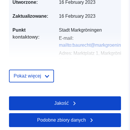
Utworzone:
16 February 2023
Zaktualizowane:
16 February 2023
Punkt
Stadt Markgröningen
kontaktowy:
E-mail:
mailto:baurecht@markgroeningen
Adres:
Marktplatz 1, Markgröninge
71706, Deutschland
URL:
http://www.markgroeningen.
Pokaż więcej
Zapis katalogu:
Dodany do data.europa.eu:
21
February 2026
Zaktualizowano dane.europa.eu:
Jakość
19 April 2026
Podobne zbiory danych
Przestrzenne:
Współrzędne:
[ [ 9.0955107,
48.8969997 ], [ 9.0961725,