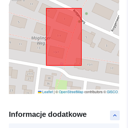
Leaflet
|
©
OpenStreetMap
contributors ©
GISCO
Informacje dodatkowe
keyboard_arrow_up