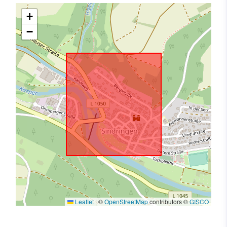
+
−
Leaflet
|
©
OpenStreetMap
contributors ©
GISCO