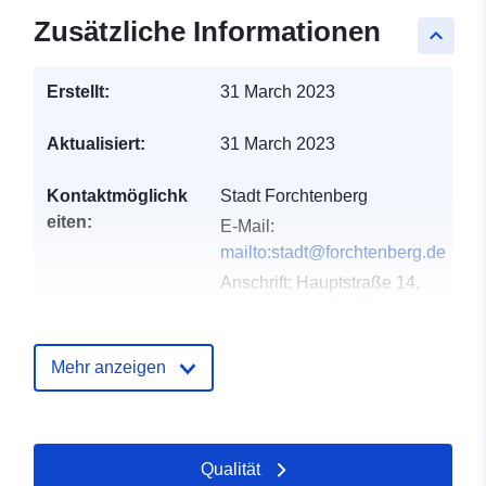
Zusätzliche Informationen
keyboard_arrow_up
Erstellt:
31 March 2023
Aktualisiert:
31 March 2023
Kontaktmöglichk
Stadt Forchtenberg
eiten:
E-Mail:
mailto:stadt@forchtenberg.de
Anschrift:
Hauptstraße 14,
Forchtenberg, 74670,
Deutschland
URL:
Mehr anzeigen
http://07947%209111%200
Verzeichnis der
Zu data.europa.eu hinzugefügt:
Qualität
Kataloge:
21 February 2026