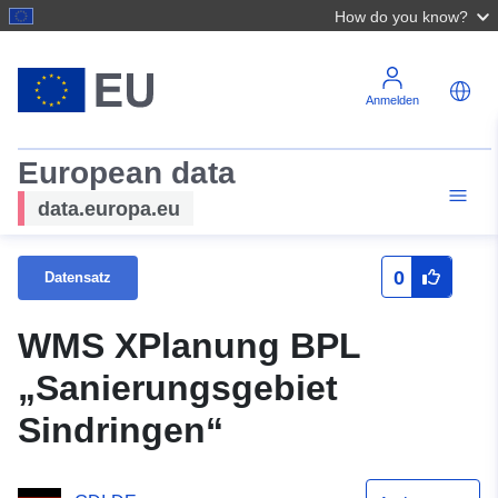
How do you know?
Anmelden
European data
data.europa.eu
0
Datensatz
WMS XPlanung BPL
„Sanierungsgebiet
Sindringen“