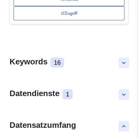
Zugriff
Keywords
16
keyboard_arrow_down
Datendienste
1
keyboard_arrow_down
Datensatzumfang
keyboard_arrow_up