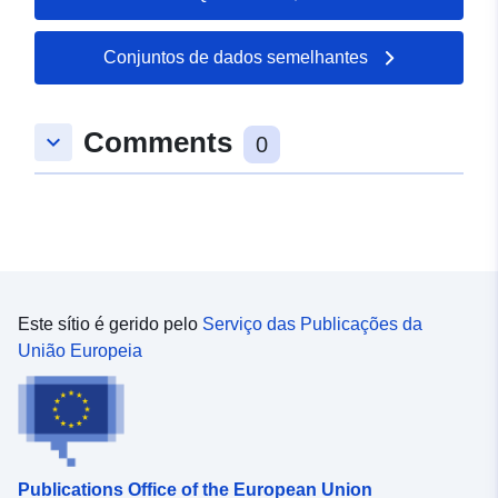
50.4856 ], [ 7.17231,
50.4856 ], [ 7.17231,
Conjuntos de dados semelhantes
50.4845 ], [ 7.16938,
50.4845 ], [ 7.16938,
50.4856 ] ]
Comments
keyboard_arrow_down
0
Tipo:
Polygon
Recurso
espacial:
uriRef:
http://data.europa.eu/88u/dataset/
Este sítio é gerido pelo
Serviço das Publicações da
3040-0002-1fbf-c1eae5d819c8
União Europeia
Publications Office of the European Union