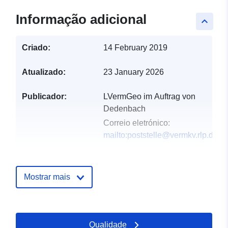
Informação adicional
keyboard_arrow_up
Criado:
14 February 2019
Atualizado:
23 January 2026
Publicador:
LVermGeo im Auftrag von
Dedenbach
Correio eletrónico:
mailto:poststelle@vermkv.rlp.de
Registo do
Acrescentado à data.europa.eu:
catálogo:
21 February 2026
Mostrar mais
Atualizado em data.europa.eu:
19 April 2026
Qualidade
Espacial:
Coordenadas:
[ [ 7.16938,