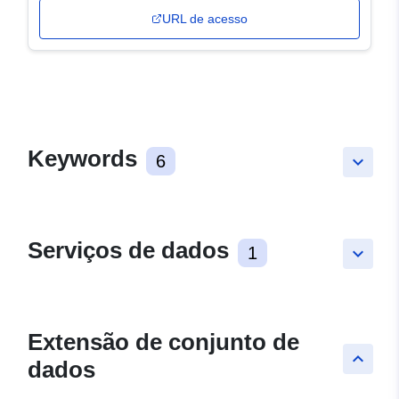
URL de acesso
Keywords
6
keyboard_arrow_down
Serviços de dados
1
keyboard_arrow_down
Extensão de conjunto de
keyboard_arrow_up
dados