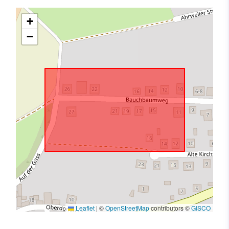
+
−
Leaflet
|
©
OpenStreetMap
contributors ©
GISCO