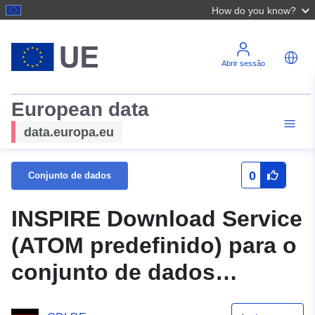
How do you know?
Abrir sessão
European data
data.europa.eu
0
Conjunto de dados
INSPIRE Download Service
(ATOM predefinido) para o
conjunto de dados
Bauchbaumweg