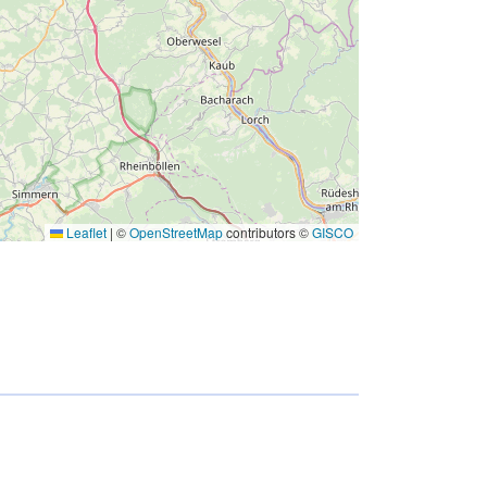
Leaflet
|
©
OpenStreetMap
contributors ©
GISCO