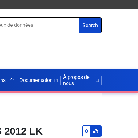
Search
À propos de
ons
Documentation
nous
S 2012 LK
0