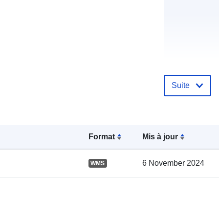
Compte rend
Suite
catalogue:
Format
Mis à jour
spatial:
6 November 2024
WMS