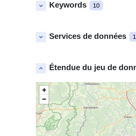
Keywords
keyboard_arrow_down
10
Services de données
keyboard_arrow_down
1
Étendue du jeu de don
keyboard_arrow_up
+
−