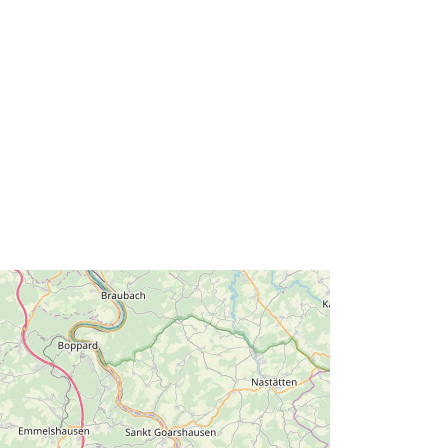
http://data.europa.eu/88u/dataset/1e
c347a8-60bc-8fa2-1afd-
15b312591c79