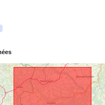
Ressource
spatiale:
uriRef:
nées