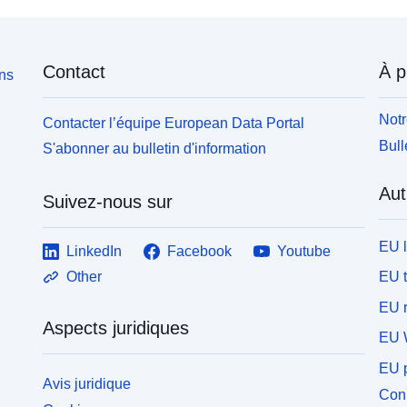
Contact
À p
ons
Notr
Contacter l’équipe European Data Portal
Bull
S'abonner au bulletin d'information
Aut
Suivez-nous sur
EU 
LinkedIn
Facebook
Youtube
EU 
Other
EU r
Aspects juridiques
EU 
EU p
Avis juridique
Conn