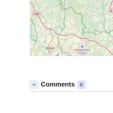
Comments
keyboard_arrow_down
0