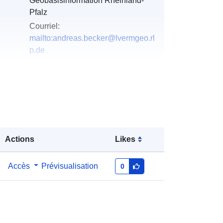
Geobasisinformation Rheinland-
Pfalz
Courriel:
mailto:andreas.becker@lvermgeo.rl
p.de
u du
Ajoutée à data.europa.eu:
21
February 2026
Mise à jour sur data.europa.eu:
19
April 2026
Actions
Likes
Coordonnées:
[ [ 6.947336,
50.282574 ], [ 7.400814, 50.282574
], [ 7.400814, 49.959018 ], [
Accès
Prévisualisation
0
6.947336, 49.959018 ], [ 6.947336,
50.282574 ] ]
Type:
Polygon