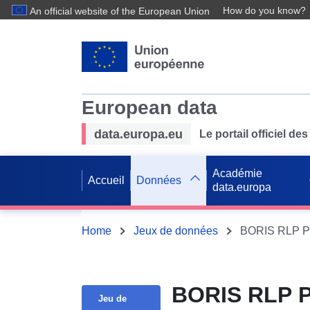
How do you know?
An official website of the European Union
European data
data.europa.eu
Le portail officiel 
Académie
Accueil
Données
data.europa
Home
Jeux de données
BORIS RLP P
Jeu de