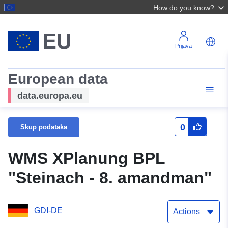
How do you know?
Prijava
European data
data.europa.eu
0
Skup podataka
WMS XPlanung BPL
"Steinach - 8. amandman"
GDI-DE
Actions