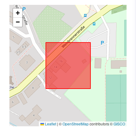
+
−
Leaflet
|
©
OpenStreetMap
contributors ©
GISCO