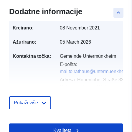
Dodatne informacije
keyboard_arrow_up
Kreirano:
08 November 2021
Ažurirano:
05 March 2026
Kontaktna točka:
Gemeinde Untermünkheim
E-pošta:
mailto:rathaus@untermuenkheim.
Adresa:
Hohenloher Straße 33,
Untermünkheim, 74547,
Deutschland
URL:
Prikaži više
http://www.untermuenkheim.de
Kataloški
Dodano u data.europa.eu:
24 Janu
Kvaliteta
registar:
2026