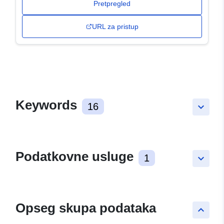
Pretpregled
URL za pristup
Keywords
16
keyboard_arrow_down
Podatkovne usluge
1
keyboard_arrow_down
Opseg skupa podataka
keyboard_arrow_up