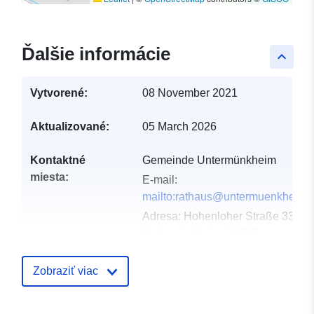
Ďalšie informácie
keyboard_arrow_up
Vytvorené:
08 November 2021
Aktualizované:
05 March 2026
Kontaktné
Gemeinde Untermünkheim
miesta:
E-mail:
mailto:rathaus@untermuenkheim.
Adresa:
Hohenloher Straße 33,
Untermünkheim, 74547,
Deutschland
Adresa URL:
Zobraziť viac
http://www.untermuenkheim.de