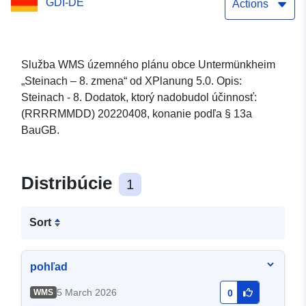
GDI-DE
Actions
Služba WMS územného plánu obce Untermünkheim
„Steinach – 8. zmena“ od XPlanung 5.0. Opis:
Steinach - 8. Dodatok, ktorý nadobudol účinnosť:
(RRRRMMDD) 20220408, konanie podľa § 13a
BauGB.
Distribúcie
1
Sort
pohľad
5 March 2026
WMS
0