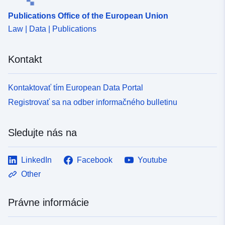
Publications Office of the European Union
uriRef:
http://data.europa.eu/88u/dataset/
Law | Data | Publications
9006-4a58-9766-26d11680de85
Kontakt
Kontaktovať tím European Data Portal
Registrovať sa na odber informačného bulletinu
Sledujte nás na
LinkedIn
Facebook
Youtube
Other
Právne informácie