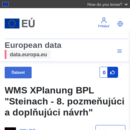
How do you know?
Prihlásiť
European data
data.europa.eu
0
Dataset
WMS XPlanung BPL
"Steinach - 8. pozmeňujúci
a doplňujúci návrh"