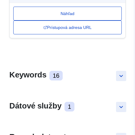
Náhľad
Prístupová adresa URL
Keywords
16
keyboard_arrow_down
Dátové služby
1
keyboard_arrow_down