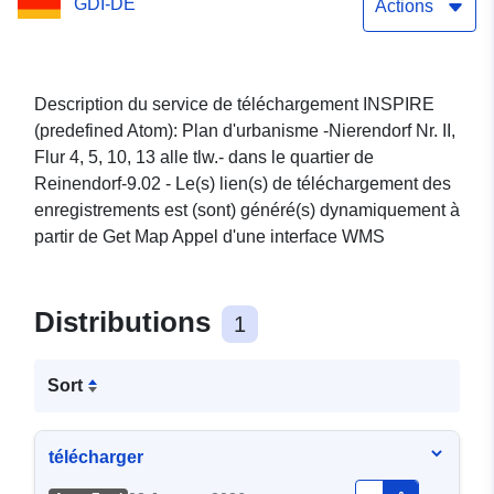
GDI-DE
10, 13 tous tlw.
Actions
Description du service de téléchargement INSPIRE
(predefined Atom): Plan d'urbanisme -Nierendorf Nr. II,
Flur 4, 5, 10, 13 alle tlw.- dans le quartier de
Reinendorf-9.02 - Le(s) lien(s) de téléchargement des
enregistrements est (sont) généré(s) dynamiquement à
partir de Get Map Appel d'une interface WMS
Distributions
1
Sort
télécharger