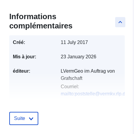
Informations
keyboard_arrow_up
complémentaires
Créé:
11 July 2017
Mis à jour:
23 January 2026
éditeur:
LVermGeo im Auftrag von
Grafschaft
Courriel:
mailto:poststelle@vermkv.rlp.de
Compte rendu du
Ajoutée à data.europa.eu:
21
catalogue:
February 2026
Suite
Mise à jour sur data.europa.eu:
19 April 2026