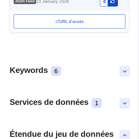
23 January 2026
Atom Feed
0
URL d'accès
Keywords
6
keyboard_arrow_down
Services de données
1
keyboard_arrow_down
Étendue du jeu de données
keyboard_arrow_up