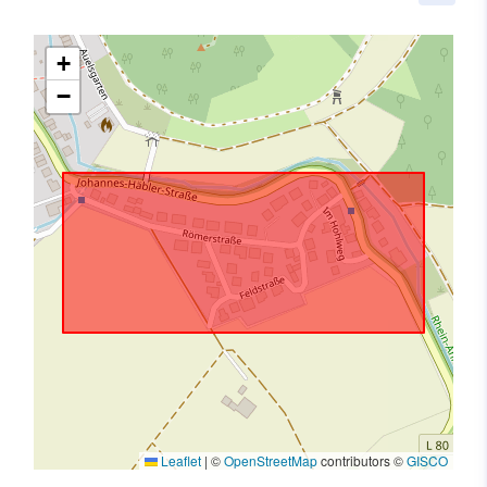
+
−
Leaflet
|
©
OpenStreetMap
contributors ©
GISCO