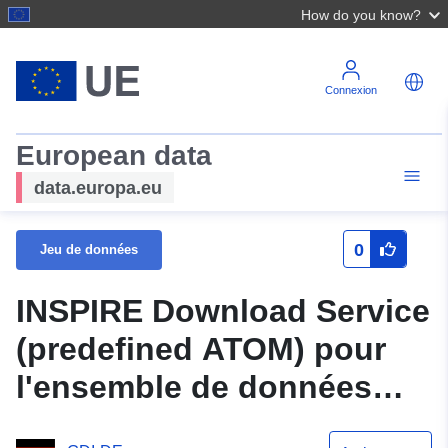
How do you know?
Connexion
European data
data.europa.eu
0
Jeu de données
INSPIRE Download Service
(predefined ATOM) pour
l'ensemble de données
Reindorf n ° II, couloir 4, 5,