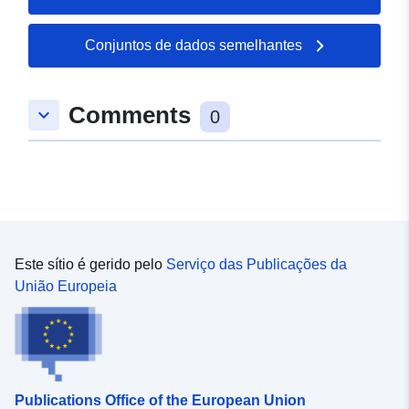
7.56226, 49.2206 ], [
7.56226, 49.2217 ] ]
Conjuntos de dados semelhantes
Tipo:
Polygon
Comments
keyboard_arrow_down
Recurso
0
espacial:
uriRef:
http://data.europa.eu/88u/dataset/
be23-35e8-0d03-ad7bf7d56679
Este sítio é gerido pelo
Serviço das Publicações da
União Europeia
Publications Office of the European Union