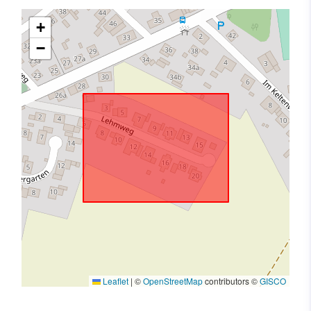
+
−
Leaflet
|
©
OpenStreetMap
contributors ©
GISCO