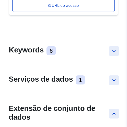
URL de acesso
Keywords
6
keyboard_arrow_down
Serviços de dados
1
keyboard_arrow_down
Extensão de conjunto de
keyboard_arrow_up
dados