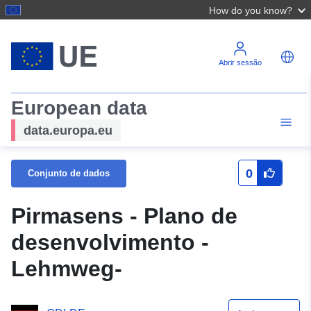
How do you know?
Abrir sessão
European data
data.europa.eu
0
Conjunto de dados
Pirmasens - Plano de
desenvolvimento -
Lehmweg-