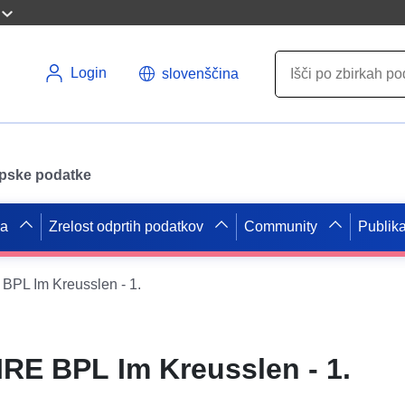
Login
slovenščina
opske podatke
pa
Zrelost odprtih podatkov
Community
Publika
PL Im Kreusslen - 1.
RE BPL Im Kreusslen - 1.