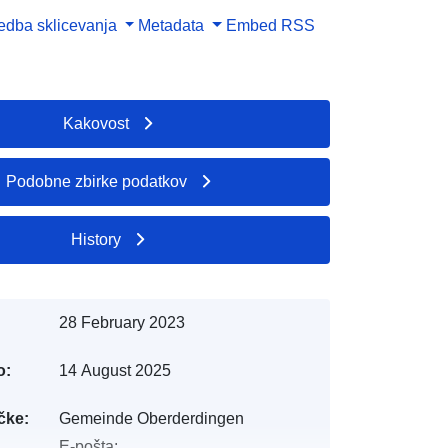
dba sklicevanja
Metadata
Embed
RSS
Kakovost
Podobne zbirke podatkov
History
28 February 2023
o:
14 August 2025
čke:
Gemeinde Oberderdingen
E-pošta: