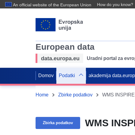
How do you know?
An official website of the European Union
European data
data.europa.eu
Uradni portal za evr
Domov
Podatki
akademija data.euro
Home
Zbirke podatkov
WMS INSPIRE B
WMS INSPI
Zbirka podatkov