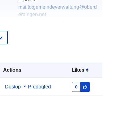
mailto:gemeindeverwaltung@oberd
erdingen.net
Naslov:
Amthof 13, Oberderdingen,
75038, Deutschland
Katalog:
http://www.oberderdingen.de
pis:
Dodano v data.europa.eu:
21 February
Actions
Likes
2026
Posodobljeno na spletišču Data.europa.eu:
19 April 2026
Dostop
Predogled
0
Usklajuje:
[ [ 8.8016588,
49.0719266 ], [ 8.8045111,
49.0719266 ], [ 8.8045111,
49.0705226 ], [ 8.8016588,
49.0705226 ], [ 8.8016588,