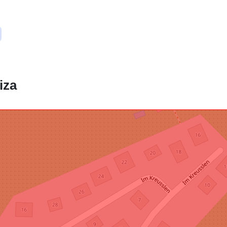
Prostorski vir
Ustreza:
iza
uriRef: