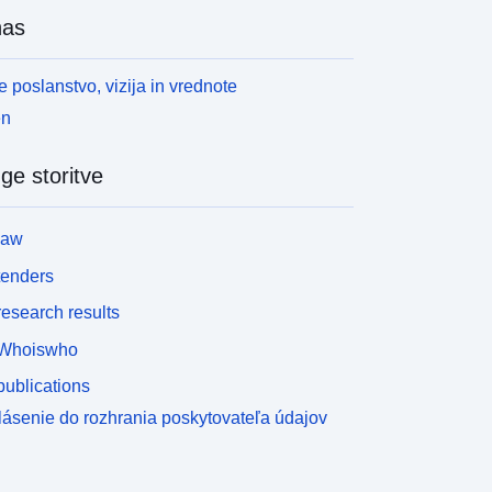
nas
 poslanstvo, vizija in vrednote
en
ge storitve
law
tenders
esearch results
Whoiswho
ublications
lásenie do rozhrania poskytovateľa údajov