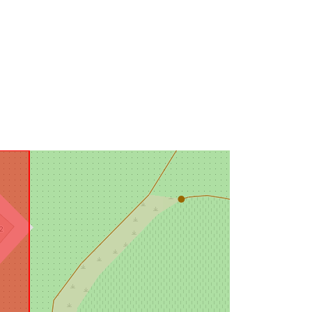
49.0719266 ] ]
Tip:
Polygon
i:
Vir:
http://data.europa.eu/eli/reg/2009/97
6
http://data.europa.eu/88u/dataset/1f7
f8383-5fb6-4f1b-9d5a-f95d2b23f094