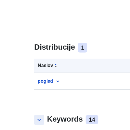
Distribucije
1
Naslov
pogled
Keywords
keyboard_arrow_down
14