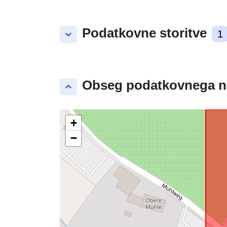
Podatkovne storitve
keyboard_arrow_down
1
Obseg podatkovnega n
keyboard_arrow_up
+
−