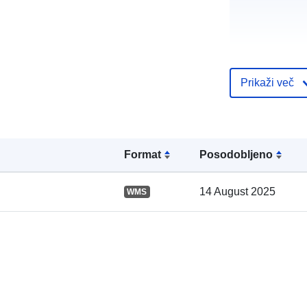
Prikaži več
Katalogski za
Format
Posodobljeno
14 August 2025
WMS
Prostorski: