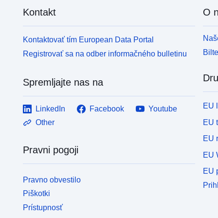
Kontakt
O 
Naše
Kontaktovať tím European Data Portal
Bilt
Registrovať sa na odber informačného bulletinu
Dru
Spremljajte nas na
EU 
LinkedIn
Facebook
Youtube
EU 
Other
EU r
Pravni pogoji
EU 
EU p
Pravno obvestilo
Prih
Piškotki
Prístupnosť