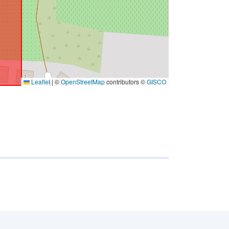
Leaflet
|
©
OpenStreetMap
contributors ©
GISCO