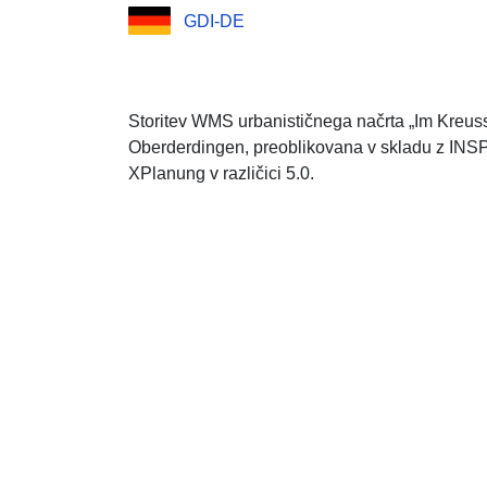
GDI-DE
Storitev WMS urbanističnega načrta „Im Kreus
Oberderdingen, preoblikovana v skladu z INS
XPlanung v različici 5.0.