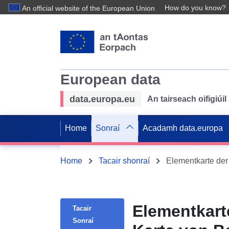
How do you know?
An official website of the European Union
European data
data.europa.eu
An tairseach oifigiú
Home
Sonraí
Acadamh data.europa
Home
Tacair shonraí
Elementkart
Tacair
Sonraí