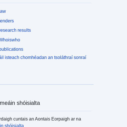
law
tenders
esearch results
Whoiswho
ublications
il isteach chomhéadan an tsoláthraí sonraí
meáin shóisialta
daigh cuntais an Aontais Eorpaigh ar na
n shóisialta