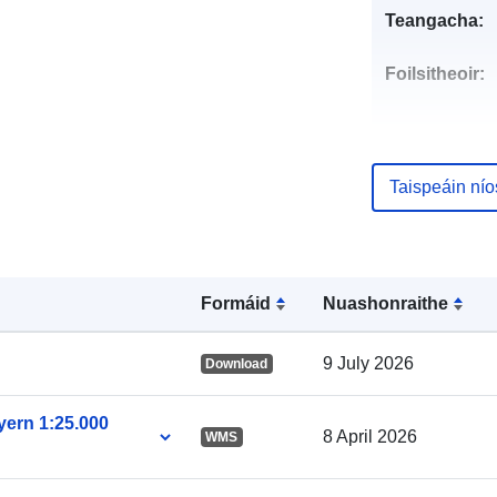
Teangacha:
Foilsitheoir:
Taispeáin ní
Pointí teagmh
Formáid
Nuashonraithe
9 July 2026
Download
Taifead Catal
yern 1:25.000
8 April 2026
WMS