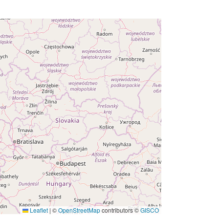
http://inspire.ec.europa.eu/metadata-
codelist/ResourceType/dataset
Leaflet
|
©
OpenStreetMap
contributors ©
GISCO