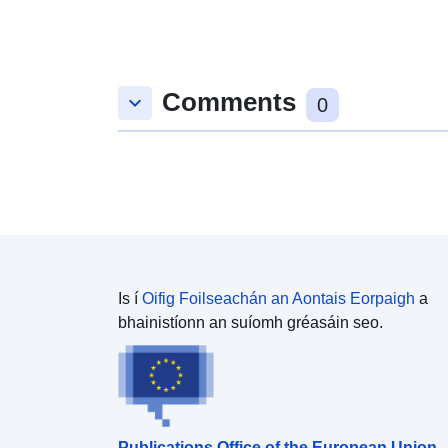
Comments
keyboard_arrow_down
0
Is í
Oifig Foilseachán an Aontais Eorpaigh
a
bhainistíonn an suíomh gréasáin seo.
Publications Office of the European Union