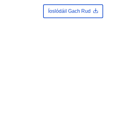
Comhordanáidí:
[ [ 9.0966, 50.5819
Íoslódáil Gach Rud
], [ 13.9753, 50.5819 ], [ 13.9753,
47.1718 ], [ 9.0966, 47.1718 ], [
9.0966, 50.5819 ] ]
Clóscríobh:
Polygon
1fb45790-0782-4d16-bd7c-
a16adc74c954
http://data.europa.eu/88u/dataset/1fb
45790-0782-4d16-bd7c-
a16adc74c954
ht
other
Acmhainn: