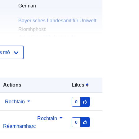
German
Bayerisches Landesamt für Umwelt
Ríomhphost:
datenstelle@lfu.bayern.de
Leathanach baile:
os mó
https://www.lfu.bayern.de
ála:
Bayerisches Landesamt für Umwelt
Ríomhphost:
Actions
Likes
mailto:datenstelle@lfu.bayern.de
URL:
https://www.lfu.bayern.de
Rochtain
0
óige:
Curtha le data.europa.eu:
16 March
2026
Rochtain
0
Réamhamharc
Nuashonraithe ar data.europa.eu:
18 July 2026