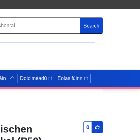
Search
áin
Doiciméadú
Eolas fúinn
mischen
0