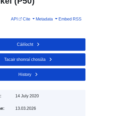
kel (P50)
API
Cite
Metadata
Embed
RSS
Cáilíocht
Tacair shonraí chosúla
History
:
14 July 2020
e:
13.03.2026