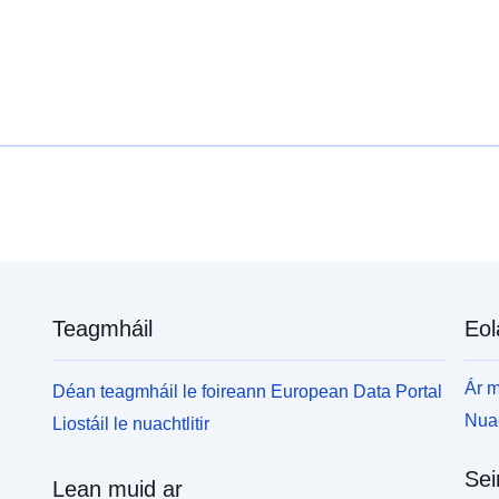
Teagmháil
Eol
Ár m
Déan teagmháil le foireann European Data Portal
Nuac
Liostáil le nuachtlitir
Sei
Lean muid ar