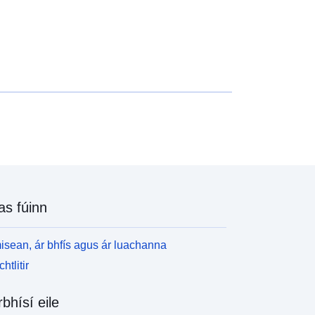
as fúinn
isean, ár bhfís agus ár luachanna
htlitir
rbhísí eile