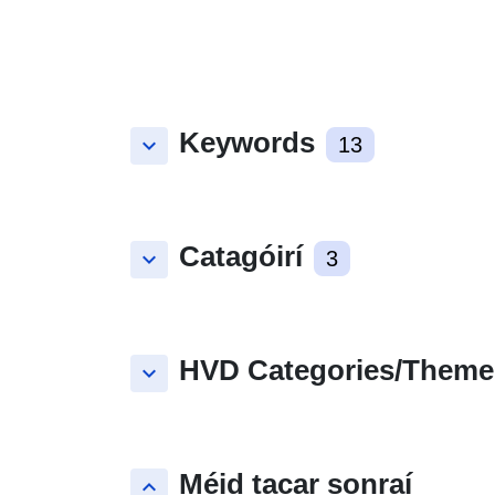
Keywords
keyboard_arrow_down
13
Catagóirí
keyboard_arrow_down
3
HVD Categories/Theme
keyboard_arrow_down
Méid tacar sonraí
keyboard_arrow_up