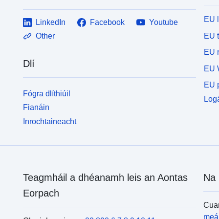
EU 
LinkedIn
Facebook
Youtube
EU 
Other
EU r
Dlí
EU 
EU p
Fógra dlíthiúil
Logá
Fianáin
Inrochtaineacht
Teagmháil a dhéanamh leis an Aontas
Na 
Eorpach
Cuar
meái