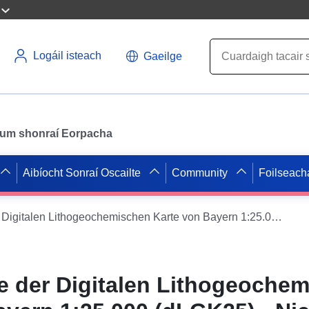
Logáil isteach
Gaeilge
il um shonraí Eorpacha
Aibíocht Sonraí Oscailte
Community
Foilseach
Elementkarte der Digitalen Lithogeochemischen Karte von Bayern 1:25.000 (dLGK25) - Nickel (P50)
e der Digitalen Lithogeoche