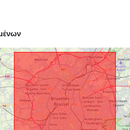
μένων