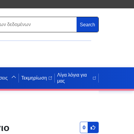
Search
Λίγα λόγια για
σεις
Τεκμηρίωση
μας
ιο
0