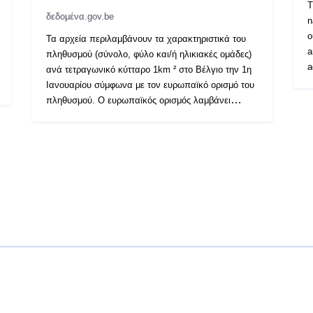
T
δεδομένα.gov.be
n
o
Τα αρχεία περιλαμβάνουν τα χαρακτηριστικά του
a
πληθυσμού (σύνολο, φύλο και/ή ηλικιακές ομάδες)
a
ανά τετραγωνικό κύτταρο 1km ² στο Βέλγιο την 1η
f
Ιανουαρίου σύμφωνα με τον ευρωπαϊκό ορισμό του
f
πληθυσμού. Ο ευρωπαϊκός ορισμός λαμβάνει
J
υπόψη το κριτήριο των 12 μηνών και περιλαμβάνει
o
τους αιτούντες άσυλο. Περισσότερες πληροφορίες
a
στη διεύθυνση
https://ec.europa.eu/eurostat/cache/metadata/en/de
mo_pop_esms.htm#unit _measure1589188532500.