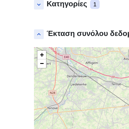
Κατηγορίες
keyboard_arrow_down
1
Έκταση συνόλου δεδο
keyboard_arrow_up
+
−