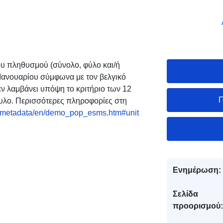
ου πληθυσμού (σύνολο, φύλο και/ή
 Ιανουαρίου σύμφωνα με τον βελγικό
ν λαμβάνει υπόψη το κριτήριο των 12
Π
συλο. Περισσότερες πληροφορίες στη
he/metadata/en/demo_pop_esms.htm#unit
Ενημέρωση:
Σελίδα
προορισμού: