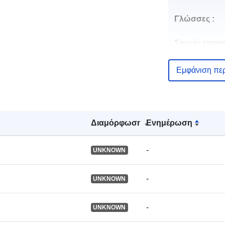
Γλώσσες :
Σημείο επαφ
Εμφάνιση πε
Αρχείο
Διαμόρφωση
Ενημέρωση
καταλόγου:
-
UNKNOWN
-
UNKNOWN
Χωρικός:
-
UNKNOWN