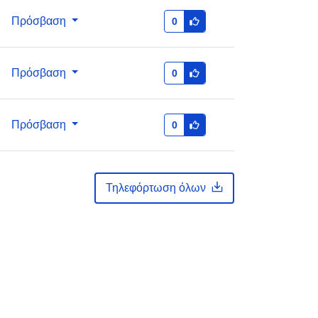
Πρόσβαση
0
κά:
1fcd83c6-8530-4f68-b6aa-
f83baf98e122
Πρόσβαση
0
http://data.europa.eu/88u/dataset/1fc
d83c6-8530-4f68-b6aa-
f83baf98e122
Πρόσβαση
0
public
Τηλεφόρτωση όλων