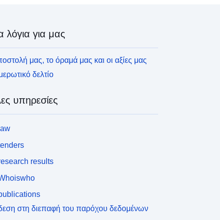
α λόγια για μας
οστολή μας, το όραμά μας και οι αξίες μας
ερωτικό δελτίο
ες υπηρεσίες
law
tenders
esearch results
Whoiswho
ublications
δεση στη διεπαφή του παρόχου δεδομένων