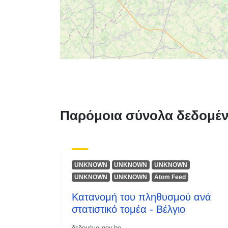
Παρόμοια σύνολα δεδομέ
UNKNOWN
UNKNOWN
UNKNOWN
UNKNOWN
UNKNOWN
Atom Feed
Κατανομή του πληθυσμού ανά
στατιστικό τομέα - Βέλγιο
δεδομένα.gov.be