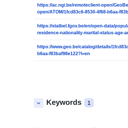
https://ac.ngi.be/remoteclient-open/GeoB
open/ATOM/1fcd83c6-8530-4f68-b6aa-f83b
https://statbel.fgov.be/en/open-data/popul
residence-nationality-marital-status-age-
https://www.geo.be/catalog/details/1fcd83
b6aa-f83baf98e122?l=en
Keywords
keyboard_arrow_down
1