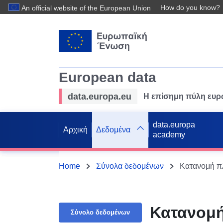
How do you know?
An official website of the European Union
European data
data.europa.eu
Η επίσημη πύλη ευ
data.europa
Αρχική
Δεδομένα
academy
Home
Σύνολα δεδομένων
Κατανομή π
Κατανομή
Σύνολο δεδομένων