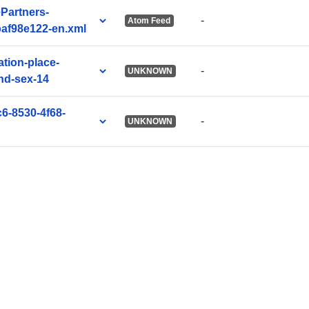
ePartners-
-
Atom Feed
af98e122-en.xml
Αναγνωριστι
ation-place-
-
UNKNOWN
and-sex-14
uriRef:
c6-8530-4f68-
-
UNKNOWN
Δικαιώματα
πρόσβασης: