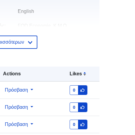
English
ής:
FOD Economie, K.M.O.,
Middenstand en Energie, AD
Statistiek - Statistics Be...
ρισσότερων
E-Mail:
mailto:gis@economie.fgov.be
Προστίθεται στο data.europa.eu:
14
Actions
Likes
January 2026
Επικαιροποιήθηκε στα data.europa.eu:
Πρόσβαση
0
30 July 2026
Πρόσβαση
0
Συντεταγμένες:
[ [ 4.24, 50.92 ], [
4.48, 50.92 ], [ 4.48, 50.76 ], [ 4.24,
Πρόσβαση
50.76 ], [ 4.24, 50.92 ] ]
0
Τύπος:
Polygon