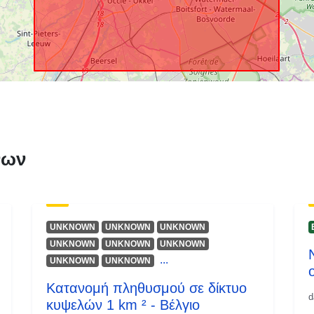
νων
UNKNOWN
UNKNOWN
UNKNOWN
UNKNOWN
UNKNOWN
UNKNOWN
...
UNKNOWN
UNKNOWN
Κατανομή πληθυσμού σε δίκτυο
d
κυψελών 1 km ² - Βέλγιο