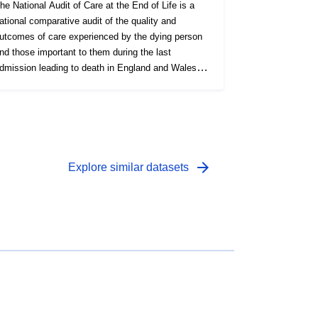
he National Audit of Care at the End of Life is a
ational comparative audit of the quality and
utcomes of care experienced by the dying person
nd those important to them during the last
dmission leading to death in England and Wales,
or acute and community inpatient providers. Data
or all elements of the audit was collected between
une and October 2021. 95% of eligible
rganisations participated in the third round of the
udit.
arrow_forward
Explore similar datasets