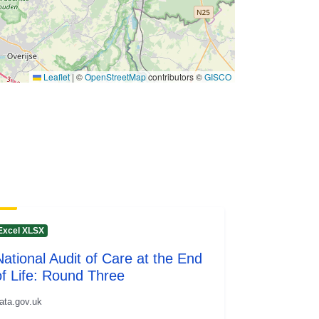
Leaflet
|
©
OpenStreetMap
contributors ©
GISCO
Excel XLSX
National Audit of Care at the End
of Life: Round Three
ata.gov.uk