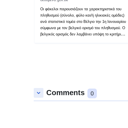
Οι φάκελοι παρουσιάζουν τα χαρακτηριστικά του
πληθυσμού (σύνολο, φύλο και/ή ηλικιακές ομάδες)
ανά στατιστικό τομέα στο Βέλγιο την 1η Ιανουαρίου
σύμφωνα με τον βελγικό ορισμό του πληθυσμού. Ο
βελγικός ορισμός δεν λαμβάνει υπόψη το κριτήριο
των 12 μηνών και δεν περιλαμβάνει τους αιτούντες
άσυλο. Περισσότερες πληροφορίες στη διεύθυνση
https://ec.europa.eu/eurostat/cache/metadata/en/de
mo_pop_esms.htm#unit _measure1589188532500.
Comments
keyboard_arrow_down
0