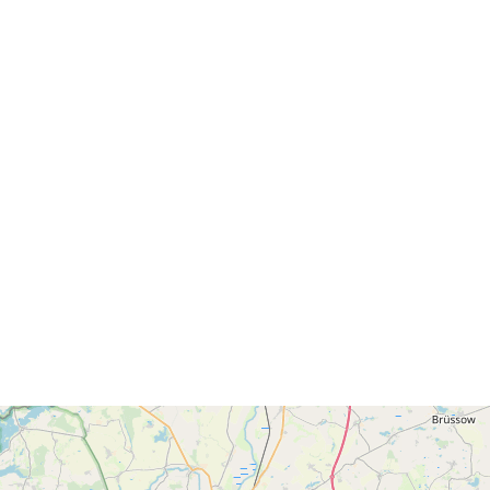
Prostorový zd
Místo původu
Identifikátory
uriRef:
Časová
periodicita: