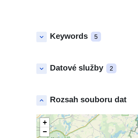
Keywords
keyboard_arrow_down
5
Datové služby
keyboard_arrow_down
2
Rozsah souboru dat
keyboard_arrow_up
+
−