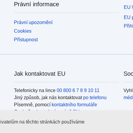
Právní informace
EU 
EU p
Právní upozornění
Přih
Cookies
Přístupnost
Jak kontaktovat EU
Soc
Telefonicky na lince
00 800 6 7 8 9 10 11
Vyhl
Jiný způsob, jak nás kontaktovat
po telefonu
méd
Písemně, pomocí
kontaktního formuláře
Osobně, v
kontaktním místě EU
Org
živatelům na těchto stránkách používáme