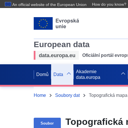
How do you know?
An official website of the European Union
European data
data.europa.eu
Oficiální portál evro
Akademie
Domů
Data
data.europa
Home
Soubory dat
Topografická m
Soubor