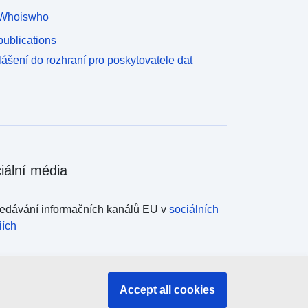
Whoiswho
ublications
lášení do rozhraní pro poskytovatele dat
iální média
edávání informačních kanálů EU v
sociálních
iích
ány a instituce EU
Accept all cookies