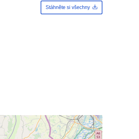
roj:
Stáhněte si všechny
 :
Eine Auskunft über die Herkunft der
Daten erhalten Sie per Anfrage an
die E...
:
https://registry.gdi-
de.org/id/de.bb.metadata/1ff3df19-
a0f5-42e7-9bfa-c5afec8b4898
http://data.europa.eu/88u/dataset/1ff
3df19-a0f5-42e7-9bfa-c5afec8b4898
unknown