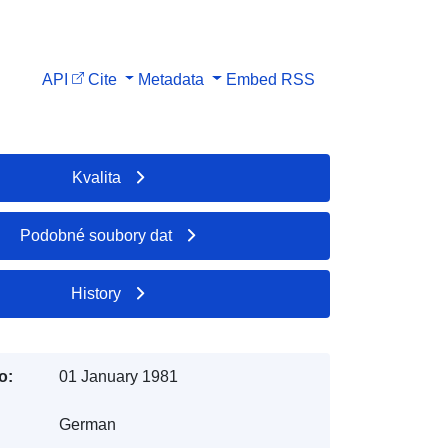
API
Cite
Metadata
Embed
RSS
Kvalita
Podobné soubory dat
History
o:
01 January 1981
German