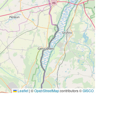
Leaflet
|
©
OpenStreetMap
contributors ©
GISCO