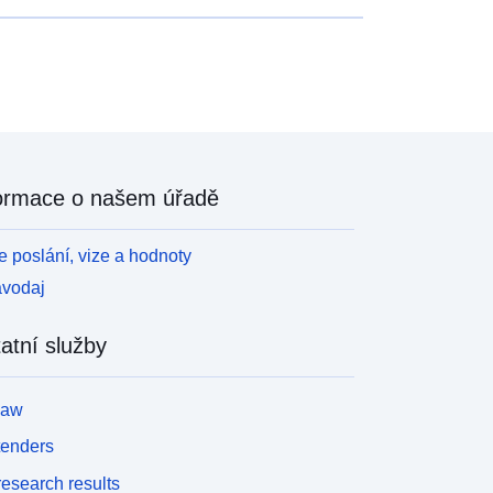
ormace o našem úřadě
 poslání, vize a hodnoty
avodaj
atní služby
law
tenders
esearch results