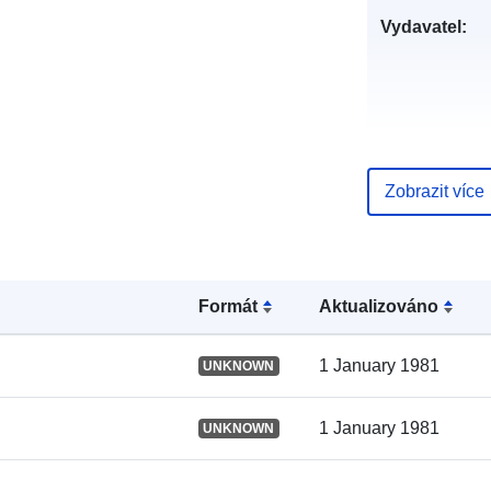
Vydavatel:
Zobrazit více
Katalogový
záznam:
Formát
Aktualizováno
Místní:
1 January 1981
UNKNOWN
1 January 1981
UNKNOWN