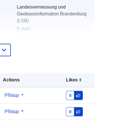
Landesvermessung und
Geobasisinformation Brandenburg
(LGB)
E-mail:
mailto:kundenservice@geobasis-
bb.de
Přidáno do data.europa.eu:
24
January 2026
Aktualizace údajů.europa.eu:
26
April 2026
Actions
Likes
Souřadnice:
[ [ 13.74, 53.33 ], [
Přístup
0
13.99, 53.33 ], [ 13.99, 53.16 ], [
13.74, 53.16 ], [ 13.74, 53.33 ] ]
Přístup
0
Typ:
Polygon