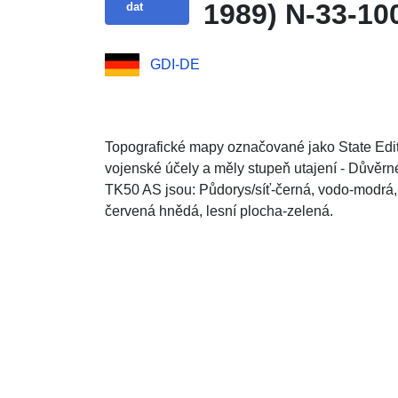
1989) N-33-10
dat
GDI-DE
Topografické mapy označované jako State Edit
vojenské účely a měly stupeň utajení - Důvěr
TK50 AS jsou: Půdorys/síť-černá, vodo-modrá, r
červená hnědá, lesní plocha-zelená.