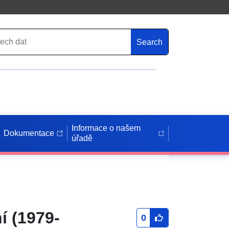
Search
Informace o našem
Dokumentace
úřadě
í (1979-
0