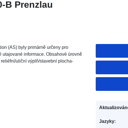
0-B Prenzlau
ion (AS) byly primárně určeny pro
né utajované informace. Obsahové úrovně
eliéfní/uliční výplň/stavební plocha-
Aktualizován
Jazyky: