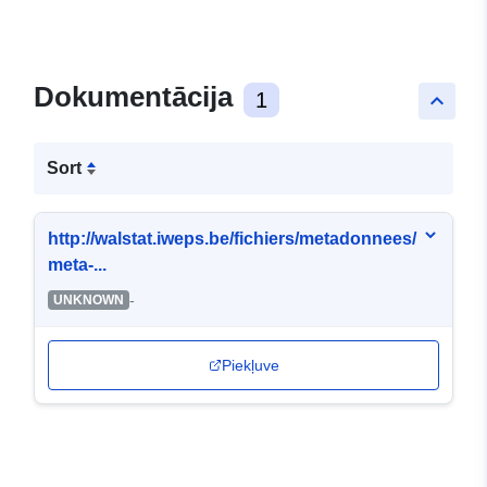
Dokumentācija
1
keyboard_arrow_up
Sort
http://walstat.iweps.be/fichiers/metadonnees/
meta-...
-
UNKNOWN
Piekļuve