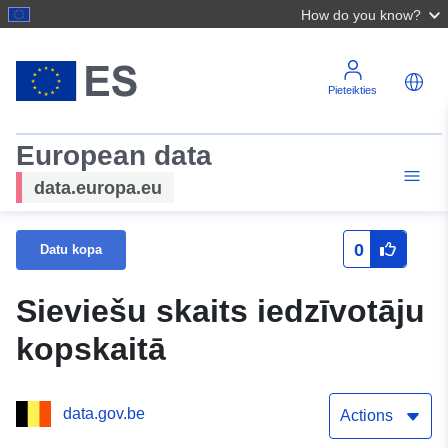
How do you know?
Pieteikties
European data
data.europa.eu
0
Datu kopa
Sieviešu skaits iedzīvotāju
kopskaitā
data.gov.be
Actions