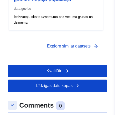
data.gov.be
Iedzīvotāju skaits uzņēmumā pēc vecuma grupas un
dzimuma.
arrow_forward
Explore similar datasets
Kvalitāte
Līdzīgas datu kopas
Comments
keyboard_arrow_down
0