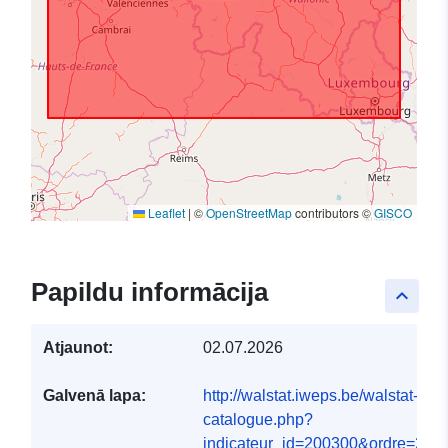
Leaflet
|
©
OpenStreetMap
contributors ©
GISCO
Papildu informācija
keyboard_arrow_up
Atjaunot:
02.07.2026
Galvenā lapa:
http://walstat.iweps.be/walstat-
catalogue.php?
indicateur_id=200300&ordre=2#