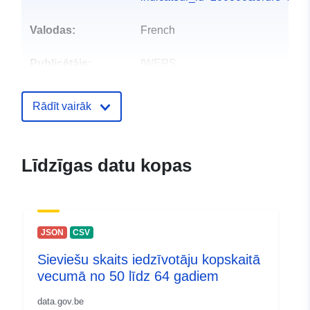
Valodas:
French
Publicētājs:
IWEPS
Kontaktpunkts:
Julien Charlier
Rādīt vairāk
E-pasta adrese:
mailto:j.charlier@iweps.be
Marc Debuisson
Līdzīgas datu kopas
E-pasta adrese:
mailto:m.debuisson@iweps.be
Kataloga
Pievienots data.europa.eu:
26 Apri
JSON
CSV
ieraksts:
2023
Sieviešu skaits iedzīvotāju kopskaitā
Jaunākā informācija par Data.euro
vecumā no 50 līdz 64 gadiem
30 July 2026
data.gov.be