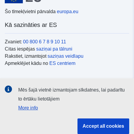
Šo tīmekļvietni pārvalda
europa.eu
Kā sazināties ar ES
Zvaniet:
00 800 6 7 8 9 10 11
Citas iespējas
saziņai pa tālruni
Rakstiet, izmantojot
saziņas veidlapu
Apmeklējiet kādu no
ES centriem
Sociālie mediji
Mēs šajā vietnē izmantojam sīkdatnes, lai padarītu
ES konti
sociālajos medijos
to ērtāku lietotājiem
More info
ES iestādes un struktūras
Accept all cookies