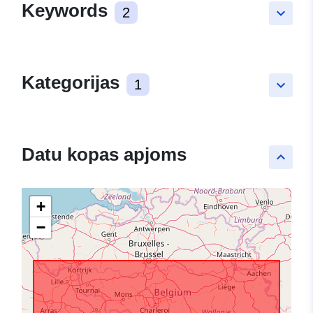
Keywords
2
keyboard_arrow_down
Kategorijas
1
keyboard_arrow_down
Datu kopas apjoms
keyboard_arrow_up
+
−