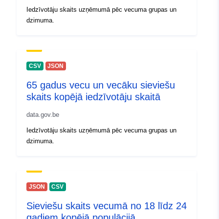
Ģeogrāfiskā
Koordinātes:
[ [ 2.54, 50.85 ],
Iedzīvotāju skaits uzņēmumā pēc vecuma grupas un
atrašanās vieta:
[ 6.41, 50.85 ], [ 6.41, 49.49 ],
dzimuma.
[ 2.54, 49.49 ], [ 2.54, 50.85 ]
]
Tips:
Polygon
CSV
JSON
Identifikatori:
200300-2
65 gadus vecu un vecāku sieviešu
skaits kopējā iedzīvotāju skaitā
uriRef:
http://data.europa.eu/88u/dataset/
2
data.gov.be
Iedzīvotāju skaits uzņēmumā pēc vecuma grupas un
Piekļuves
public
dzimuma.
tiesības:
Versijas piezīmes:
Population totale par âge et
sexe
JSON
CSV
Sieviešu skaits vecumā no 18 līdz 24
gadiem kopējā populācijā