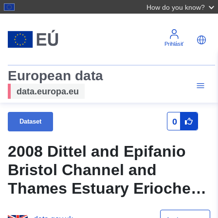
How do you know?
Prihlásiť
European data
data.europa.eu
0
Dataset
2008 Dittel and Epifanio
Bristol Channel and
Thames Estuary Eriocheir
sinensis records