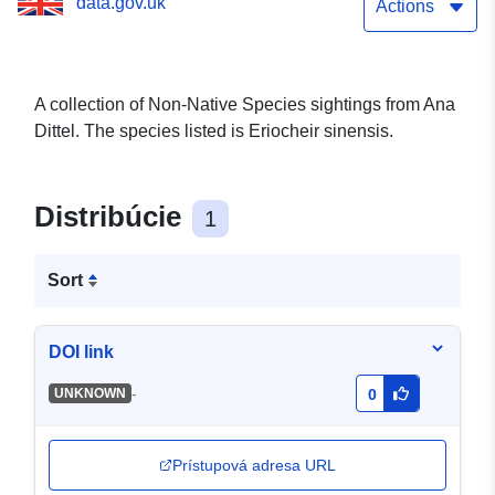
data.gov.uk
Actions
A collection of Non-Native Species sightings from Ana
Dittel. The species listed is Eriocheir sinensis.
Distribúcie
1
Sort
DOI link
-
UNKNOWN
0
Prístupová adresa URL