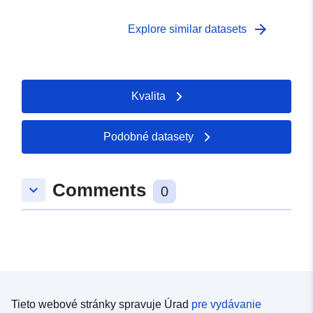
arrow_forward
Explore similar datasets
Kvalita
Podobné datasety
Comments
keyboard_arrow_down
0
Tieto webové stránky spravuje Úrad
pre vydávanie