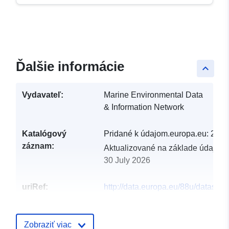
Ďalšie informácie
keyboard_arrow_up
Vydavateľ:
Marine Environmental Data
& Information Network
Katalógový
Pridané k údajom.europa.eu:
29 J
záznam:
Aktualizované na základe údajov.
30 July 2026
uriRef:
http://data.europa.eu/88u/dataset/
dittel-and-epifanio-bristol-channel
thames-estuary-eriocheir-sinensis-
records
Zobraziť viac