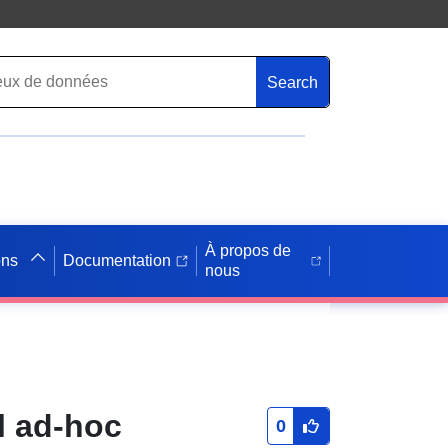
Search
À propos de
ons
Documentation
nous
l ad-hoc
0