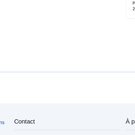
p
2
Contact
À p
ons