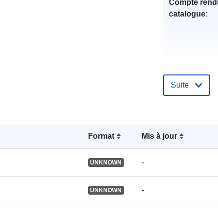
Compte rend
catalogue:
uriRef:
Suite
Format
Mis à jour
-
UNKNOWN
-
UNKNOWN