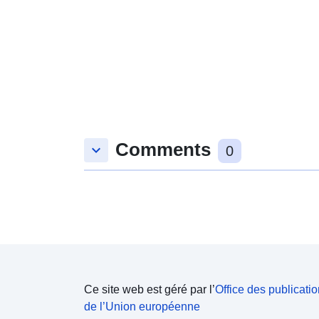
Comments
keyboard_arrow_down
0
Ce site web est géré par l’
Office des publicati
de l’Union européenne