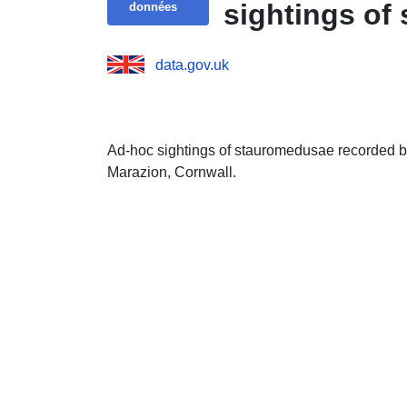
sightings of
données
data.gov.uk
Ad-hoc sightings of stauromedusae recorded b
Marazion, Cornwall.