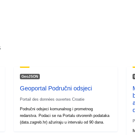
s
GeoJSON
Geoportal Područni odsjeci
Portail des données ouvertes Croatie
Područni odsjeci komunalnog i prometnog
redarstva. Podaci se na Portalu otvorenih podataka
P
(data.zagreb.hr) ažuriraju u intervalu od 90 dana.
M