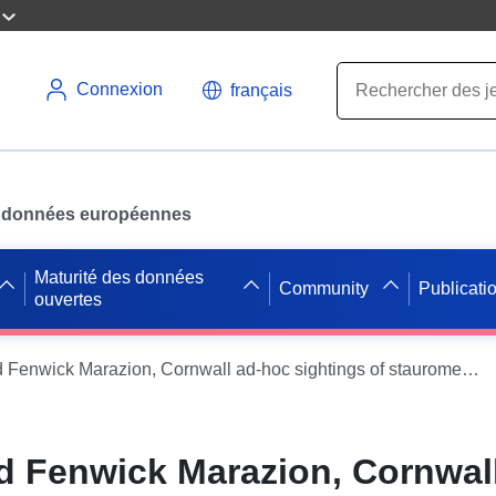
Connexion
français
des données européennes
Maturité des données
Community
Publicati
ouvertes
2011-15 David Fenwick Marazion, Cornwall ad-hoc sightings of stauromedusae
d Fenwick Marazion, Cornwal