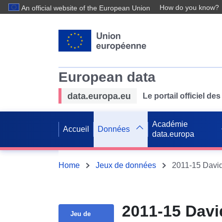
How do you know?
An official website of the European Union
European data
data.europa.eu
Le portail officiel 
Académie
Accueil
Données
data.europa
Home
Jeux de données
2011-15 Davi
Jeu de