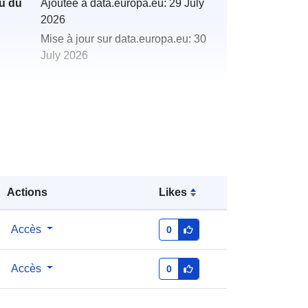
u du
Ajoutée à data.europa.eu:
29 July
2026
Mise à jour sur data.europa.eu:
30
July 2026
http://data.europa.eu/88u/dataset/20
11-15-david-fenwick-marazion-
cornwall-ad-hoc-sightings-of-
stauromedusae
Actions
Likes
Accès
0
Accès
0