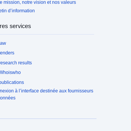
e mission, notre vision et nos valeurs
etin d’information
res services
law
tenders
esearch results
Whoiswho
ublications
exion à l’interface destinée aux fournisseurs
données