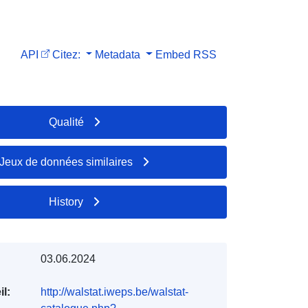
API
Citez:
Metadata
Embed
RSS
Qualité
Jeux de données similaires
History
03.06.2024
l:
http://walstat.iweps.be/walstat-