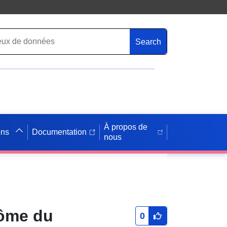
Search
À propos de
ons
Documentation
nous
lôme du
0