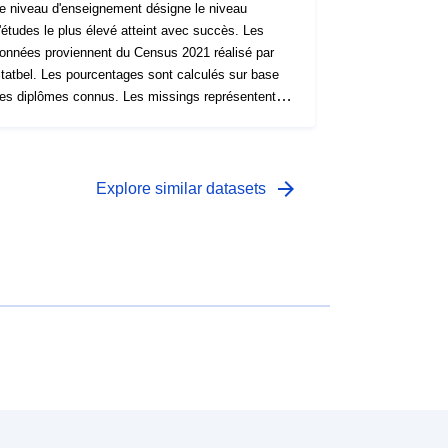
e niveau d'enseignement désigne le niveau
'études le plus élevé atteint avec succès. Les
onnées proviennent du Census 2021 réalisé par
tatbel. Les pourcentages sont calculés sur base
es diplômes connus. Les missings représentent en
allonie, en 2021, 4.58% des 25-64 ans. D'autres
ndicateurs relatifs à l'éducation ont été calculé à
artir de Census 2021 et sont disponibles sur le site
e "[\2](\1)".
arrow_forward
Explore similar datasets