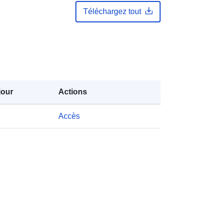
[ 2.54, 50.85 ] ]
Téléchargez tout
Type:
Polygon
s:
201131-0
http://data.europa.eu/88u/dataset/20
1131-0
jour
Actions
s:
public
Accès
sion:
Census 2021 : Niveau d'instruction
des 25-64 ans par sexe