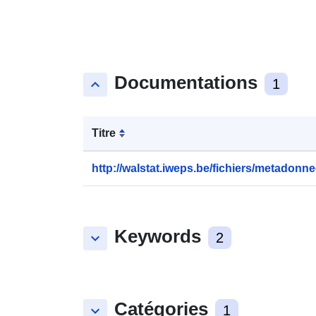
Documentations
keyboard_arrow_up
1
Titre
http://walstat.iweps.be/fichiers/metadonne
Keywords
keyboard_arrow_down
2
Catégories
keyboard_arrow_down
1