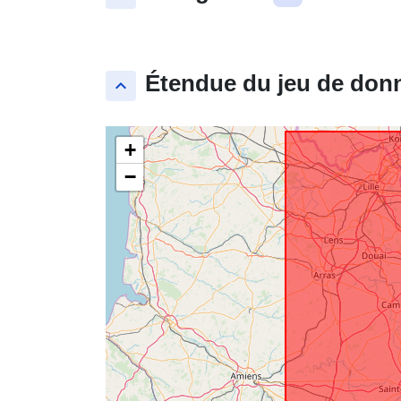
Étendue du jeu de don
keyboard_arrow_up
+
−