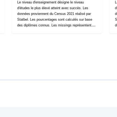
Le niveau d'enseignement désigne le niveau
L
d'études le plus élevé atteint avec succès. Les
d
données proviennent du Census 2021 réalisé par
d
Statbel. Les pourcentages sont calculés sur base
S
des diplômes connus. Les missings représentent en
d
Wallonie, en 2021, 4.58% des 25-64 ans. D'autres
W
indicateurs relatifs à l'éducation ont été calculé à
i
partir de Census 2021 et sont disponibles sur le site
p
de "[\2](\1)".
d