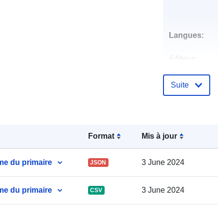
Langues:
éditeur:
Points de
Suite
contact:
Compte rend
Format
Mis à jour
catalogue:
me du primaire
3 June 2024
JSON
me du primaire
3 June 2024
CSV
spatial: