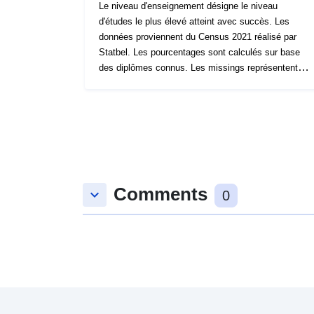
Le niveau d'enseignement désigne le niveau
d'études le plus élevé atteint avec succès. Les
données proviennent du Census 2021 réalisé par
Statbel. Les pourcentages sont calculés sur base
des diplômes connus. Les missings représentent en
Wallonie, en 2021, 4.58% des 25-64 ans. D'autres
indicateurs relatifs à l'éducation ont été calculé à
partir de Census 2021 et sont disponibles sur le site
de "[\2](\1)".
Comments
keyboard_arrow_down
0