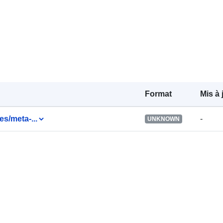
Identificateur
uriRef:
Format
Mis à 
Droits d'accè
es/meta-...
-
UNKNOWN
Notes de ver