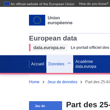
How do you know?
An official website of the European Union
European data
data.europa.eu
Le portail officiel 
Académie
Accueil
Données
data.europa
Home
Jeux de données
Part des 25-6
Part des 25
Jeu de