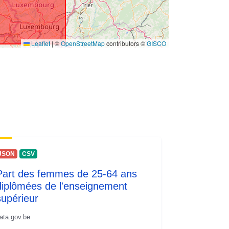
Leaflet
|
©
OpenStreetMap
contributors ©
GISCO
JSON
CSV
Part des femmes de 25-64 ans
diplômées de l'enseignement
supérieur
ata.gov.be