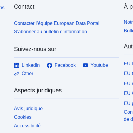
Contact
À p
ons
Notr
Contacter l’équipe European Data Portal
Bull
S'abonner au bulletin d'information
Aut
Suivez-nous sur
EU 
LinkedIn
Facebook
Youtube
EU 
Other
EU r
Aspects juridiques
EU 
EU p
Avis juridique
Conn
Cookies
de 
Accessibilité