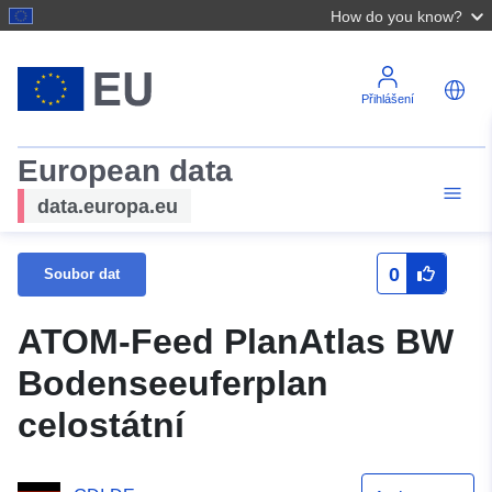
How do you know?
Přihlášení
European data
data.europa.eu
0
Soubor dat
ATOM-Feed PlanAtlas BW
Bodenseeuferplan
celostátní