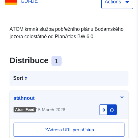
GDI-DE
Actions
ATOM krmná služba pobřežního plánu Bodamského
jezera celostátně od PlanAtlas BW 6.0.
Distribuce
1
Sort
stáhnout
15 March 2026
Atom Feed
0
Adresa URL pro přístup