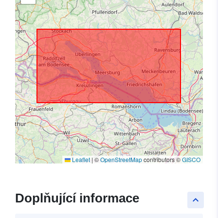
Leaflet
|
©
OpenStreetMap
contributors ©
GISCO
Doplňující informace
keyboard_arrow_up