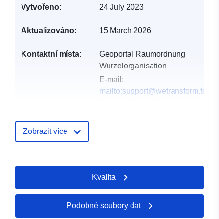
Vytvořeno:
24 July 2023
Aktualizováno:
15 March 2026
Kontaktní místa:
Geoportal Raumordnung
Wurzelorganisation
E-mail:
mailto:support@wetransform.to
Adresa:
Deutschland
Adresa URL:
https://www.geoportal-
Zobrazit více
raumordnung-bw.de/client/
Katalogový
Přidáno do data.europa.eu:
Kvalita
záznam:
24 January 2026
Aktualizace údajů.europa.eu:
26 April 2026
Podobné soubory dat