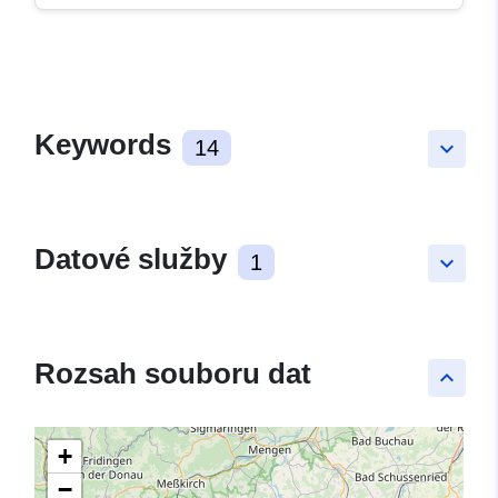
Keywords
14
keyboard_arrow_down
Datové služby
1
keyboard_arrow_down
Rozsah souboru dat
keyboard_arrow_up
+
−