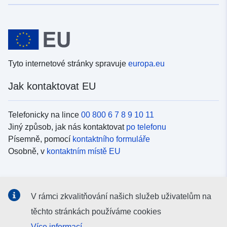
Tyto internetové stránky spravuje
europa.eu
Jak kontaktovat EU
Telefonicky na lince
00 800 6 7 8 9 10 11
Jiný způsob, jak nás kontaktovat
po telefonu
Písemně, pomocí
kontaktního formuláře
Osobně, v
kontaktním místě EU
Sociální média
V rámci zkvalitňování našich služeb uživatelům na
Vyhledávání informačních kanálů EU v
sociálních médiích
těchto stránkách používáme cookies
Více informací