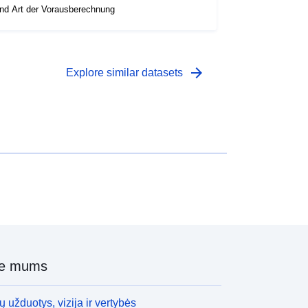
nd Art der Vorausberechnung
arrow_forward
Explore similar datasets
ie mums
 užduotys, vizija ir vertybės