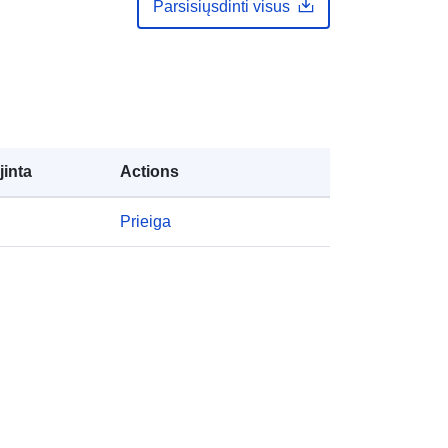
50.85 ], [ 6.41, 49.49 ], [ 2.54, 49.49 ],
Parsisiųsdinti visus
[ 2.54, 50.85 ] ]
Rūšis:
Polygon
i:
201300-0
http://data.europa.eu/88u/dataset/20
jinta
Actions
1300-0
Prieiga
ės:
public
01 January 2025
 -
31 December 2025
Taux de croissance