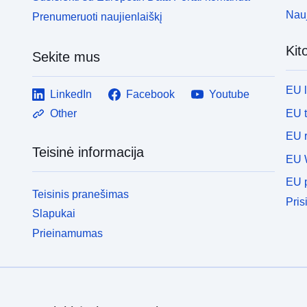
Nauj
Prenumeruoti naujienlaiškį
Kit
Sekite mus
EU 
LinkedIn
Facebook
Youtube
EU 
Other
EU r
Teisinė informacija
EU 
EU p
Teisinis pranešimas
Pris
Slapukai
Prieinamumas