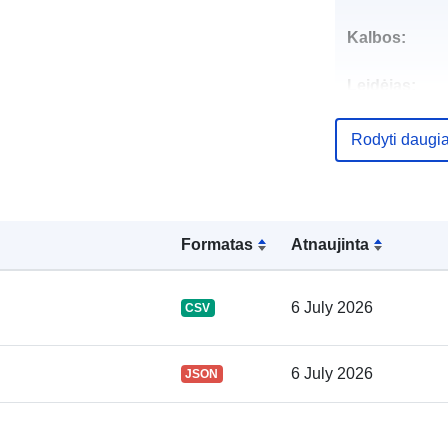
Kalbos:
Leidėjas:
Kontaktinis
Rodyti daugi
punktas:
Formatas
Atnaujinta
6 July 2026
CSV
Katalogo įraš
6 July 2026
JSON
Erdviniai