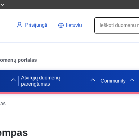
Prisijungti
lietuvių
uomenų portalas
Atvirųjų duomenų
Community
parengtumas
pas
empas