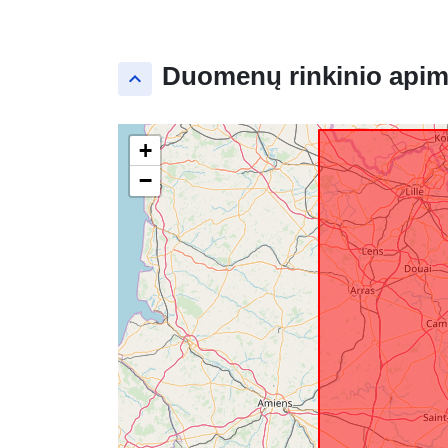
Duomenų rinkinio apim
keyboard_arrow_up
+
−