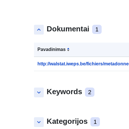
Dokumentai
keyboard_arrow_up
1
Pavadinimas
http://walstat.iweps.be/fichiers/metadonne
Keywords
keyboard_arrow_down
2
Kategorijos
keyboard_arrow_down
1