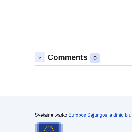
Comments
keyboard_arrow_down
0
Svetainę tvarko
Europos Sąjungos leidinių biu