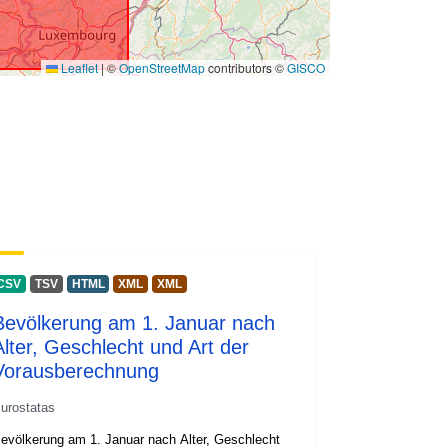
Leaflet
|
©
OpenStreetMap
contributors ©
GISCO
CSV
TSV
HTML
XML
XML
Bevölkerung am 1. Januar nach
Alter, Geschlecht und Art der
Vorausberechnung
urostatas
evölkerung am 1. Januar nach Alter, Geschlecht