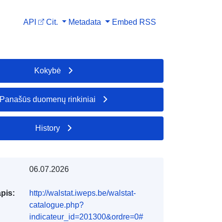
API
Cit.
Metadata
Embed
RSS
Kokybė
Panašūs duomenų rinkiniai
History
06.07.2026
apis:
http://walstat.iweps.be/walstat-
catalogue.php?
indicateur_id=201300&ordre=0#