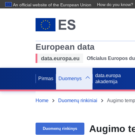
How do you know?
An official website of the European Union
European data
data.europa.eu
Oficialus Europos d
data.europa
Pirmas
Duomenys
akademija
Home
Duomenų rinkiniai
Augimo tem
Augimo t
Duomenų rinkinys