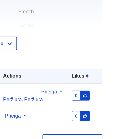
French
IWEPS
Julien Charlier
au
El. paštas:
mailto:j.charlier@iweps.be
Marc Debuisson
Actions
Likes
El. paštas:
mailto:m.debuisson@iweps.be
Prieiga
0
Peržiūra. Peržiūra
as:
Pridėta prie duomenų.europa.eu:
26 April 2023
Atnaujinta informacija apie duomenis.europa.eu:
Prieiga
30 July 2026
0
Koordinatės:
[ [ 2.54, 50.85 ], [ 6.41,