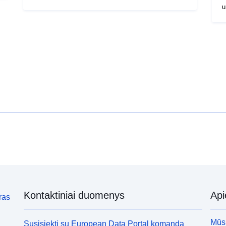
u
Kontaktiniai duomenys
Ap
ras
Mūsų
Susisiekti su European Data Portal komanda