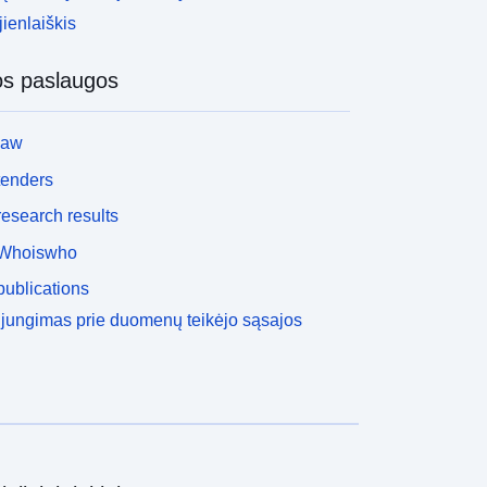
ienlaiškis
os paslaugos
law
tenders
esearch results
Whoiswho
ublications
ijungimas prie duomenų teikėjo sąsajos