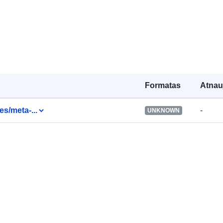
duomenys:
Identifikatoria
uriRef:
Formatas
Atnau
es/meta-...
-
UNKNOWN
Prieigos teis
Laikotarpis:
Versijos
pastabos: