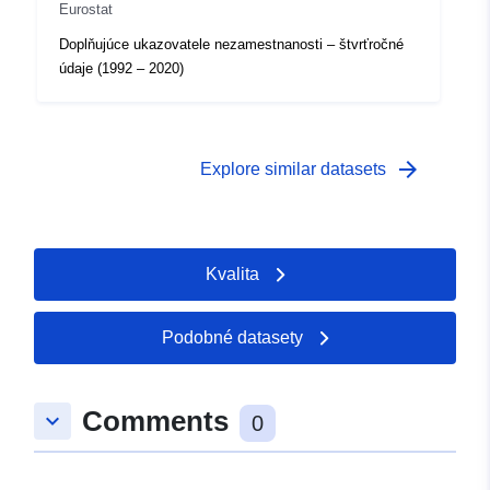
Eurostat
Doplňujúce ukazovatele nezamestnanosti – štvrťročné
údaje (1992 – 2020)
arrow_forward
Explore similar datasets
Kvalita
Podobné datasety
Comments
keyboard_arrow_down
0