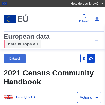
How do you know?
Prihlásiť
European data
data.europa.eu
0
Dataset
2021 Census Community
Handbook
data.gov.uk
Actions