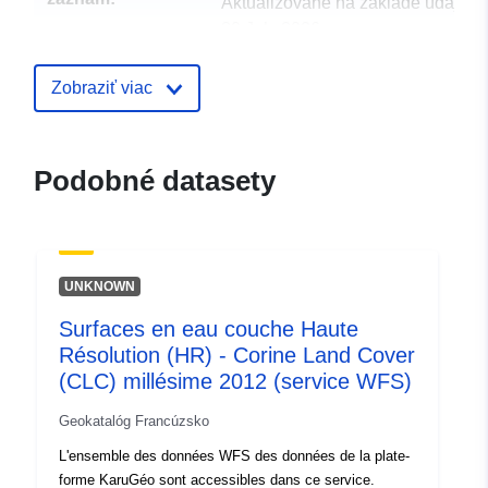
Aktualizované na základe údajov.
30 July 2026
uriRef:
http://data.europa.eu/88u/dataset/
Zobraziť viac
census-community-handbook
Podobné datasety
UNKNOWN
Surfaces en eau couche Haute
Résolution (HR) - Corine Land Cover
(CLC) millésime 2012 (service WFS)
Geokatalóg Francúzsko
L'ensemble des données WFS des données de la plate-
forme KaruGéo sont accessibles dans ce service.