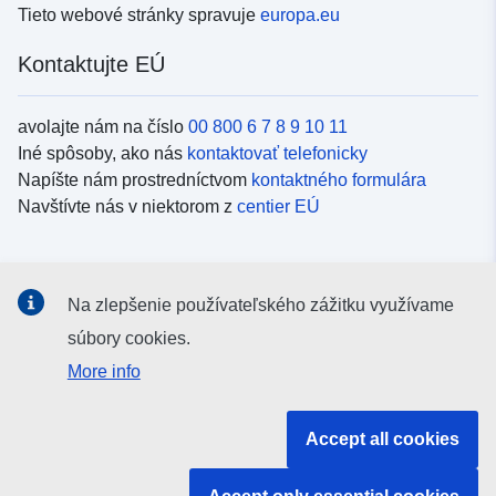
Tieto webové stránky spravuje
europa.eu
Kontaktujte EÚ
avolajte nám na číslo
00 800 6 7 8 9 10 11
Iné spôsoby, ako nás
kontaktovať telefonicky
Napíšte nám prostredníctvom
kontaktného formulára
Navštívte nás v niektorom z
centier EÚ
Sociálne médiá
Na zlepšenie používateľského zážitku využívame
Kanály EÚ na
sociálnych médiách
súbory cookies.
More info
Inštitúcie a orgány EÚ
Accept all cookies
Vyhľadávanie všetkých inštitúcií a orgánov EÚ