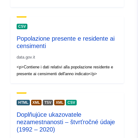
CSV
Popolazione presente e residente ai
censimenti
data.gov.it
<p>Contiene i dati relativi alla popolazione residente e
presente ai censimenti dell'anno indicato</p>
HTML
XML
TSV
XML
CSV
Doplňujúce ukazovatele
nezamestnanosti – štvrťročné údaje
(1992 – 2020)