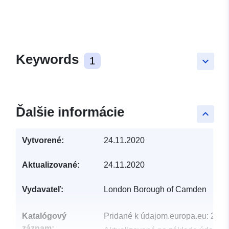
Keywords
1
keyboard_arrow_down
Ďalšie informácie
keyboard_arrow_up
Vytvorené:
24.11.2020
Aktualizované:
24.11.2020
Vydavateľ:
London Borough of Camden
Katalógový
Pridané k údajom.europa.eu:
29 J
záznam: