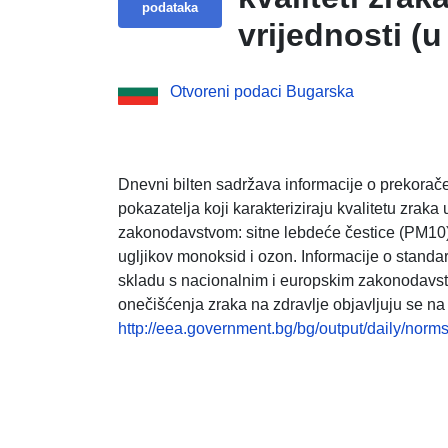
podataka
vrijednosti (
štetnih tvari 
Otvoreni podaci Bugarska
24:00 sata
Dnevni bilten sadržava informacije o prekorače
pokazatelja koji karakteriziraju kvalitetu zrak
zakonodavstvom: sitne lebdeće čestice (PM10)
ugljikov monoksid i ozon. Informacije o standar
skladu s nacionalnim i europskim zakonodavstv
onečišćenja zraka na zdravlje objavljuju se n
http://eea.government.bg/bg/output/daily/norms