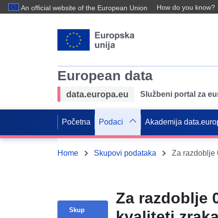
How do you know?
An official website of the European Union
European data
data.europa.eu
Službeni portal za e
Početna
Podaci
Akademija data.euro
Home
Skupovi podataka
Za razdoblje 0
Skup
kvaliteti zrak