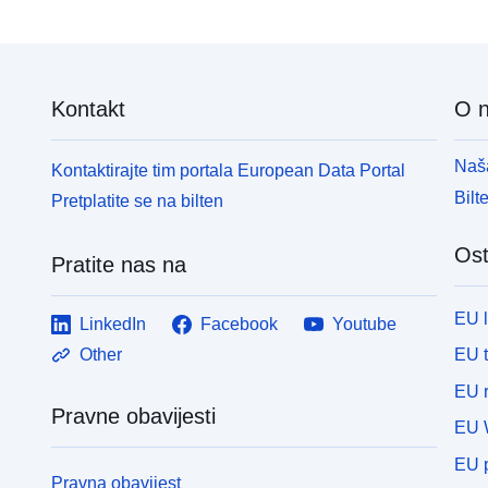
Kontakt
O 
Naša
Kontaktirajte tim portala European Data Portal
Bilt
Pretplatite se na bilten
Ost
Pratite nas na
EU 
LinkedIn
Facebook
Youtube
EU 
Other
EU r
Pravne obavijesti
EU 
EU p
Pravna obavijest