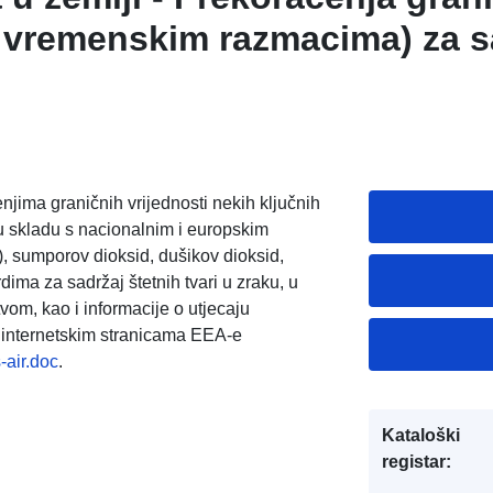
u vremenskim razmacima) za s
u zraku za razdoblje od 00:00 
njima graničnih vrijednosti nekih ključnih
a u skladu s nacionalnim i europskim
, sumporov dioksid, dušikov dioksid,
dima za sadržaj štetnih tvari u zraku, u
om, kao i informacije o utjecaju
a internetskim stranicama EEA-e
-air.doc
.
Kataloški
registar: