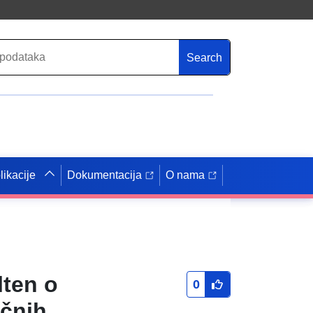
Search
likacije
Dokumentacija
O nama
lten o
0
ičnih