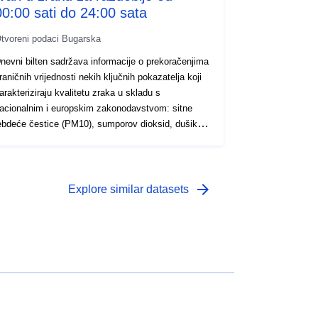
00:00 sati do 24:00 sata
tvoreni podaci Bugarska
nevni bilten sadržava informacije o prekoračenjima
raničnih vrijednosti nekih ključnih pokazatelja koji
arakteriziraju kvalitetu zraka u skladu s
acionalnim i europskim zakonodavstvom: sitne
ebdeće čestice (PM10), sumporov dioksid, dušikov
ioksid, ugljikov monoksid i ozon. Informacije o
tandardima za sadržaj štetnih tvari u zraku, u
kladu s nacionalnim i europskim zakonodavstvom,
ao i informacije o utjecaju onečišćenja zraka na
arrow_forward
Explore similar datasets
dravlje objavljuju se na internetskim stranicama
EA-e
ttp://eea.government.bg/bg/output/daily/norms-
ir.doc.