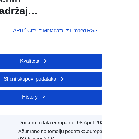
adržaj
sati do
API
Cite
Metadata
Embed
RSS
Kvaliteta
Slični skupovi podataka
History
Dodano u data.europa.eu:
08 April 2024
Ažurirano na temelju podataka.europa.eu:
03 October 2024