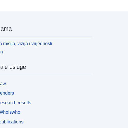
nama
 misija, vizija i vrijednosti
en
ale usluge
law
tenders
esearch results
Whoiswho
ublications