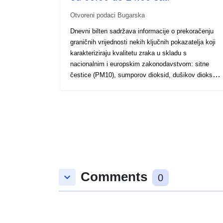
Otvoreni podaci Bugarska
Dnevni bilten sadržava informacije o prekoračenju
graničnih vrijednosti nekih ključnih pokazatelja koji
karakteriziraju kvalitetu zraka u skladu s
nacionalnim i europskim zakonodavstvom: sitne
čestice (PM10), sumporov dioksid, dušikov dioksid,
ugljikov monoksid i ozon. Informacije o normama za
sadržaj štetnih tvari u zraku, u skladu s nacionalnim
i europskim zakonodavstvom, kao i informacije o
utjecaju onečišćenja zraka na zdravlje objavljene su
na internetskoj stranici EEA
http://eea.government.bg/bg/output/daily/norms-
air.doc.
Comments
keyboard_arrow_down
0