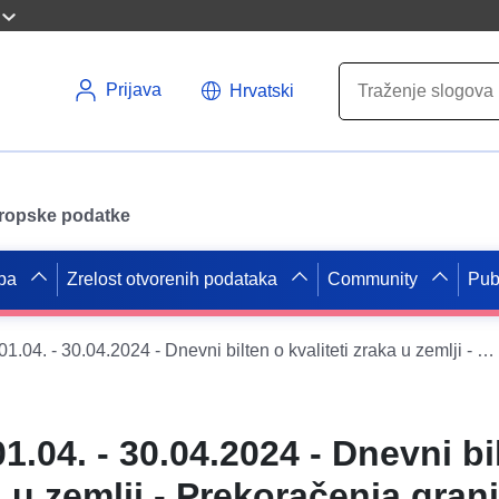
Prijava
Hrvatski
uropske podatke
pa
Zrelost otvorenih podataka
Community
Pub
Za razdoblje 01.04. - 30.04.2024 - Dnevni bilten o kvaliteti zraka u zemlji - Prekoračenja graničnih vrijednosti (u vremenskim razmacima) za sadržaj štetnih tvari u zraku za razdoblje od 00:00 sati do 24:00 sata
1.04. - 30.04.2024 - Dnevni bi
a u zemlji - Prekoračenja gran