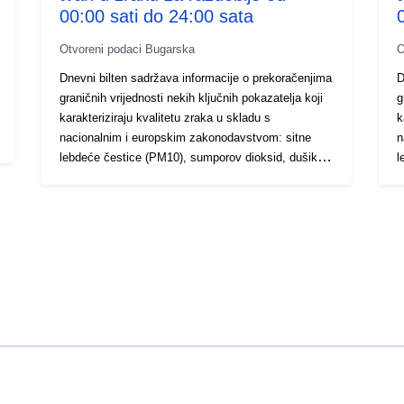
00:00 sati do 24:00 sata
Otvoreni podaci Bugarska
O
Dnevni bilten sadržava informacije o prekoračenjima
D
graničnih vrijednosti nekih ključnih pokazatelja koji
g
karakteriziraju kvalitetu zraka u skladu s
k
nacionalnim i europskim zakonodavstvom: sitne
n
lebdeće čestice (PM10), sumporov dioksid, dušikov
l
dioksid, ugljikov monoksid i ozon. Informacije o
d
standardima za sadržaj štetnih tvari u zraku, u
s
skladu s nacionalnim i europskim zakonodavstvom,
s
kao i informacije o utjecaju onečišćenja zraka na
k
zdravlje objavljuju se na internetskim stranicama
z
EEA-e
E
http://eea.government.bg/bg/output/daily/norms-
h
air.doc.
a