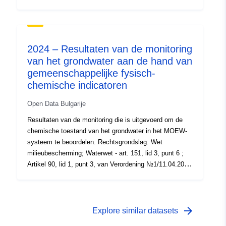
nr. 1/11.04.2011 inzake watermonitoring (SG nr.
34/2011, gewijzigd en aangevuld). SG nr. 20 van 15
maart 2016)
2024 – Resultaten van de monitoring
van het grondwater aan de hand van
gemeenschappelijke fysisch-
chemische indicatoren
Open Data Bulgarije
Resultaten van de monitoring die is uitgevoerd om de
chemische toestand van het grondwater in het MOEW-
systeem te beoordelen. Rechtsgrondslag: Wet
milieubescherming; Waterwet - art. 151, lid 3, punt 6 ;
Artikel 90, lid 1, punt 3, van Verordening №1/11.04.2011
inzake watermonitoring (SG nr. 34/2011, zoals gewijzigd
en aangevuld. SG nr. 20 van 15 maart 2016)
arrow_forward
Explore similar datasets