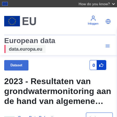
How do you know?
Inloggen
European data
data.europa.eu
0
Dataset
2023 - Resultaten van
grondwatermonitoring aan
de hand van algemene
fysisch-chemische