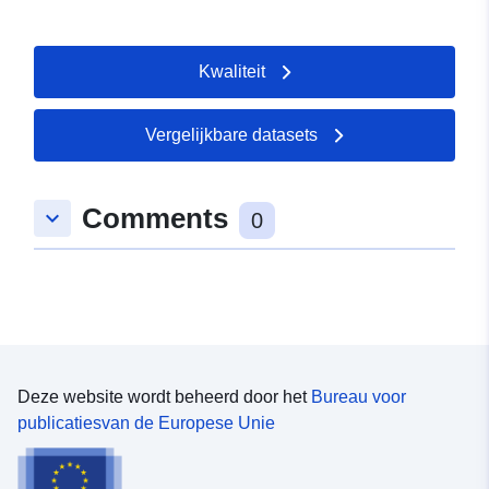
Kwaliteit
Vergelijkbare datasets
Comments
keyboard_arrow_down
0
Deze website wordt beheerd door het
Bureau voor
publicatiesvan de Europese Unie