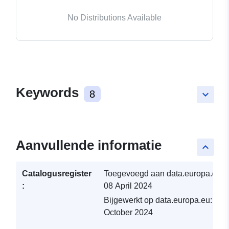
No Distributions Available
Keywords
8
keyboard_arrow_down
Aanvullende informatie
keyboard_arrow_up
Catalogusregister
Toegevoegd aan data.europa.eu:
:
08 April 2024
Bijgewerkt op data.europa.eu:
06
October 2024